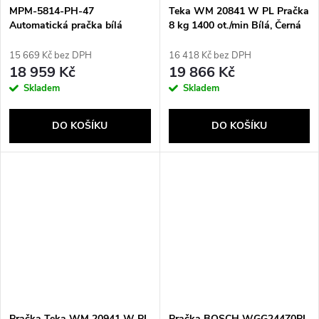
MPM‑5814‑PH‑47
Teka WM 20841 W PL Pračka
Automatická pračka bílá
8 kg 1400 ot./min Bílá, Černá
15 669 Kč bez DPH
16 418 Kč bez DPH
18 959 Kč
19 866 Kč
Skladem
Skladem
DO KOŠÍKU
DO KOŠÍKU
Pračka Teka WM 20941 W PL
Pračka BOSCH WGG244Z0PL