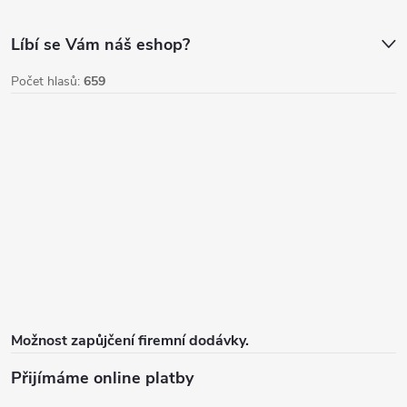
s
u
Líbí se Vám náš eshop?
Počet hlasů:
659
Možnost zapůjčení firemní dodávky.
Přijímáme online platby