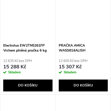
Electrolux EW2TN5261FP
PRAČKA AMICA
Vrchem plněná pračka 6 kg
WA5S814ALISH
1200 ot/min bílá
12 635 Kč bez DPH
12 650 Kč bez DPH
15 288 Kč
15 307 Kč
Skladem
Skladem
DO KOŠÍKU
DO KOŠÍKU