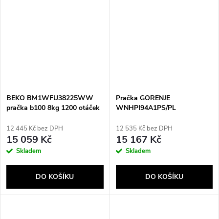
BEKO BM1WFU38225WW
Pračka GORENJE
pračka b100 8kg 1200 otáček
WNHPI94A1PS/PL
za minutu AquaWave White
12 445 Kč bez DPH
12 535 Kč bez DPH
15 059 Kč
15 167 Kč
Skladem
Skladem
DO KOŠÍKU
DO KOŠÍKU