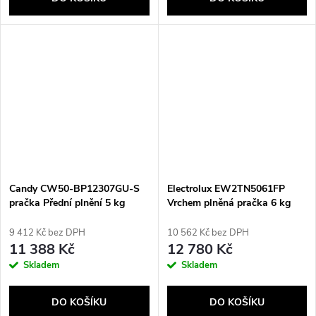
Candy CW50-BP12307GU-S
Electrolux EW2TN5061FP
pračka Přední plnění 5 kg
Vrchem plněná pračka 6 kg
1200 ot/min Bílá
1000 ot/min bílá
9 412 Kč bez DPH
10 562 Kč bez DPH
11 388 Kč
12 780 Kč
Skladem
Skladem
DO KOŠÍKU
DO KOŠÍKU