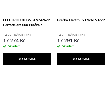
ELECTROLUX EW6TN24262P
Pračka Electrolux EW6T5372P
PerfectCare 600 Pračka s
horním plněním 6 kg Bílá
14 276 Kč bez DPH
14 290 Kč bez DPH
17 274 Kč
17 291 Kč
Skladem
Skladem
DO KOŠÍKU
DO KOŠÍKU