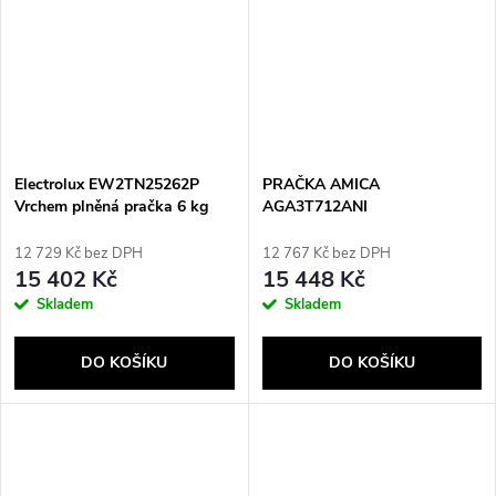
Electrolux EW2TN25262P
PRAČKA AMICA
Vrchem plněná pračka 6 kg
AGA3T712ANI
1151 otáček za minutu bílá
12 729 Kč bez DPH
12 767 Kč bez DPH
15 402 Kč
15 448 Kč
Skladem
Skladem
DO KOŠÍKU
DO KOŠÍKU