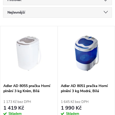
Ř
Nejlevnější
a
Nejdražší
V
Nejprodávanější
z
ý
Abecedně
e
p
n
i
í
s
p
Adler AD 8055 pračka Horní
Adler AD 8051 pračka Horní
plnění 3 kg Krém, Bílá
plnění 3 kg Modrá, Bílá
p
r
1 173 Kč bez DPH
1 645 Kč bez DPH
r
1 419 Kč
1 990 Kč
Skladem
Skladem