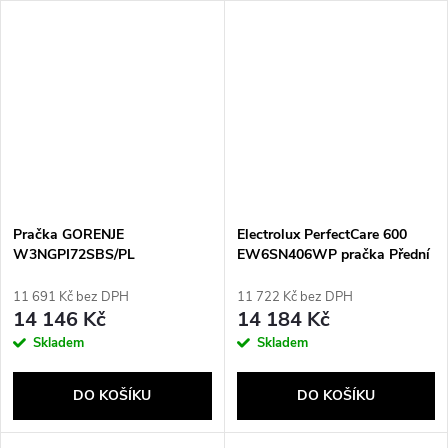
Pračka GORENJE
Electrolux PerfectCare 600
W3NGPI72SBS/PL
EW6SN406WP pračka Přední
plnění 6 kg 1000 ot/min Bílá
11 691 Kč bez DPH
11 722 Kč bez DPH
14 146 Kč
14 184 Kč
Skladem
Skladem
DO KOŠÍKU
DO KOŠÍKU