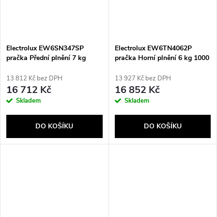
Electrolux EW6SN347SP
Electrolux EW6TN4062P
pračka Přední plnění 7 kg
pračka Horní plnění 6 kg 1000
1400 ot/min Bílá
ot/min D Bílá
13 812 Kč bez DPH
13 927 Kč bez DPH
16 712 Kč
16 852 Kč
Skladem
Skladem
DO KOŠÍKU
DO KOŠÍKU