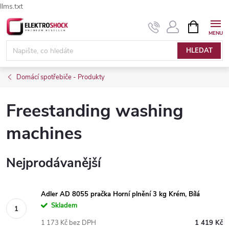
llms.txt
Přejít
NÁKUPNÍ
Elektroshock.cz - Chat
KOŠÍK
na
obsah
HLEDAT
Domácí spotřebiče - Produkty
Freestanding washing
machines
Nejprodávanější
Adler AD 8055 pračka Horní plnění 3 kg Krém, Bílá
Skladem
1 173 Kč bez DPH
1 419 Kč