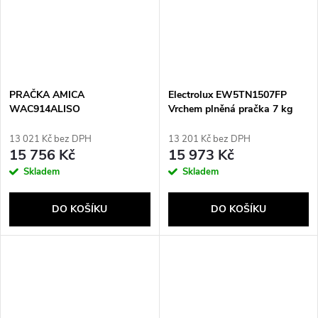
PRAČKA AMICA
Electrolux EW5TN1507FP
WAC914ALISO
Vrchem plněná pračka 7 kg
1000 ot/min bílá
13 021 Kč bez DPH
13 201 Kč bez DPH
15 756 Kč
15 973 Kč
Skladem
Skladem
DO KOŠÍKU
DO KOŠÍKU