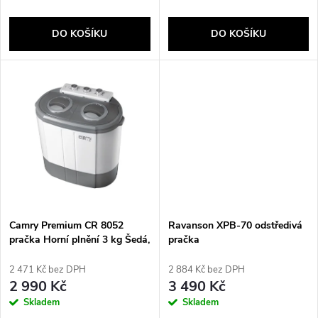
o
o
d
DO KOŠÍKU
DO KOŠÍKU
d
u
u
k
k
t
t
ů
ů
Camry Premium CR 8052
Ravanson XPB-70 odstředivá
pračka Horní plnění 3 kg Šedá,
pračka
Bílá
2 471 Kč bez DPH
2 884 Kč bez DPH
2 990 Kč
3 490 Kč
Skladem
Skladem