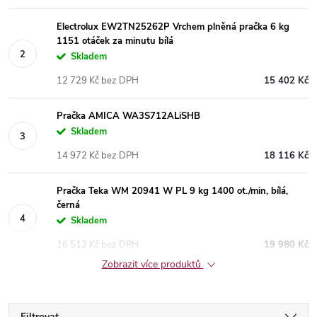
Electrolux EW2TN25262P Vrchem plněná pračka 6 kg
1151 otáček za minutu bílá
Skladem
12 729 Kč bez DPH
15 402 Kč
Pračka AMICA WA3S712ALiSHB
Skladem
14 972 Kč bez DPH
18 116 Kč
Pračka Teka WM 20941 W PL 9 kg 1400 ot./min, bílá,
černá
Skladem
16 512 Kč bez DPH
19 980 Kč
Zobrazit více produktů
Filtrovat