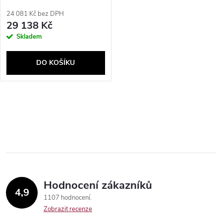
24 081 Kč bez DPH
29 138 Kč
Skladem
DO KOŠÍKU
O
v
l
á
Hodnocení zákazníků
d
4,9
1107 hodnocení
a
Zobrazit recenze