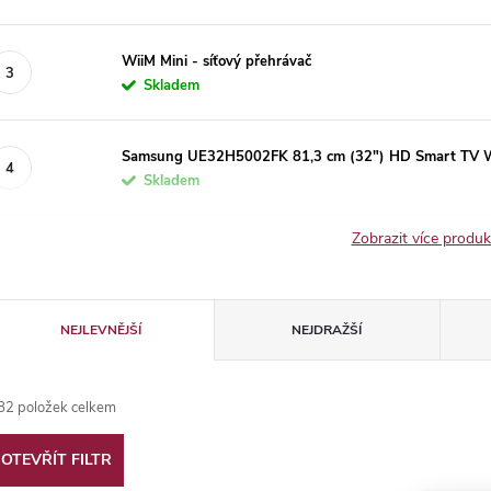
WiiM Mini - síťový přehrávač
Skladem
Samsung UE32H5002FK 81,3 cm (32") HD Smart TV W
Skladem
Zobrazit více produ
Ř
NEJLEVNĚJŠÍ
NEJDRAŽŠÍ
a
82
položek celkem
z
OTEVŘÍT FILTR
e