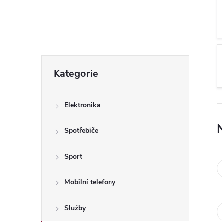
s
t
r
Přeskočit
a
Kategorie
kategorie
n
Elektronika
n
Spotřebiče
í
Sport
p
Mobilní telefony
a
Služby