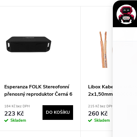
V
n
ý
p
p
r
s
o
p
d
Esperanza FOLK Stereofonní
Libox Kabel głośnik
přenosný reproduktor Černá 6
2x1,50mm LB0008-3
r
W
kabel 30 m Průhledn
u
184 Kč bez DPH
215 Kč bez DPH
223 Kč
DO KOŠÍKU
260 Kč
DO
o
k
Skladem
Skladem
d