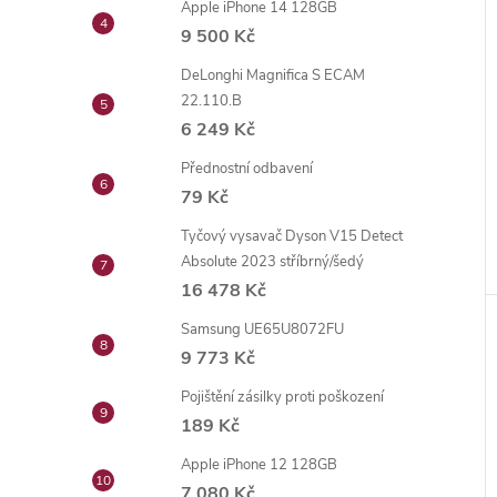
Apple iPhone 14 128GB
9 500 Kč
DeLonghi Magnifica S ECAM
22.110.B
6 249 Kč
Přednostní odbavení
79 Kč
Tyčový vysavač Dyson V15 Detect
Absolute 2023 stříbrný/šedý
16 478 Kč
Samsung UE65U8072FU
9 773 Kč
Pojištění zásilky proti poškození
189 Kč
Apple iPhone 12 128GB
7 080 Kč