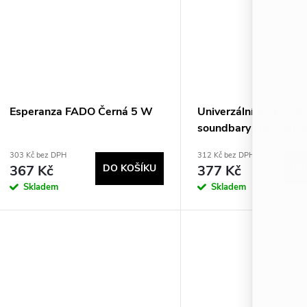
Esperanza FADO Černá 5 W
Univerzální držák VE
soundbary Maclean, 
kg, MC-334
303 Kč bez DPH
312 Kč bez DPH
367 Kč
DO KOŠÍKU
377 Kč
DO
Skladem
Skladem