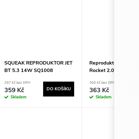
SQUEAK REPRODUKTOR JET
Reproduktory Defend
BT 5.3 14W SQ1008
Rocket 2.0, 6 W, LED
černé
297 Kč bez DPH
300 Kč bez DPH
359 Kč
DO KOŠÍKU
363 Kč
DO
Skladem
Skladem