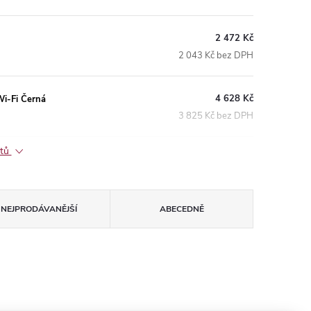
2 472 Kč
2 043 Kč bez DPH
4 628 Kč
i-Fi Černá
3 825 Kč bez DPH
ktů
NEJPRODÁVANĚJŠÍ
ABECEDNĚ