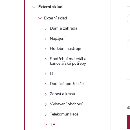
n
Externí sklad
e
Externí sklad
l
Dům a zahrada
Napájení
Hudební nástroje
Spotřební materiál a
kancelářské potřeby
IT
Domácí spotřebiče
Zdraví a krása
Vybavení obchodů
4
Telekomunikace
TV