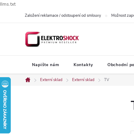
llms.txt
Přejít
Založení reklamace / odstoupení od smlouvy
Možnost zap
na
obsah
Napište nám
Kontakty
Obchodní p
Externí sklad
Externí sklad
TV
Domů
P
o