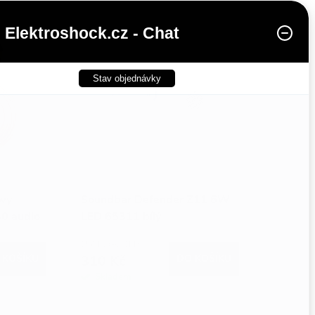
Elektroshock.cz - Chat
Stav objednávky
owy
Soundbar Defender Z11 6W
0 audio
LED 65311 bílý
á
256 Kč bez DPH
 KOŠÍKU
310 Kč
DO KOŠÍKU
Skladem