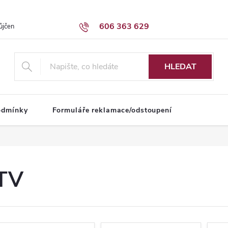
606 363 629
ůjčení dodávky
Obchodní podmínky
HLEDAT
odmínky
Formuláře reklamace/odstoupení
TV