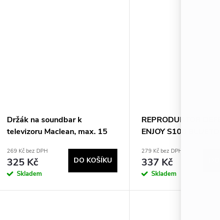
t
u
ů
k
t
ů
Držák na soundbar k
REPRODUKTOR DEF
televizoru Maclean, max. 15
ENJOY S100 BLUETO
kg, MC-912
W
269 Kč bez DPH
279 Kč bez DPH
325 Kč
DO KOŠÍKU
337 Kč
DO
Skladem
Skladem