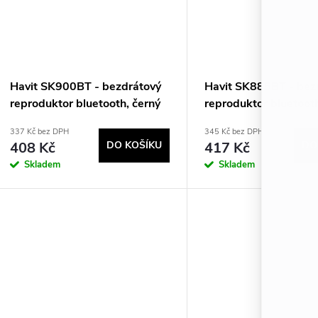
Havit SK900BT - bezdrátový
Havit SK885BT - bez
reproduktor bluetooth, černý
reproduktor bluetoot
337 Kč bez DPH
345 Kč bez DPH
408 Kč
DO KOŠÍKU
417 Kč
DO
Skladem
Skladem