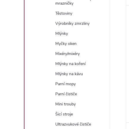
mrazničky
Těstoviny
Výrobníky zmrzliny
Mlýnky
Myčky oken
Mixéry/mixéry
Mlýnky na koření
Mlýnky na kávu
Parní mopy
Parní čističe
Mini trouby
Šicí stroje
Ultrazvukové čističe