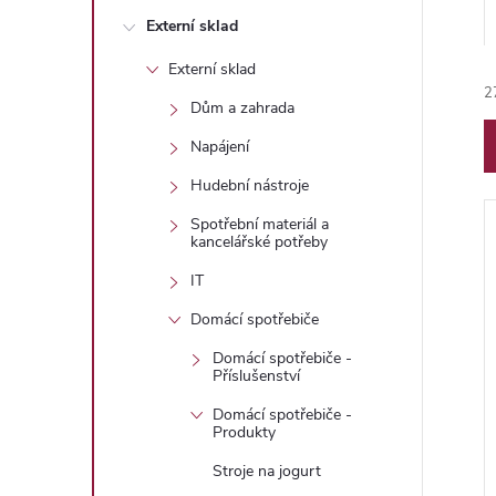
n
Externí sklad
e
Externí sklad
2
l
Dům a zahrada
Napájení
Hudební nástroje
Spotřební materiál a
kancelářské potřeby
í
IT
Domácí spotřebiče
Domácí spotřebiče -
i
Příslušenství
Domácí spotřebiče -
Produkty
Stroje na jogurt