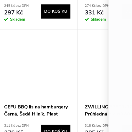
245 Kč bez DPH
274 Kč bez DPH
297 Kč
DO KOŠÍKU
331 Kč
DO
Skladem
Skladem
GEFU BBQ lis na hamburgery
ZWILLING 39500-0
Černá, Šedá Hliník, Plast
Průhledná 2 kusů 80 
311 Kč bez DPH
318 Kč bez DPH
DO KOŠÍKU
DO