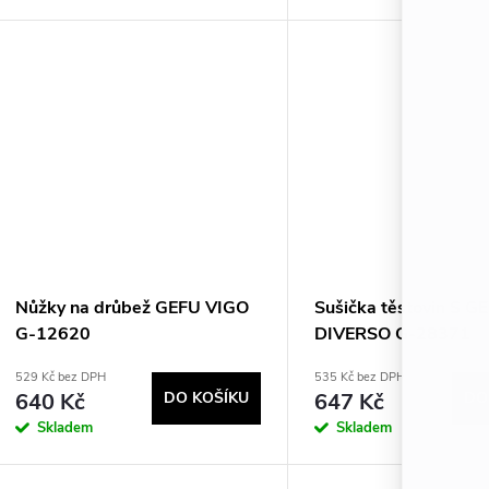
Nůžky na drůbež GEFU VIGO
Sušička těstovin S G
G-12620
DIVERSO G-28371
529 Kč bez DPH
535 Kč bez DPH
640 Kč
DO KOŠÍKU
647 Kč
DO
Skladem
Skladem