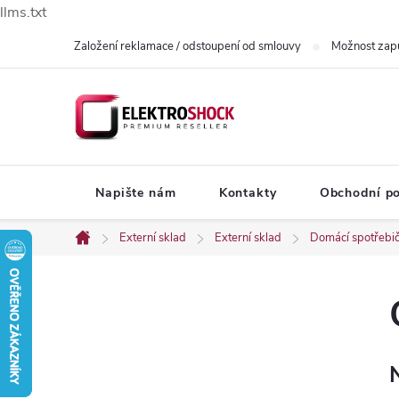
llms.txt
Přejít
Založení reklamace / odstoupení od smlouvy
Možnost zap
na
obsah
Napište nám
Kontakty
Obchodní p
Externí sklad
Externí sklad
Domácí spotřebi
Domů
P
o