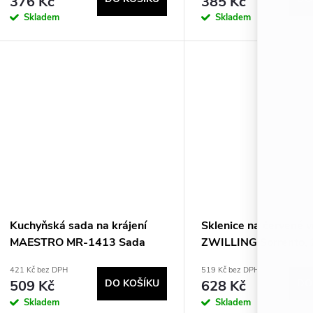
376 Kč
385 Kč
Skladem
Skladem
Kuchyňská sada na krájení
Sklenice na červené v
MAESTRO MR-1413 Sada
ZWILLING Sorrento, 
nožů (MR-1413-BLACK)
ml, 39500-217-0
421 Kč bez DPH
519 Kč bez DPH
Černá
509 Kč
DO KOŠÍKU
628 Kč
DO
Skladem
Skladem