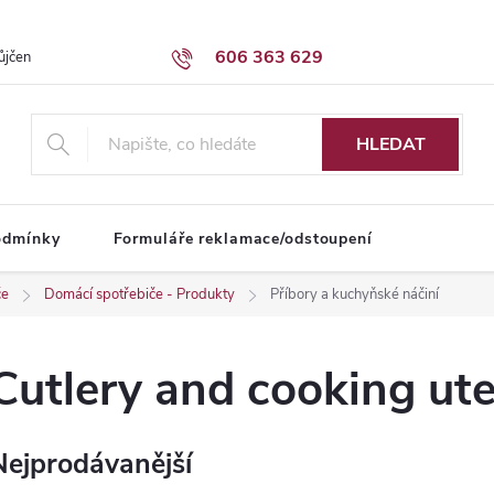
606 363 629
ůjčení dodávky
Obchodní podmínky
HLEDAT
odmínky
Formuláře reklamace/odstoupení
če
Domácí spotřebiče - Produkty
Příbory a kuchyňské náčiní
Cutlery and cooking ute
Nejprodávanější