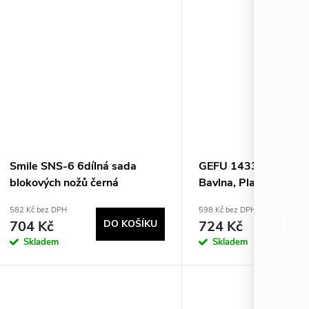
Smile SNS-6 6dílná sada
GEFU 14330 zdobicí 
blokových nožů černá
Bavlna, Plast, Nerezo
582 Kč bez DPH
598 Kč bez DPH
704 Kč
DO KOŠÍKU
724 Kč
DO
Skladem
Skladem