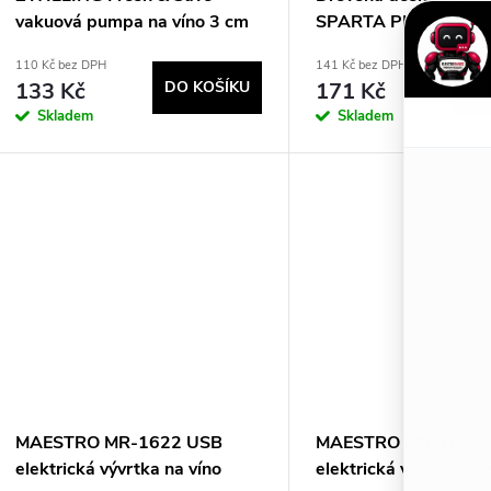
p
d
vakuová pumpa na víno 3 cm
SPARTA PLUS LUX
r
Plast, Silikon, Nerezová ocel
u
110 Kč bez DPH
141 Kč bez DPH
133 Kč
DO KOŠÍKU
171 Kč
DO
o
k
Skladem
Skladem
d
t
u
ů
k
t
ů
MAESTRO MR-1622 USB
MAESTRO MR-1623 
elektrická vývrtka na víno
elektrická vývrtka na 