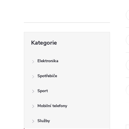
s
t
r
Přeskočit
a
Kategorie
kategorie
n
Elektronika
n
Spotřebiče
í
Sport
p
Mobilní telefony
a
Služby