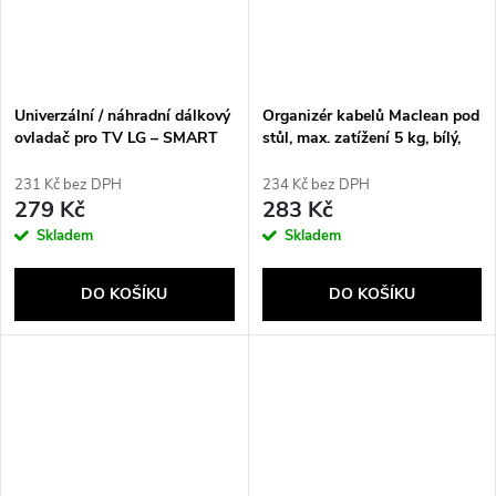
Univerzální / náhradní dálkový
Organizér kabelů Maclean pod
ovladač pro TV LG – SMART
stůl, max. zatížení 5 kg, bílý,
TV SAVIO RC-28
MC-105 W
231 Kč bez DPH
234 Kč bez DPH
279 Kč
283 Kč
Skladem
Skladem
DO KOŠÍKU
DO KOŠÍKU