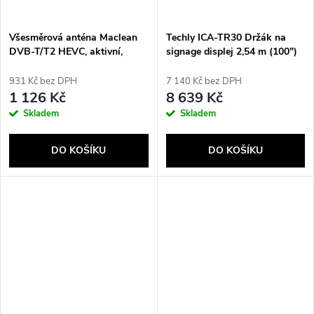
Všesměrová anténa Maclean
Techly ICA-TR30 Držák na
DVB-T/T2 HEVC, aktivní,
signage displej 2,54 m (100")
obytná, centrální upevnění
Černá
kabelu, MCTV-104
931 Kč bez DPH
7 140 Kč bez DPH
1 126 Kč
8 639 Kč
Skladem
Skladem
DO KOŠÍKU
DO KOŠÍKU