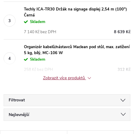
Techly ICA-TR30 Držák na signage displej 2,54 m (100")
Černá
Skladem
7 140 Kč bez DPH
8 639 Kč
Organizér kabelů/nástavců Maclean pod stůl, max. zatížení
5 kg, bílý, MC-106 W
Skladem
258 Kč bez DPH
312 Kč
Zobrazit více produktů
Filtrovat
Ř
Nejlevnější
a
Nejdražší