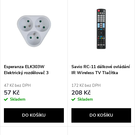
V
Nejprodávanější
z
ý
Abecedně
e
p
n
i
í
s
p
Esperanza ELK303W
Savio RC-11 dálkové ovládání
Elektrický rozdělovač 3
IR Wireless TV Tlačítka
p
zásuvky Bílá
r
47 Kč bez DPH
172 Kč bez DPH
r
57 Kč
208 Kč
o
Skladem
Skladem
o
d
DO KOŠÍKU
DO KOŠÍKU
d
u