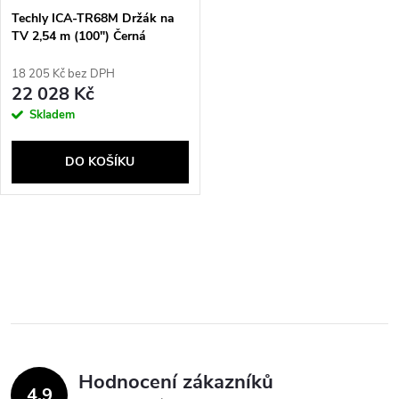
Techly ICA-TR68M Držák na
TV 2,54 m (100") Černá
18 205 Kč bez DPH
22 028 Kč
Skladem
DO KOŠÍKU
O
v
l
á
Hodnocení zákazníků
d
4,9