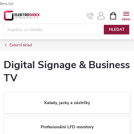
llms.txt
Přejít
NÁKUPNÍ
Elektroshock.cz - Chat
KOŠÍK
na
obsah
HLEDAT
Externí sklad
Digital Signage & Business
TV
Kabely, jacky a zástrčky
Profesionální LFD monitory