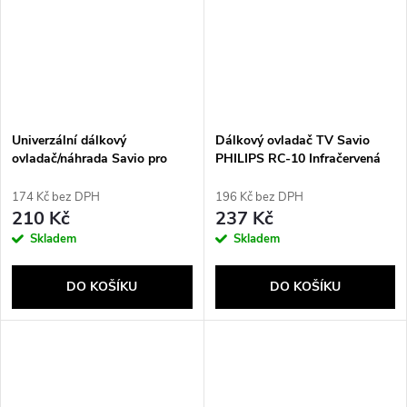
Univerzální dálkový
Dálkový ovladač TV Savio
ovladač/náhrada Savio pro
PHILIPS RC-10 Infračervená
Philips TV, SMART TV, RC-16
tlačítka TV Stiskněte tlačítka
174 Kč bez DPH
196 Kč bez DPH
210 Kč
237 Kč
Skladem
Skladem
DO KOŠÍKU
DO KOŠÍKU