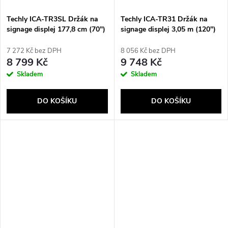
Techly ICA-TR3SL Držák na
Techly ICA-TR31 Držák na
signage displej 177,8 cm (70")
signage displej 3,05 m (120")
Stříbrná
Černá
7 272 Kč bez DPH
8 056 Kč bez DPH
8 799 Kč
9 748 Kč
Skladem
Skladem
DO KOŠÍKU
DO KOŠÍKU