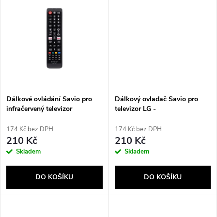
u
k
k
t
t
ů
ů
Dálkové ovládání Savio pro
Dálkový ovladač Savio pro
infračervený televizor
televizor LG -
SAMSUNG RC-07
univerzální/náhradní, RC-05
Infračervený televizor
174 Kč bez DPH
174 Kč bez DPH
210 Kč
210 Kč
Skladem
Skladem
DO KOŠÍKU
DO KOŠÍKU