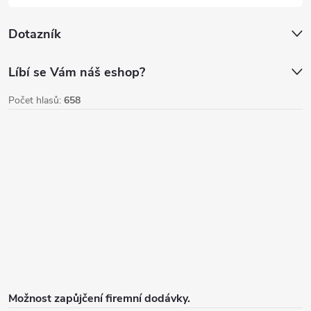
i
Dotazník
s
u
Líbí se Vám náš eshop?
Počet hlasů:
658
Možnost zapůjčení firemní dodávky.