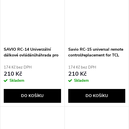
SAVIO RC-14 Univerzální
Savio RC-15 universal remote
dálkové ovládání/náhrada pro
control/replacement for TCL
HISENSE, SMART TV
SMART TV dálkové ovládání
IR Wireless Tlačítka
174 Kč bez DPH
174 Kč bez DPH
210 Kč
210 Kč
Skladem
Skladem
DO KOŠÍKU
DO KOŠÍKU