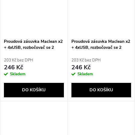
Proudová zásuvka Maclean x2
Proudová zásuvka Maclean x2
+ 4xUSB, rozbočovač se 2
+ 4xUSB, rozbočovač se 2
zásuvkami, 2xUSB A, 2xUSB C
zásuvkami, 2xUSB A, 2xUSB C
PD 20W, 1x16A + 1x6A,
PD 20W, 1x16A + 1x6A,
203 Kč bez DPH
203 Kč bez DPH
MCE249 F/B
MCE249 F/W
246 Kč
246 Kč
Skladem
Skladem
DO KOŠÍKU
DO KOŠÍKU