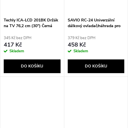
Techly ICA-LCD 201BK Držák
SAVIO RC-24 Univerzální
na TV 76,2 cm (30") Černá
dálkový ovladač/náhrada pro
TV LG – SMART TV
345 Kč bez DPH
379 Kč bez DPH
417 Kč
458 Kč
Skladem
Skladem
DO KOŠÍKU
DO KOŠÍKU
Send