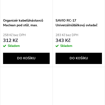
Organizér kabelů/nástavců
SAVIO RC-17
Maclean pod stůl, max.
Univerzální/dálkový ovladač
zatížení 5 kg, bílý, MC-106 W
pro TV XIAOMI – SMART TV
258 Kč bez DPH
283 Kč bez DPH
312 Kč
343 Kč
Skladem
Skladem
DO KOŠÍKU
DO KOŠÍKU