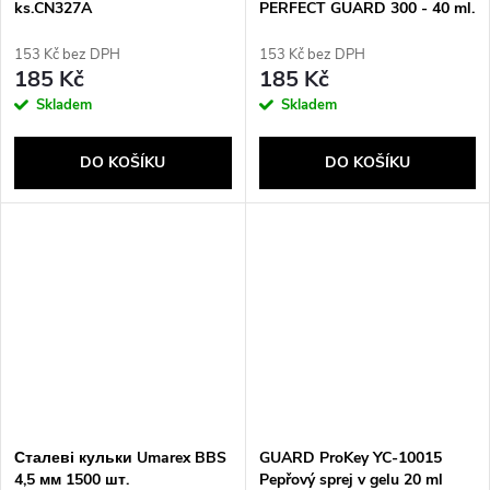
ks.CN327A
PERFECT GUARD 300 - 40 ml.
oblak (PG.300)
153 Kč bez DPH
153 Kč bez DPH
185 Kč
185 Kč
Skladem
Skladem
DO KOŠÍKU
DO KOŠÍKU
Сталеві кульки Umarex BBS
GUARD ProKey YC-10015
4,5 мм 1500 шт.
Pepřový sprej v gelu 20 ml