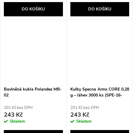
DO KOŠÍKU
DO KOŠÍKU
Bavlněná kukla Polandex MB-
Kulky Specna Arms CORE 0,28
02
g – láhev 3000 ks (SPE-16-
029713)
201 Kč bez DPH
201 Kč bez DPH
243 Kč
243 Kč
Skladem
Skladem