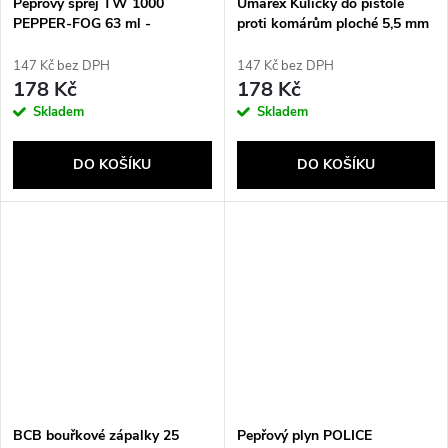
Pepřový sprej TW 1000
Umarex Kuličky do pistole
PEPPER-FOG 63 ml -
proti komárům ploché 5,5 mm
kužel/obláček
250 ks
147 Kč bez DPH
147 Kč bez DPH
178 Kč
178 Kč
Skladem
Skladem
DO KOŠÍKU
DO KOŠÍKU
BCB bouřkové zápalky 25
Pepřový plyn POLICE