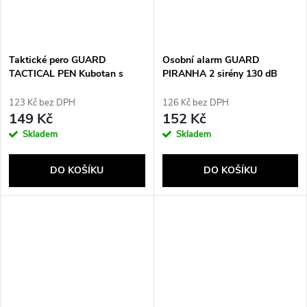
Taktické pero GUARD
Osobní alarm GUARD
TACTICAL PEN Kubotan s
PIRANHA 2 sirény 130 dB
rozbíječem skla (YC-008-BL)
růžové (YC-001-PI)
123 Kč bez DPH
126 Kč bez DPH
149 Kč
152 Kč
Skladem
Skladem
DO KOŠÍKU
DO KOŠÍKU