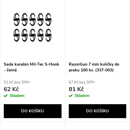
u
u
k
k
t
t
ů
ů
Sada karabin Mil-Tec S-Hook
RazorGun 7 mm kuličky do
- černá
praku 100 ks. (337-003)
51 Kč bez DPH
67 Kč bez DPH
62 Kč
81 Kč
Skladem
Skladem
DO KOŠÍKU
DO KOŠÍKU