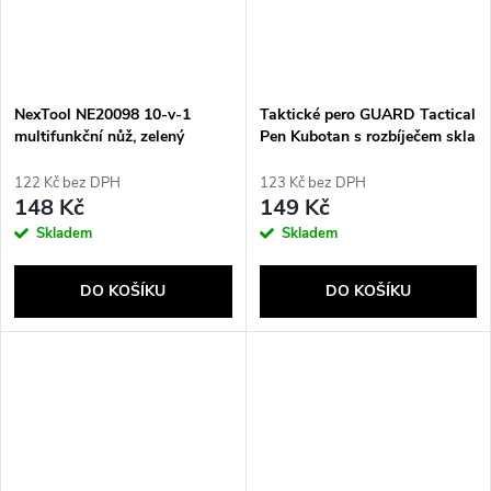
NexTool NE20098 10-v-1
Taktické pero GUARD Tactical
multifunkční nůž, zelený
Pen Kubotan s rozbíječem skla
(YC-008-BL)
122 Kč bez DPH
123 Kč bez DPH
148 Kč
149 Kč
Skladem
Skladem
DO KOŠÍKU
DO KOŠÍKU