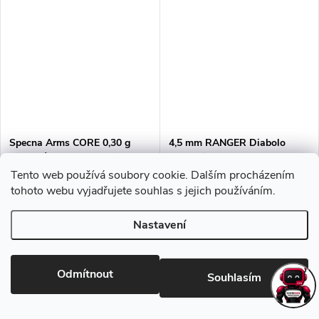
Specna Arms CORE 0,30 g
4,5 mm RANGER Diabolo
BBs – láhev s 3000 ks. (SPE-
Professional Doom shotgun
16-029714)
500 ks. 0,54 g
Tento web používá soubory cookie. Dalším procházením
229 Kč bez DPH
236 Kč bez DPH
tohoto webu vyjadřujete souhlas s jejich používáním.
277 Kč
286 Kč
Skladem
Skladem
Nastavení
DO KOŠÍKU
DO KOŠÍKU
Odmítnout
Souhlasím