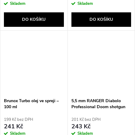
Skladem
Skladem
DO KOŠÍKU
DO KOŠÍKU
Brunox Turbo olej ve spreji –
5,5 mm RANGER Diabolo
100 ml
Professional Doom shotgun
250 ks.
199 Kč bez DPH
201 Kč bez DPH
241 Kč
243 Kč
Skladem
Skladem