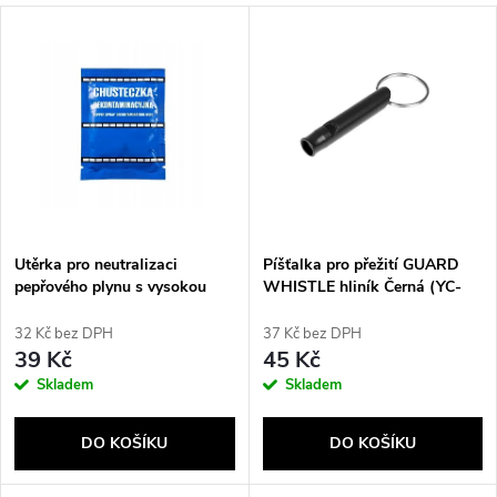
a
V
Nejprodávanější
z
ý
Abecedně
e
p
n
i
í
s
p
Utěrka pro neutralizaci
Píšťalka pro přežití GUARD
pepřového plynu s vysokou
WHISTLE hliník Černá (YC-
p
koncentrací
010-BL)
r
32 Kč bez DPH
37 Kč bez DPH
r
39 Kč
45 Kč
o
Skladem
Skladem
o
d
DO KOŠÍKU
DO KOŠÍKU
d