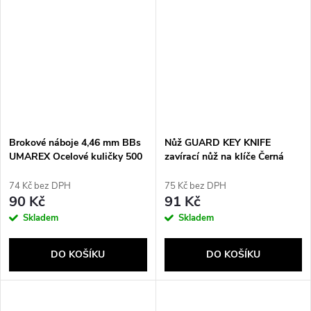
Brokové náboje 4,46 mm BBs
Nůž GUARD KEY KNIFE
UMAREX Ocelové kuličky 500
zavírací nůž na klíče Černá
ks.
(YC-006-BL)
74 Kč bez DPH
75 Kč bez DPH
90 Kč
91 Kč
Skladem
Skladem
DO KOŠÍKU
DO KOŠÍKU