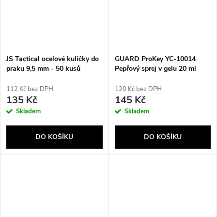
JS Tactical ocelové kuličky do
GUARD ProKey YC-10014
praku 9,5 mm - 50 kusů
Pepřový sprej v gelu 20 ml
Černý
112 Kč bez DPH
120 Kč bez DPH
135 Kč
145 Kč
Skladem
Skladem
DO KOŠÍKU
DO KOŠÍKU