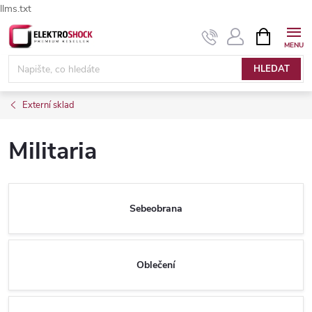
llms.txt
Přejít
NÁKUPNÍ
Elektroshock.cz - Chat
KOŠÍK
na
obsah
HLEDAT
Externí sklad
Militaria
Sebeobrana
Oblečení