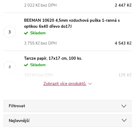
2 022 Kč bez DPH
2 447 Kč
BEEMAN 10620 4,5mm vzduchová puška 1-ranná s
optikou 6x40 dřevo do17J
Skladem
3 755 Kč bez DPH
4 543 Kč
Tarcze papír, 17x17 cm, 100 ks.
Skladem
103 Kč bez DPH
125 Kč
Zobrazit více produktů
Filtrovat
Ř
Nejlevnější
Nejdražší