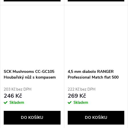
SCK Mushrooms CC-GC105
4,5 mm diabolo RANGER
Houbařský nůž s kompasem
Professional Match flat 500
Hnědý
broků
203 Kč bez DPH
222 Kč bez DPH
246 Kč
269 Kč
Skladem
Skladem
DO KOŠÍKU
DO KOŠÍKU