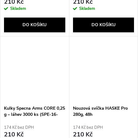
210 Kč
210 Kč
Skladem
Skladem
DO KOŠÍKU
DO KOŠÍKU
Send
Kulky Specna Arms CORE 0,25
Nouzová svíčka HASKE Pro
g – láhev 3000 ks (SPE-16-
280g, 48h
029712)
174 Kč bez DPH
174 Kč bez DPH
210 Kč
210 Kč