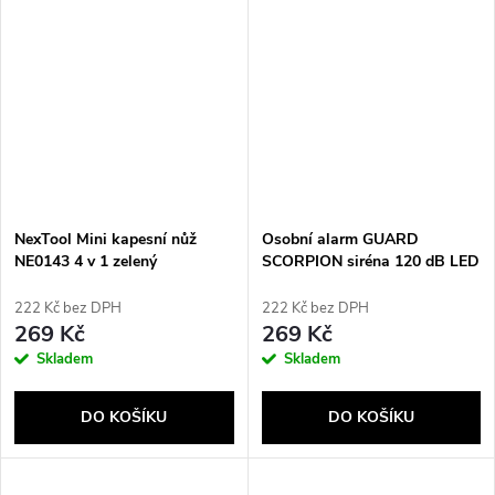
NexTool Mini kapesní nůž
Osobní alarm GUARD
NE0143 4 v 1 zelený
SCORPION siréna 120 dB LED
svítilna Černá (YC-003-BL)
222 Kč bez DPH
222 Kč bez DPH
269 Kč
269 Kč
Skladem
Skladem
DO KOŠÍKU
DO KOŠÍKU