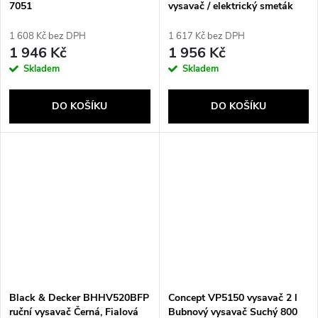
7051
vysavač / elektrický smeták
Tyčový vysavač 2 v 1 AC
Suché a mokré Bezsáčkové 0,6
1 608 Kč bez DPH
1 617 Kč bez DPH
l 90 W Černá, Stříbrná
1 946 Kč
1 956 Kč
Skladem
Skladem
DO KOŠÍKU
DO KOŠÍKU
Black & Decker BHHV520BFP
Concept VP5150 vysavač 2 l
ruční vysavač Černá, Fialová
Bubnový vysavač Suchý 800