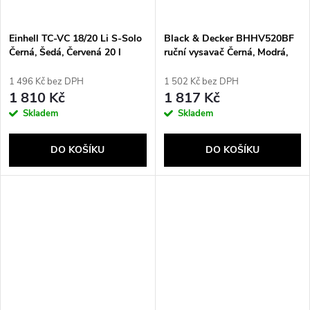
Einhell TC-VC 18/20 Li S-Solo
Black & Decker BHHV520BF
Černá, Šedá, Červená 20 l
ruční vysavač Černá, Modrá,
Stříbrná Bezsáčkové
1 496 Kč bez DPH
1 502 Kč bez DPH
1 810 Kč
1 817 Kč
Skladem
Skladem
DO KOŠÍKU
DO KOŠÍKU