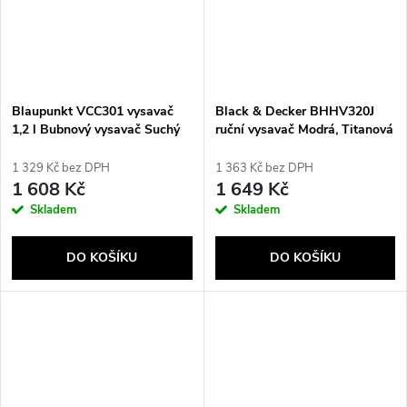
Blaupunkt VCC301 vysavač
Black & Decker BHHV320J
1,2 l Bubnový vysavač Suchý
ruční vysavač Modrá, Titanová
700 W Bezsáčkové
Bezsáčkové
1 329 Kč bez DPH
1 363 Kč bez DPH
1 608 Kč
1 649 Kč
Skladem
Skladem
DO KOŠÍKU
DO KOŠÍKU