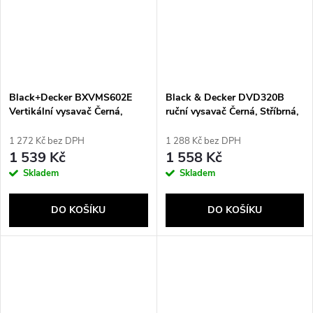
Black+Decker BXVMS602E
Black & Decker DVD320B
Vertikální vysavač Černá,
ruční vysavač Černá, Stříbrná,
Modrá
Tyrkysová Bezsáčkové
1 272 Kč bez DPH
1 288 Kč bez DPH
1 539 Kč
1 558 Kč
Skladem
Skladem
DO KOŠÍKU
DO KOŠÍKU