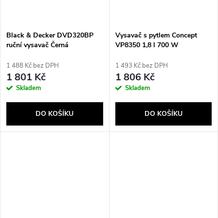
Black & Decker DVD320BP
Vysavač s pytlem Concept
ruční vysavač Černá
VP8350 1,8 l 700 W
Bezsáčkové
1 488 Kč bez DPH
1 493 Kč bez DPH
1 801 Kč
1 806 Kč
Skladem
Skladem
DO KOŠÍKU
DO KOŠÍKU