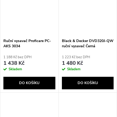
Ruční vysavač Proficare PC-
Black & Decker DVD320J-QW
AKS 3034
ruční vysavač Černá
Bezsáčkové
1 188 Kč bez DPH
1 223 Kč bez DPH
1 438 Kč
1 480 Kč
Skladem
Skladem
DO KOŠÍKU
DO KOŠÍKU