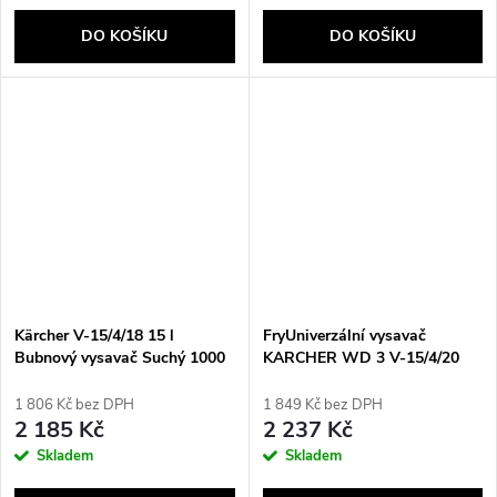
DO KOŠÍKU
DO KOŠÍKU
Kärcher V-15/4/18 15 l
FryUniverzální vysavač
Bubnový vysavač Suchý 1000
KARCHER WD 3 V-15/4/20
W Prachový sáček
Car
1 806 Kč bez DPH
1 849 Kč bez DPH
2 185 Kč
2 237 Kč
Skladem
Skladem