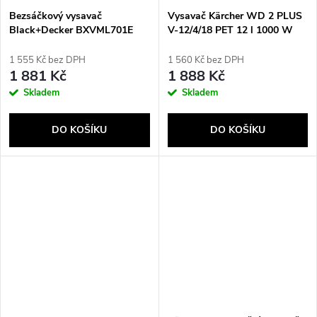
Bezsáčkový vysavač
Vysavač Kärcher WD 2 PLUS
Black+Decker BXVML701E
V-12/4/18 PET 12 l 1000 W
(1.628-017.0) Černá, Žlutá
1 555 Kč bez DPH
1 560 Kč bez DPH
1 881 Kč
1 888 Kč
Skladem
Skladem
DO KOŠÍKU
DO KOŠÍKU