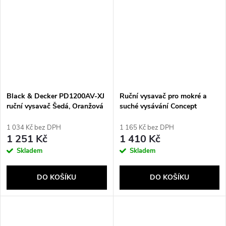
Black & Decker PD1200AV-XJ
Ruční vysavač pro mokré a
ruční vysavač Šedá, Oranžová
suché vysávání Concept
Bezsáčkové
VP4360
1 034 Kč bez DPH
1 165 Kč bez DPH
1 251 Kč
1 410 Kč
Skladem
Skladem
DO KOŠÍKU
DO KOŠÍKU