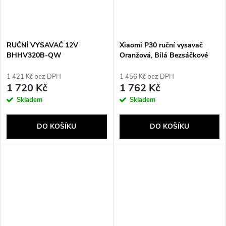
RUČNÍ VYSAVAČ 12V
Xiaomi P30 ruční vysavač
BHHV320B-QW
Oranžová, Bílá Bezsáčkové
BLACK+DECKER
1 421 Kč bez DPH
1 456 Kč bez DPH
1 720 Kč
1 762 Kč
Skladem
Skladem
DO KOŠÍKU
DO KOŠÍKU