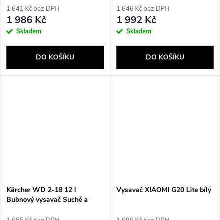
1 641 Kč bez DPH
1 646 Kč bez DPH
1 986 Kč
1 992 Kč
Skladem
Skladem
Send
DO KOŠÍKU
DO KOŠÍKU
Kärcher WD 2-18 12 l
Vysavač XIAOMI G20 Lite bílý
Bubnový vysavač Suché a
mokré 225 W Bezsáčkové