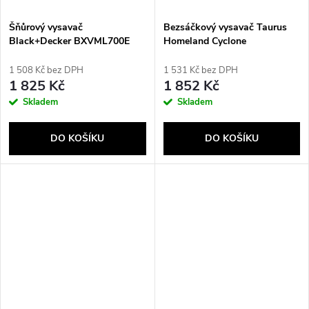
Šňůrový vysavač
Bezsáčkový vysavač Taurus
Black+Decker BXVML700E
Homeland Cyclone
1 508 Kč bez DPH
1 531 Kč bez DPH
1 825 Kč
1 852 Kč
Skladem
Skladem
DO KOŠÍKU
DO KOŠÍKU