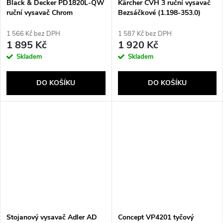
Black & Decker PD1820L-QW
Kärcher CVH 3 ruční vysavač
ruční vysavač Chrom
Bezsáčkové (1.198-353.0)
Bezsáčkové
Černá, Bílá
1 566 Kč bez DPH
1 587 Kč bez DPH
1 895 Kč
1 920 Kč
Skladem
Skladem
DO KOŠÍKU
DO KOŠÍKU
Stojanový vysavač Adler AD
Concept VP4201 tyčový