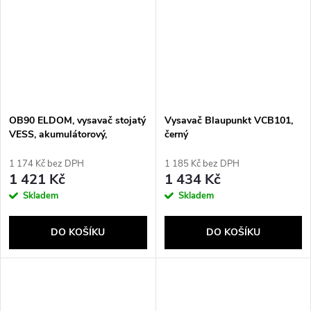
OB90 ELDOM, vysavač stojatý
Vysavač Blaupunkt VCB101,
VESS, akumulátorový,
černý
elektrický kartáč
1 174 Kč bez DPH
1 185 Kč bez DPH
1 421 Kč
1 434 Kč
Skladem
Skladem
DO KOŠÍKU
DO KOŠÍKU