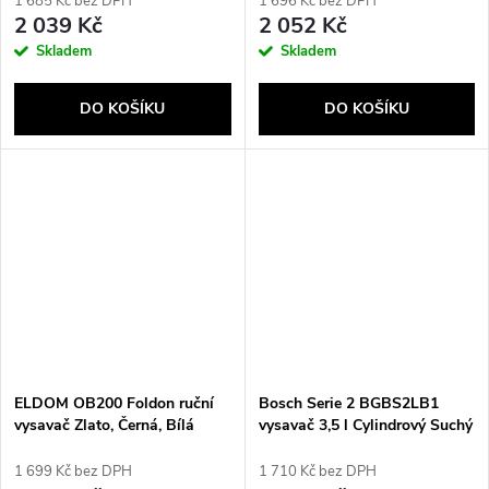
1 685 Kč bez DPH
1 696 Kč bez DPH
2 039 Kč
2 052 Kč
Skladem
Skladem
DO KOŠÍKU
DO KOŠÍKU
ELDOM OB200 Foldon ruční
Bosch Serie 2 BGBS2LB1
vysavač Zlato, Černá, Bílá
vysavač 3,5 l Cylindrový Suchý
Bezsáčkové
600 W Prachový sáček
1 699 Kč bez DPH
1 710 Kč bez DPH