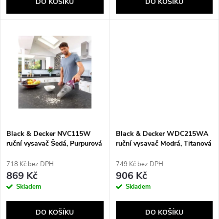
d
DO KOŠÍKU
DO KOŠÍKU
d
u
u
k
k
t
t
ů
ů
Black & Decker NVC115W
Black & Decker WDC215WA
ruční vysavač Šedá, Purpurová
ruční vysavač Modrá, Titanová
Bezsáčkové
Bezsáčkové
718 Kč bez DPH
749 Kč bez DPH
869 Kč
906 Kč
Skladem
Skladem
DO KOŠÍKU
DO KOŠÍKU