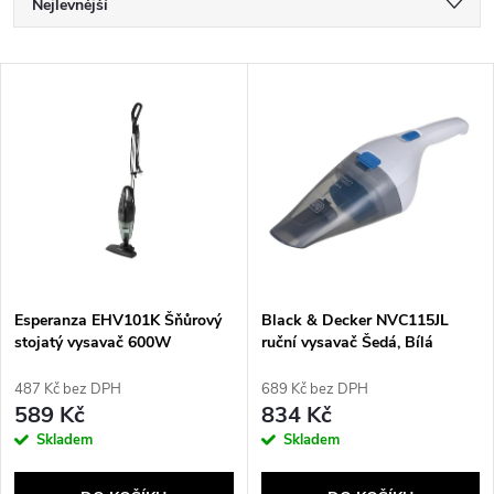
Ř
Nejlevnější
a
Nejdražší
V
Nejprodávanější
z
ý
Abecedně
e
p
n
i
í
s
p
Esperanza EHV101K Šňůrový
Black & Decker NVC115JL
stojatý vysavač 600W
ruční vysavač Šedá, Bílá
p
Bezsáčkové
r
487 Kč bez DPH
689 Kč bez DPH
r
589 Kč
834 Kč
o
Skladem
Skladem
o