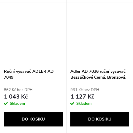
Ruční vysavač ADLER AD
Adler AD 7036 ruční vysavač
7049
Bezsáčkové Černá, Bronzová,
Šedá, Oranžová, Průhledná
862 Kč bez DPH
931 Kč bez DPH
1 043 Kč
1 127 Kč
Skladem
Skladem
DO KOŠÍKU
DO KOŠÍKU