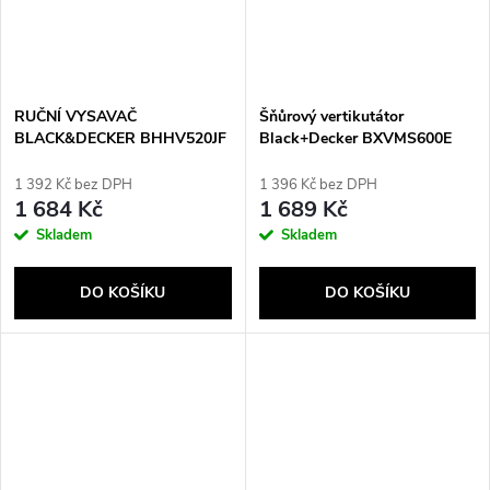
RUČNÍ VYSAVAČ
Šňůrový vertikutátor
BLACK&DECKER BHHV520JF
Black+Decker BXVMS600E
1 392 Kč bez DPH
1 396 Kč bez DPH
1 684 Kč
1 689 Kč
Skladem
Skladem
DO KOŠÍKU
DO KOŠÍKU