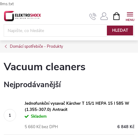
llms.txt
Přejít
NÁKUPNÍ
Elektroshock.cz - Chat
KOŠÍK
na
obsah
HLEDAT
Domácí spotřebiče - Produkty
Vacuum cleaners
Nejprodávanější
Jednofunkční vysavač Kärcher T 15/1 HEPA 15 l 585 W
(1.355-307.0) Antracit
Skladem
5 660 Kč bez DPH
6 848 Kč