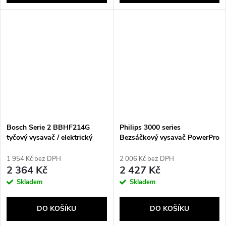
Bosch Serie 2 BBHF214G
Philips 3000 series
tyčový vysavač / elektrický
Bezsáčkový vysavač PowerPro
smeták Bezsáčkové Šedá
Compact FC9330/09
1 954 Kč bez DPH
2 006 Kč bez DPH
2 364 Kč
2 427 Kč
Skladem
Skladem
DO KOŠÍKU
DO KOŠÍKU