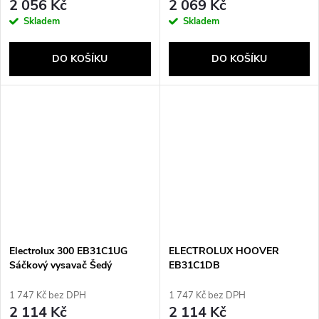
2 056 Kč
2 069 Kč
Skladem
Skladem
DO KOŠÍKU
DO KOŠÍKU
Electrolux 300 EB31C1UG
ELECTROLUX HOOVER
Sáčkový vysavač Šedý
EB31C1DB
1 747 Kč bez DPH
1 747 Kč bez DPH
2 114 Kč
2 114 Kč