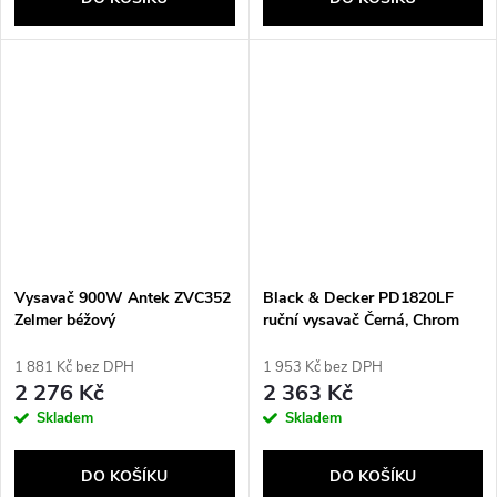
Vysavač 900W Antek ZVC352
Black & Decker PD1820LF
Zelmer béžový
ruční vysavač Černá, Chrom
Bezsáčkové
1 881 Kč bez DPH
1 953 Kč bez DPH
2 276 Kč
2 363 Kč
Skladem
Skladem
DO KOŠÍKU
DO KOŠÍKU