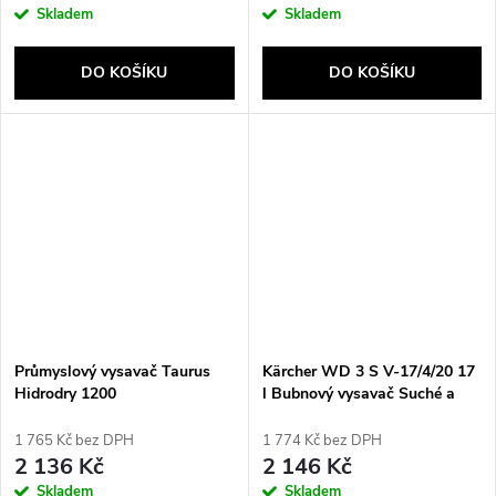
Skladem
Skladem
DO KOŠÍKU
DO KOŠÍKU
Průmyslový vysavač Taurus
Kärcher WD 3 S V-17/4/20 17
Hidrodry 1200
l Bubnový vysavač Suché a
mokré 1000 W Prachový
sáček
1 765 Kč bez DPH
1 774 Kč bez DPH
2 136 Kč
2 146 Kč
Skladem
Skladem