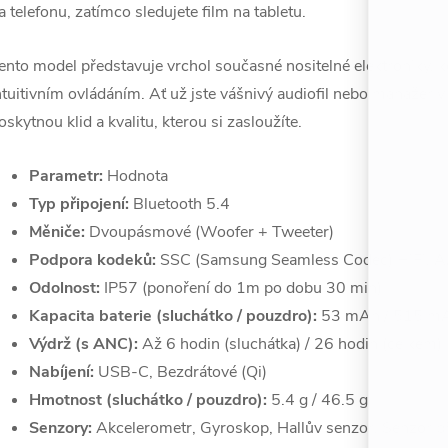
a telefonu, zatímco sledujete film na tabletu.
ento model představuje vrchol současné nositelné elektroniky, k
ntuitivním ovládáním. Ať už jste vášnivý audiofil nebo manaže
oskytnou klid a kvalitu, kterou si zasloužíte.
Parametr:
Hodnota
Typ připojení:
Bluetooth 5.4
Měniče:
Dvoupásmové (Woofer + Tweeter)
Podpora kodeků:
SSC (Samsung Seamless Codec) HiFi, 
Odolnost:
IP57 (ponoření do 1m po dobu 30 min)
Kapacita baterie (sluchátko / pouzdro):
53 mAh / 515 m
Výdrž (s ANC):
Až 6 hodin (sluchátka) / 26 hodin (celkem)
Nabíjení:
USB-C, Bezdrátové (Qi)
Hmotnost (sluchátko / pouzdro):
5.4 g / 46.5 g
Senzory:
Akcelerometr, Gyroskop, Hallův senzor, Senzor př