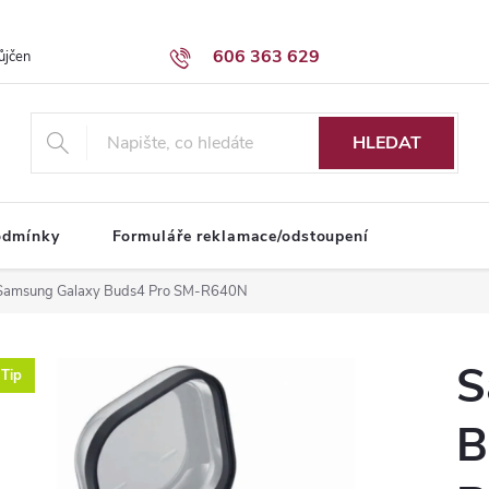
606 363 629
ůjčení dodávky
Obchodní podmínky
HLEDAT
odmínky
Formuláře reklamace/odstoupení
Samsung Galaxy Buds4 Pro SM-R640N
S
Tip
B