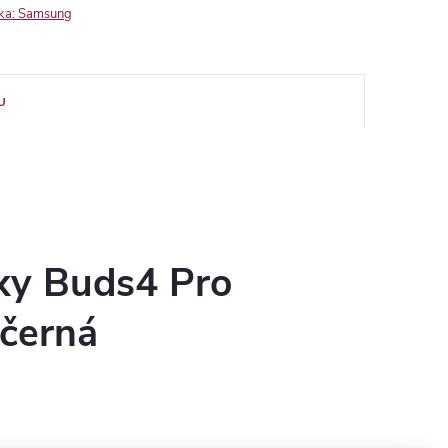
ka:
Samsung
U
xy Buds4 Pro
černá