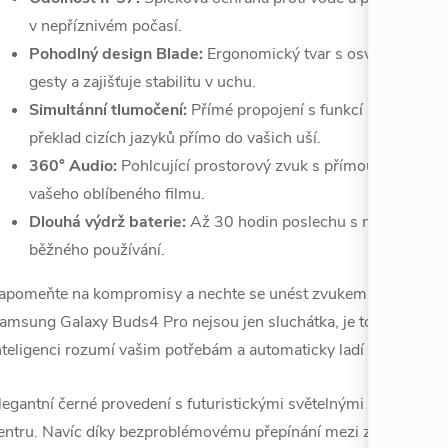
v nepříznivém počasí.
Pohodlný design Blade:
Ergonomický tvar s osvětlením Bla
gesty a zajišťuje stabilitu v uchu.
Simultánní tlumočení:
Přímé propojení s funkcí Interprete
překlad cizích jazyků přímo do vašich uší.
360° Audio:
Pohlcující prostorový zvuk s přímou lokalizací
vašeho oblíbeného filmu.
Dlouhá výdrž baterie:
Až 30 hodin poslechu s nabíjecím pou
běžného používání.
apomeňte na kompromisy a nechte se unést zvukem, který vás i
amsung Galaxy Buds4 Pro nejsou jen sluchátka, je to váš osobní
nteligenci rozumí vašim potřebám a automaticky ladí každý tón k
legantní černé provedení s futuristickými světelnými prvky podtrh
entru. Navíc díky bezproblémovému přepínání mezi zařízeními 