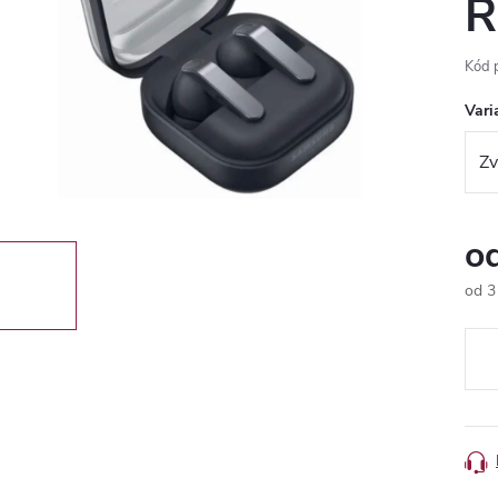
R
Kód 
Vari
o
od
3
Měr
cena