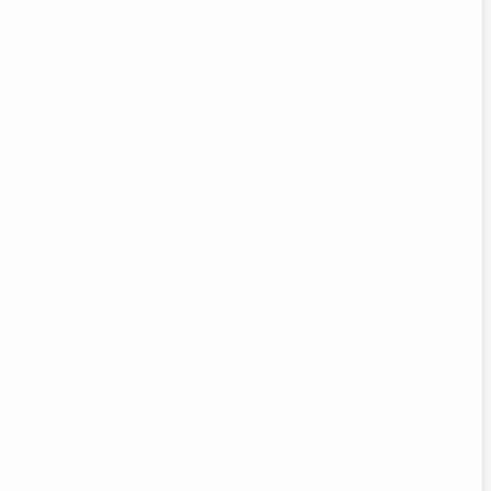
de Lights umožňuje intuitivní ovládání
r v Galaxy smartphonech pro plynulý
 zdroje vás vtáhne přímo do středu dění
zdrem zajistí energii na několik dní
zoluje od hlučného světa velkoměsta.
 audio inženýr, který díky umělé
 dokonalosti.
ne váš styl v kanceláři i ve fitness
Galaxy můžete snadno přijmout hovor