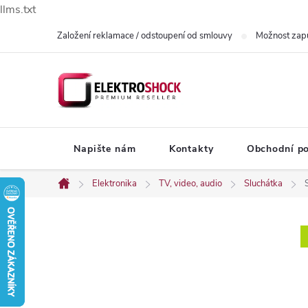
llms.txt
Přejít
Založení reklamace / odstoupení od smlouvy
Možnost zap
na
obsah
Napište nám
Kontakty
Obchodní p
Elektronika
TV, video, audio
Sluchátka
Domů
P
o