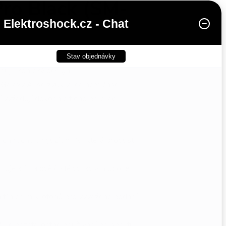
ro Black (SM-
Elektroshock.cz - Chat
Stav objednávky
nují ikonický design s
Galaxy AI se zvuk v reálném čase
 vyžadují dokonalé ticho při práci i
lních ruchů s využitím AI, která propustí
ťuje křišťálově čisté výšky a hluboké
itřních mikrofonů pro vyvážené podání
uje bezstarostné používání při sportu i