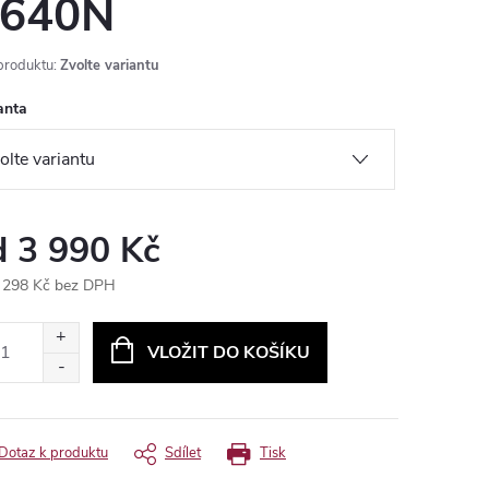
640N
produktu:
Zvolte variantu
anta
d
3 990 Kč
 298 Kč
bez DPH
ná
:
VLOŽIT DO KOŠÍKU
Dotaz k produktu
Sdílet
Tisk