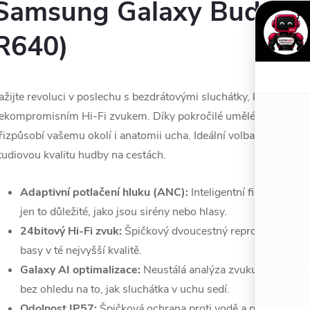
Samsung Galaxy Buds4 P
R640)
ažijte revoluci v poslechu s bezdrátovými sluchátky, která kombi
ekompromisním Hi-Fi zvukem. Díky pokročilé umělé inteligenci 
řizpůsobí vašemu okolí i anatomii ucha. Ideální volba pro ty, kteří
tudiovou kvalitu hudby na cestách.
Adaptivní potlačení hluku (ANC):
Inteligentní filtrace oko
jen to důležité, jako jsou sirény nebo hlasy.
24bitový Hi-Fi zvuk:
Špičkový dvoucestný reproduktor zajiš
basy v té nejvyšší kvalitě.
Galaxy AI optimalizace:
Neustálá analýza zvuku pomocí vn
bez ohledu na to, jak sluchátka v uchu sedí.
Odolnost IP57:
Špičková ochrana proti vodě a prachu zaruč