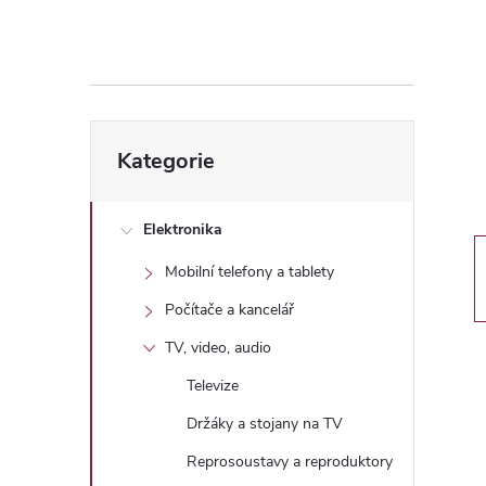
s
t
r
Přeskočit
a
Kategorie
kategorie
n
Elektronika
n
Mobilní telefony a tablety
í
Počítače a kancelář
TV, video, audio
p
Televize
a
Držáky a stojany na TV
Reprosoustavy a reproduktory