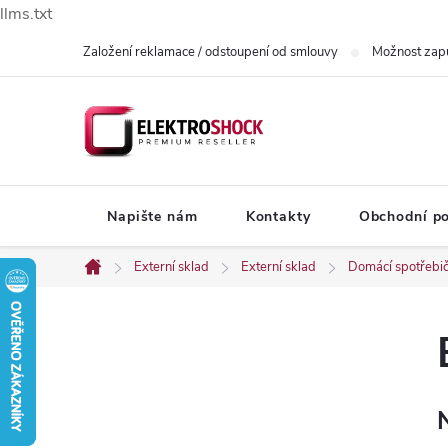
llms.txt
Přejít
Založení reklamace / odstoupení od smlouvy
Možnost zap
na
obsah
Napište nám
Kontakty
Obchodní p
Externí sklad
Externí sklad
Domácí spotřebi
Domů
P
o