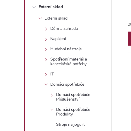
n
Externí sklad
e
Externí sklad
2
l
Dům a zahrada
Napájení
Hudební nástroje
Spotřební materiál a
kancelářské potřeby
í
IT
Domácí spotřebiče
Domácí spotřebiče -
i
Příslušenství
Domácí spotřebiče -
Produkty
Stroje na jogurt