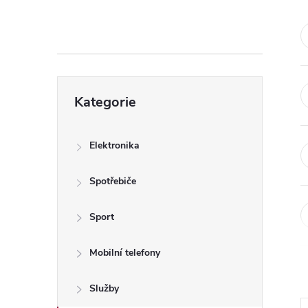
s
t
r
Přeskočit
a
Kategorie
kategorie
n
Elektronika
n
Spotřebiče
í
Sport
p
Mobilní telefony
a
Služby