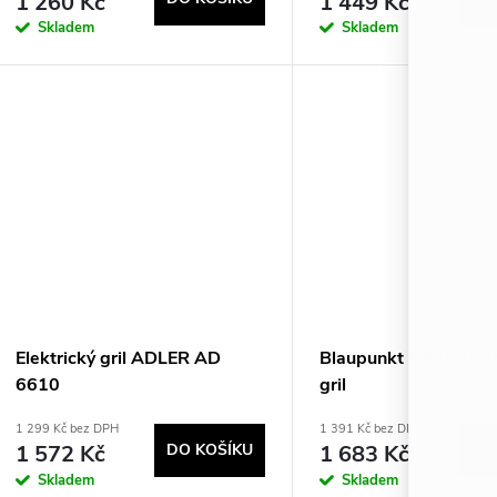
1 260 Kč
1 449 Kč
Skladem
Skladem
Elektrický gril ADLER AD
Blaupunkt GRS501 ko
6610
gril
1 299 Kč bez DPH
1 391 Kč bez DPH
1 572 Kč
DO KOŠÍKU
1 683 Kč
DO
Skladem
Skladem