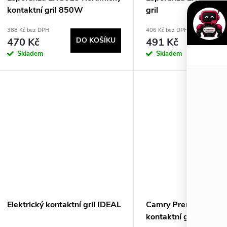
p
d
kontaktní gril 850W
gril
r
u
388 Kč bez DPH
406 Kč bez DPH
470 Kč
DO KOŠÍKU
491 Kč
DO
o
k
Skladem
Skladem
d
t
u
ů
k
t
ů
Elektrický kontaktní gril IDEAL
Camry Premium CR 
kontaktní gril