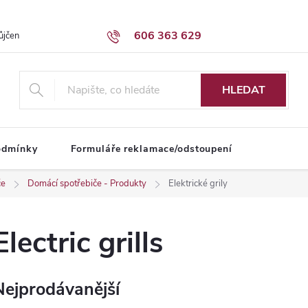
606 363 629
ůjčení dodávky
Obchodní podmínky
HLEDAT
odmínky
Formuláře reklamace/odstoupení
če
Domácí spotřebiče - Produkty
Elektrické grily
Electric grills
Nejprodávanější