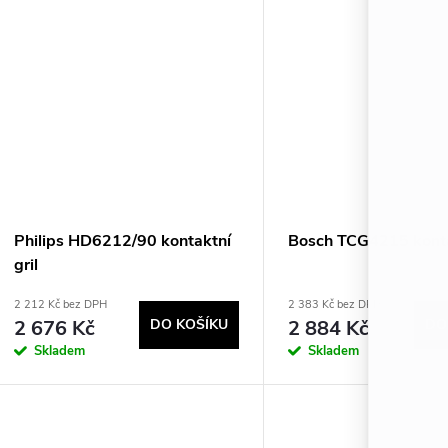
Philips HD6212/90 kontaktní
Bosch TCG4215 kontak
gril
2 212 Kč bez DPH
2 383 Kč bez DPH
2 676 Kč
DO KOŠÍKU
2 884 Kč
DO
Skladem
Skladem