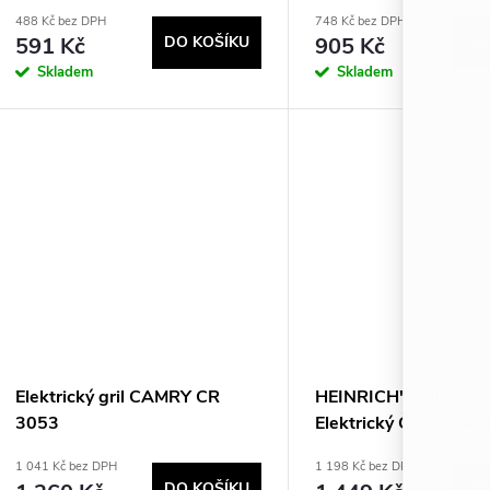
488 Kč bez DPH
748 Kč bez DPH
591 Kč
DO KOŠÍKU
905 Kč
DO
Skladem
Skladem
Elektrický gril CAMRY CR
HEINRICH"S HDG 868
3053
Elektrický Černá 14
1 041 Kč bez DPH
1 198 Kč bez DPH
DO KOŠÍKU
DO