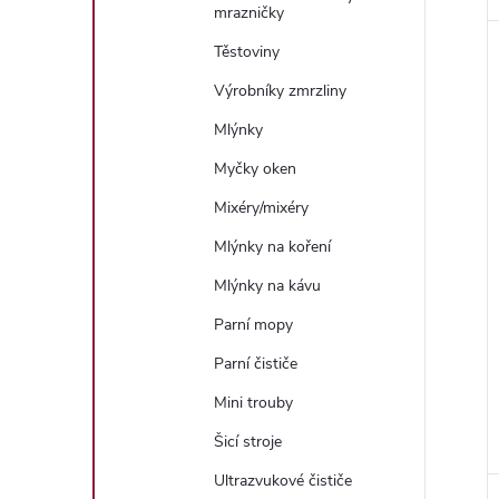
mrazničky
Těstoviny
Výrobníky zmrzliny
Mlýnky
Myčky oken
Mixéry/mixéry
Mlýnky na koření
Mlýnky na kávu
Parní mopy
Parní čističe
Mini trouby
Šicí stroje
Ultrazvukové čističe