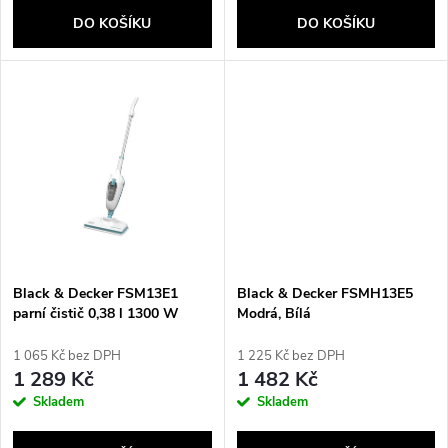
o
d
DO KOŠÍKU
DO KOŠÍKU
d
u
u
k
k
t
t
ů
ů
Black & Decker FSM13E1
Black & Decker FSMH13E5
parní čistič 0,38 l 1300 W
Modrá, Bílá
Modrá, Bílá
1 065 Kč bez DPH
1 225 Kč bez DPH
1 289 Kč
1 482 Kč
Skladem
Skladem