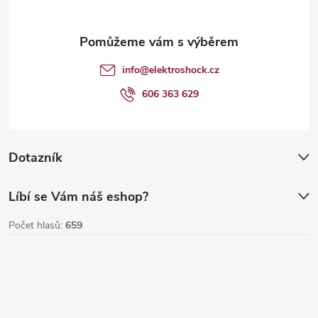
y
a
v
t
info
@
elektroshock.cz
ý
í
606 363 629
p
i
Dotazník
s
u
Líbí se Vám náš eshop?
Počet hlasů:
659