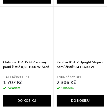
Clatronic DR 3539 Přenosný
Kärcher KST 2 Upright Stojací
parní čistič 0,3 l 1500 W Šedá,
parní čistič 0,4 l 1600 W
Oranžová
(1.513-590.0) Bílá, Černá
1 411 Kč bez DPH
1 906 Kč bez DPH
1 707 Kč
2 306 Kč
Skladem
Skladem
DO KOŠÍKU
DO KOŠÍKU