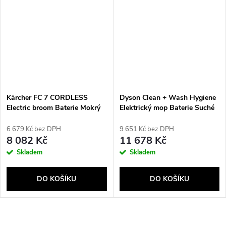
Send
Kärcher FC 7 CORDLESS
Dyson Clean + Wash Hygiene
Electric broom Baterie Mokrý
Elektrický mop Baterie Suché
Bezsáčkové Černá, Bílá, Žlutá
a mokré Bezsáčkové Modrá,
2,85 Ah
Měděná
6 679 Kč bez DPH
9 651 Kč bez DPH
8 082 Kč
11 678 Kč
Skladem
Skladem
DO KOŠÍKU
DO KOŠÍKU