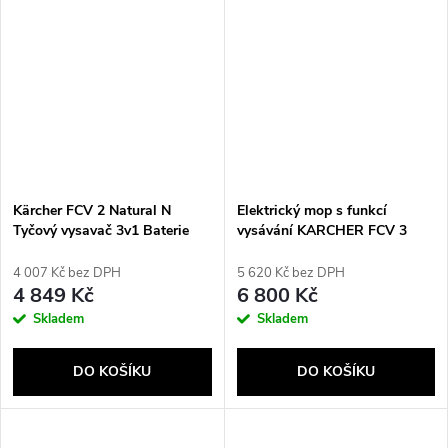
Kärcher FCV 2 Natural N
Elektrický mop s funkcí
Tyčový vysavač 3v1 Baterie
vysávání KARCHER FCV 3
Suché a mokré Bezsáčkové
Extra+ - 1.056-126.0 Bílá
160 W Bílá
4 007 Kč bez DPH
5 620 Kč bez DPH
4 849 Kč
6 800 Kč
Skladem
Skladem
DO KOŠÍKU
DO KOŠÍKU