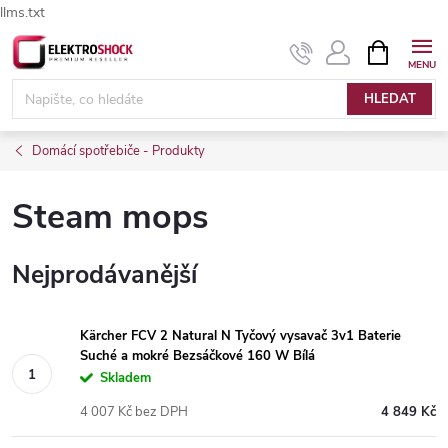
llms.txt
Přejít
NÁKUPNÍ
Elektroshock.cz - Chat
KOŠÍK
na
obsah
HLEDAT
Domácí spotřebiče - Produkty
Steam mops
Nejprodávanější
Kärcher FCV 2 Natural N Tyčový vysavač 3v1 Baterie
Suché a mokré Bezsáčkové 160 W Bílá
Skladem
4 007 Kč bez DPH
4 849 Kč