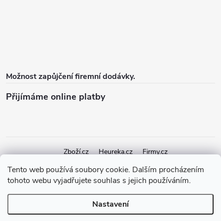
Možnost zapůjčení firemní dodávky.
Přijímáme online platby
Zboží.cz
Heureka.cz
Firmy.cz
Tento web používá soubory cookie. Dalším procházením
tohoto webu vyjadřujete souhlas s jejich používáním.
Copyright 2026
elektroshock.cz
. Všechna práva vyhrazena.
Upravit
nastavení cookies
Nastavení
Vytvořil Shoptet Premium