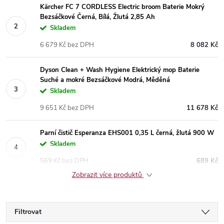
Kärcher FC 7 CORDLESS Electric broom Baterie Mokrý
Bezsáčkové Černá, Bílá, Žlutá 2,85 Ah
Skladem
6 679 Kč bez DPH
8 082 Kč
Dyson Clean + Wash Hygiene Elektrický mop Baterie
Suché a mokré Bezsáčkové Modrá, Měděná
Skladem
9 651 Kč bez DPH
11 678 Kč
Parní čistič Esperanza EHS001 0,35 L černá, žlutá 900 W
Skladem
569 Kč bez DPH
689 Kč
Zobrazit více produktů
Filtrovat