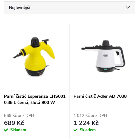
Ř
Nejlevnější
a
Nejdražší
V
Nejprodávanější
z
ý
Abecedně
e
p
n
i
í
s
p
Parní čistič Esperanza EHS001
Parní čistič Adler AD 7038
0,35 L černá, žlutá 900 W
p
r
569 Kč bez DPH
1 012 Kč bez DPH
r
689 Kč
1 224 Kč
o
Skladem
Skladem