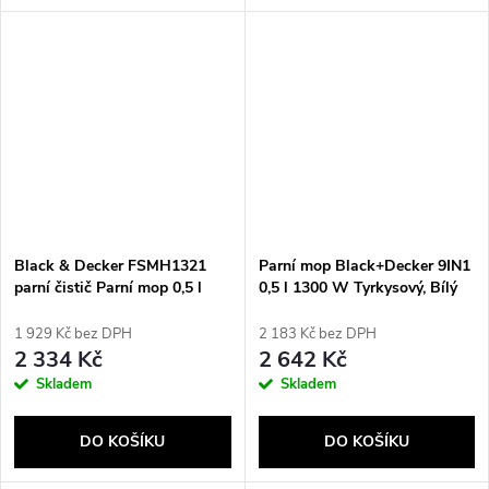
Black & Decker FSMH1321
Parní mop Black+Decker 9IN1
parní čistič Parní mop 0,5 l
0,5 l 1300 W Tyrkysový, Bílý
1300 W Modrá, Bílá
1 929 Kč bez DPH
2 183 Kč bez DPH
2 334 Kč
2 642 Kč
Skladem
Skladem
DO KOŠÍKU
DO KOŠÍKU