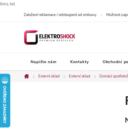
llms.txt
Přejít
Založení reklamace / odstoupení od smlouvy
Možnost zap
na
obsah
Napište nám
Kontakty
Obchodní p
Externí sklad
Externí sklad
Domácí spotřebi
Domů
P
o