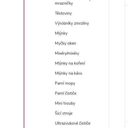
mrazničky
Těstoviny
Výrobníky zmrzliny
Mlýnky
Myčky oken
Mixéry/mixéry
Mlýnky na koření
Mlýnky na kávu
Parní mopy
Parní čističe
Mini trouby
Šicí stroje
Ultrazvukové čističe