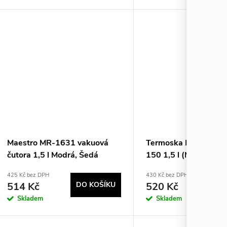
Maestro MR-1631 vakuová
Termoska Maestro M
čutora 1,5 l Modrá, Šedá
150 1,5 l (MR-1631-
GREEN) Zelená
425 Kč bez DPH
430 Kč bez DPH
514 Kč
DO KOŠÍKU
520 Kč
DO
Skladem
Skladem