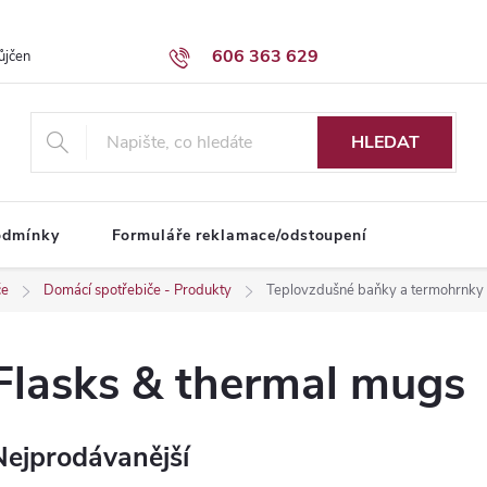
606 363 629
ůjčení dodávky
Obchodní podmínky
HLEDAT
odmínky
Formuláře reklamace/odstoupení
če
Domácí spotřebiče - Produkty
Teplovzdušné baňky a termohrnky
Flasks & thermal mugs
Nejprodávanější