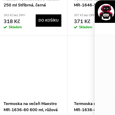
p
d
250 ml Stříbrná, černá
MR-1646-53 530 ml 
r
u
263 Kč bez DPH
307 Kč bez DPH
318 Kč
DO KOŠÍKU
371 Kč
DO
o
k
Skladem
Skladem
d
t
u
ů
k
t
ů
Termoska na večeři Maestro
Termoska na večeři M
MR-1636-60 600 ml, růžová
MR-1636-80 800 ml,