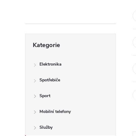
s
t
r
Přeskočit
a
Kategorie
kategorie
n
Elektronika
n
Spotřebiče
í
Sport
p
Mobilní telefony
a
Služby