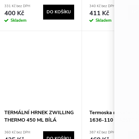
331 Kč bez DPH
340 Kč bez DPH
400 Kč
DO KOŠÍKU
411 Kč
DO
Skladem
Skladem
TERMÁLNÍ HRNEK ZWILLING
Termoska na večeři 1
THERMO 450 ML BÍLÁ
1636-110 MAESTRO
360 Kč bez DPH
387 Kč bez DPH
DO KOŠÍKU
DO