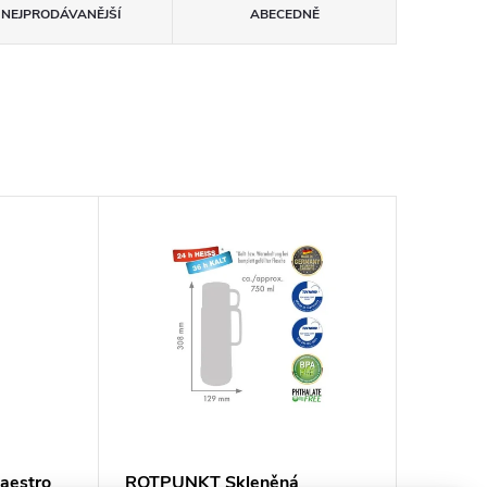
NEJPRODÁVANĚJŠÍ
ABECEDNĚ
aestro
ROTPUNKT Skleněná