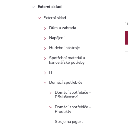
n
Externí sklad
e
Externí sklad
1
l
Dům a zahrada
Napájení
Hudební nástroje
Spotřební materiál a
kancelářské potřeby
í
IT
Domácí spotřebiče
Domácí spotřebiče -
i
Příslušenství
Domácí spotřebiče -
Produkty
Stroje na jogurt