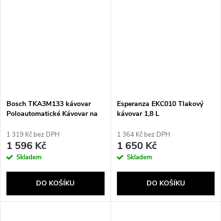
Bosch TKA3M133 kávovar
Esperanza EKC010 Tlakový
Poloautomatické Kávovar na
kávovar 1,8 L
překapávanou kávu 1,4 l
1 319 Kč bez DPH
1 364 Kč bez DPH
1 596 Kč
1 650 Kč
Skladem
Skladem
DO KOŠÍKU
DO KOŠÍKU