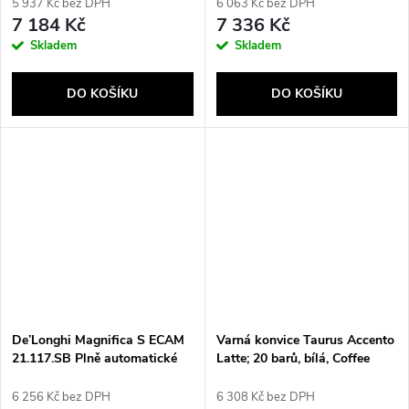
1,8 l
5 937 Kč bez DPH
6 063 Kč bez DPH
7 184 Kč
7 336 Kč
Skladem
Skladem
DO KOŠÍKU
DO KOŠÍKU
De’Longhi Magnifica S ECAM
Varná konvice Taurus Accento
21.117.SB Plně automatické
Latte; 20 barů, bílá, Coffee
Espresso kávovar 1,8 l
6 256 Kč bez DPH
6 308 Kč bez DPH