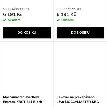
překapávanou kávu 1,25 l
překapávanou kávu 1,25 l
5 117 Kč bez DPH
5 117 Kč bez DPH
6 191 Kč
6 191 Kč
Skladem
Skladem
Send
DO KOŠÍKU
DO KOŠÍKU
Moccamaster Overflow
Kávovar na překapávanou
Express. KBGT 741 Black
kávu MOCCAMASTER KBG
+termos
Select - Pastel Green 1,25 l