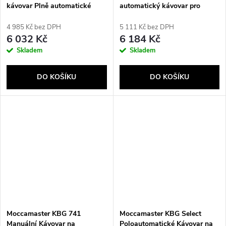
kávovar Plně automatické
automatický kávovar pro
Espresso kávovar 1,8 l
přípravu 2 druhů nápojů
4 985 Kč bez DPH
5 111 Kč bez DPH
6 032 Kč
6 184 Kč
Skladem
Skladem
DO KOŠÍKU
DO KOŠÍKU
Moccamaster KBG 741
Moccamaster KBG Select
Manuální Kávovar na
Poloautomatické Kávovar na