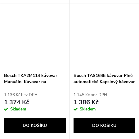
Bosch TKA2M114 kávovar
Bosch TAS164E kávovar Plně
Manuální Kávovar na
automatické Kapslový kávovar
překapávanou kávu 1,25 l
0,7 l
1 136 Kč bez DPH
1 145 Kč bez DPH
1 374 Kč
1 386 Kč
Skladem
Skladem
DO KOŠÍKU
DO KOŠÍKU