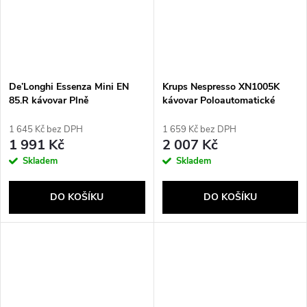
De’Longhi Essenza Mini EN
Krups Nespresso XN1005K
85.R kávovar Plně
kávovar Poloautomatické
automatické Kapslový kávovar
Espresso kávovar 0,7 l
0,6 l
1 645 Kč bez DPH
1 659 Kč bez DPH
1 991 Kč
2 007 Kč
Skladem
Skladem
DO KOŠÍKU
DO KOŠÍKU