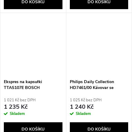
DO KOŠÍKU
DO KOŠÍKU
Ekspres na kapsułki
Philips Daily Collection
TTAS107E BOSCH
HD7461/00 Kávovar se
skleněnou konvicí
1 021 Kč bez DPH
1 025 Kč bez DPH
1 235 Kč
1 240 Kč
Skladem
Skladem
DO KOŠÍKU
DO KOŠÍKU