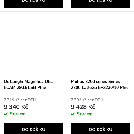
DO KOŠÍKU
DO KOŠÍKU
De’Longhi Magnifica DEL
Philips 2200 series Series
ECAM 290.61.SB Plně
2200 LatteGo EP2230/10 Plně
automatické Espresso kávovar
automatický kávovar
1,8 l
7 719 Kč bez DPH
7 792 Kč bez DPH
9 340 Kč
9 428 Kč
Skladem
Skladem
DO KOŠÍKU
DO KOŠÍKU