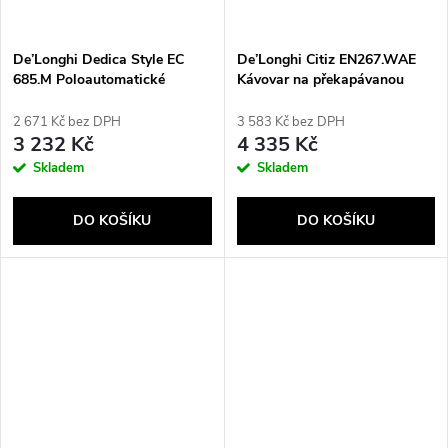
De’Longhi Dedica Style EC
De’Longhi Citiz EN267.WAE
685.M Poloautomatické
Kávovar na překapávanou
Espresso kávovar 1,1 l
kávu 1 l
2 671 Kč bez DPH
3 583 Kč bez DPH
3 232 Kč
4 335 Kč
Skladem
Skladem
DO KOŠÍKU
DO KOŠÍKU