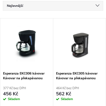
Ř
Nejlevnější
a
Nejdražší
V
Nejprodávanější
z
ý
Abecedně
e
p
n
i
í
s
p
Esperanza EKC006 kávovar
Esperanza EKC005 kávovar
Kávovar na překapávanou
Kávovar na překapávanou
p
kávu 0,6 l
kávu 1,8 l
r
377 Kč bez DPH
464 Kč bez DPH
r
456 Kč
562 Kč
o
Skladem
Skladem