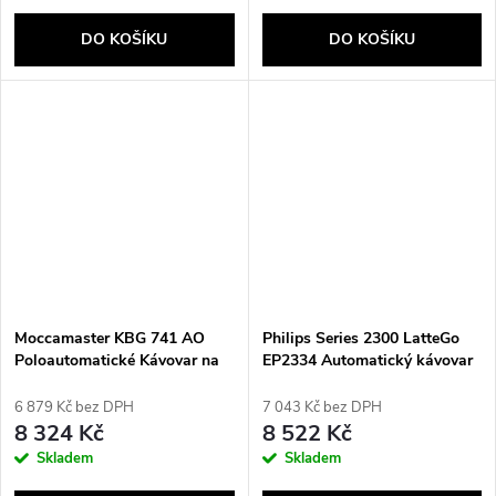
DO KOŠÍKU
DO KOŠÍKU
Moccamaster KBG 741 AO
Philips Series 2300 LatteGo
Poloautomatické Kávovar na
EP2334 Automatický kávovar
překapávanou kávu 1,25 l
6 879 Kč bez DPH
7 043 Kč bez DPH
8 324 Kč
8 522 Kč
Skladem
Skladem