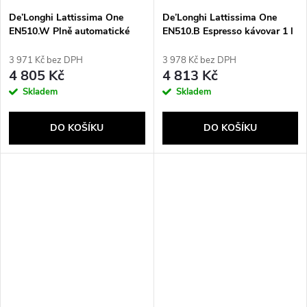
De’Longhi Lattissima One
De’Longhi Lattissima One
EN510.W Plně automatické
EN510.B Espresso kávovar 1 l
Espresso kávovar 1 l
3 971 Kč bez DPH
3 978 Kč bez DPH
4 805 Kč
4 813 Kč
Skladem
Skladem
DO KOŠÍKU
DO KOŠÍKU