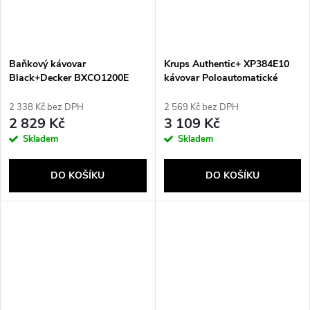
Baňkový kávovar
Krups Authentic+ XP384E10
Black+Decker BXCO1200E
kávovar Poloautomatické
Espresso kávovar 2 l
2 338 Kč bez DPH
2 569 Kč bez DPH
2 829 Kč
3 109 Kč
Skladem
Skladem
DO KOŠÍKU
DO KOŠÍKU