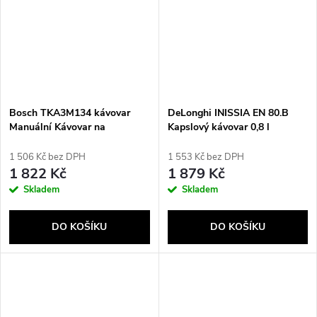
Bosch TKA3M134 kávovar
DeLonghi INISSIA EN 80.B
Manuální Kávovar na
Kapslový kávovar 0,8 l
překapávanou kávu 1,4 l
Poloautomatické
1 506 Kč bez DPH
1 553 Kč bez DPH
1 822 Kč
1 879 Kč
Skladem
Skladem
DO KOŠÍKU
DO KOŠÍKU