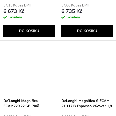
Zelená
5 515 Kč bez DPH
5 566 Kč bez DPH
6 673 Kč
6 735 Kč
Skladem
Skladem
DO KOŠÍKU
DO KOŠÍKU
De’Longhi Magnifica
DeLonghi Magnifica S ECAM
ECAM220.22.GB Plně
21.117.B Espresso kávovar 1,8
automatické Espresso kávovar
l Plně automatické