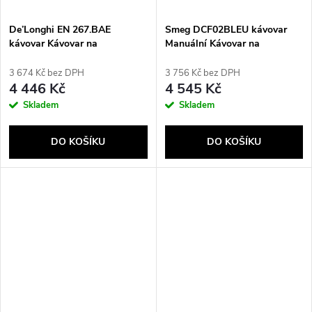
De’Longhi EN 267.BAE
Smeg DCF02BLEU kávovar
kávovar Kávovar na
Manuální Kávovar na
překapávanou kávu 1 l
překapávanou kávu 1,4 l
3 674 Kč bez DPH
3 756 Kč bez DPH
4 446 Kč
4 545 Kč
Skladem
Skladem
DO KOŠÍKU
DO KOŠÍKU