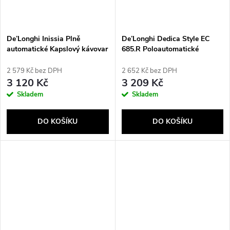
De’Longhi Inissia Plně
De’Longhi Dedica Style EC
automatické Kapslový kávovar
685.R Poloautomatické
0,7 l
Espresso kávovar 1,1 l
2 579 Kč bez DPH
2 652 Kč bez DPH
3 120 Kč
3 209 Kč
Skladem
Skladem
DO KOŠÍKU
DO KOŠÍKU