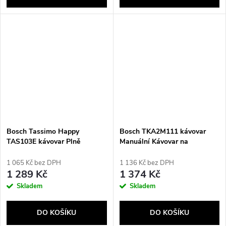
Bosch Tassimo Happy
Bosch TKA2M111 kávovar
TAS103E kávovar Plně
Manuální Kávovar na
automatické Kapslový kávovar
překapávanou kávu 1,25 l
0,7 l
1 065 Kč bez DPH
1 136 Kč bez DPH
1 289 Kč
1 374 Kč
Skladem
Skladem
DO KOŠÍKU
DO KOŠÍKU