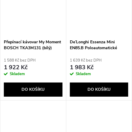
Přepínací kávovar My Moment
De’Longhi Essenza Mini
BOSCH TKA3M131 (bílý)
EN85.B Poloautomatické
Kapslový kávovar 0,6 l
1 588 Kč bez DPH
1 639 Kč bez DPH
1 922 Kč
1 983 Kč
Skladem
Skladem
DO KOŠÍKU
DO KOŠÍKU