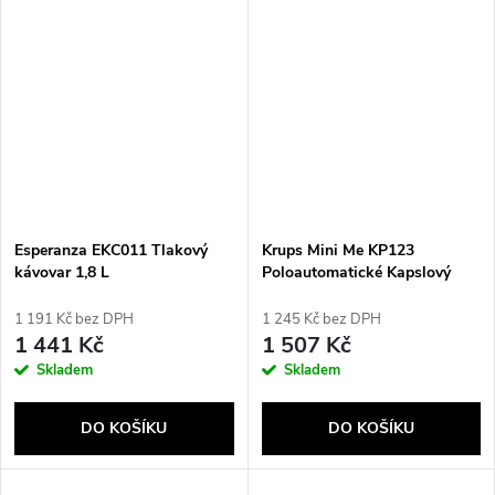
Esperanza EKC011 Tlakový
Krups Mini Me KP123
kávovar 1,8 L
Poloautomatické Kapslový
kávovar 0,8 l
1 191 Kč bez DPH
1 245 Kč bez DPH
1 441 Kč
1 507 Kč
Skladem
Skladem
DO KOŠÍKU
DO KOŠÍKU