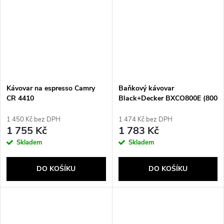
Kávovar na espresso Camry
Baňkový kávovar
CR 4410
Black+Decker BXCO800E (800
W)
1 450 Kč bez DPH
1 474 Kč bez DPH
1 755 Kč
1 783 Kč
Skladem
Skladem
DO KOŠÍKU
DO KOŠÍKU