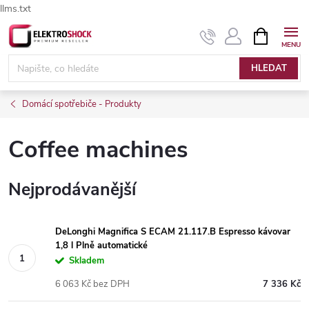
llms.txt
Přejít
NÁKUPNÍ
Elektroshock.cz - Chat
KOŠÍK
na
obsah
HLEDAT
Domácí spotřebiče - Produkty
Coffee machines
Nejprodávanější
DeLonghi Magnifica S ECAM 21.117.B Espresso kávovar
1,8 l Plně automatické
Skladem
6 063 Kč bez DPH
7 336 Kč