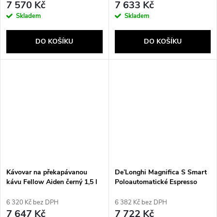
7 570 Kč
7 633 Kč
Skladem
Skladem
DO KOŠÍKU
DO KOŠÍKU
Kávovar na překapávanou
De’Longhi Magnifica S Smart
kávu Fellow Aiden černý 1,5 l
Poloautomatické Espresso
kávovar 1,8 l
6 320 Kč bez DPH
6 382 Kč bez DPH
7 647 Kč
7 722 Kč