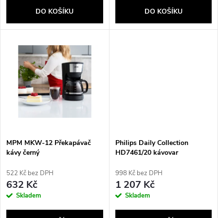
o
d
DO KOŠÍKU
DO KOŠÍKU
d
u
u
k
k
t
t
ů
ů
MPM MKW-12 Překapávač
Philips Daily Collection
kávy černý
HD7461/20 kávovar
Poloautomatické Kávovar na
překapávanou kávu 1,2 l
522 Kč bez DPH
998 Kč bez DPH
632 Kč
1 207 Kč
Skladem
Skladem