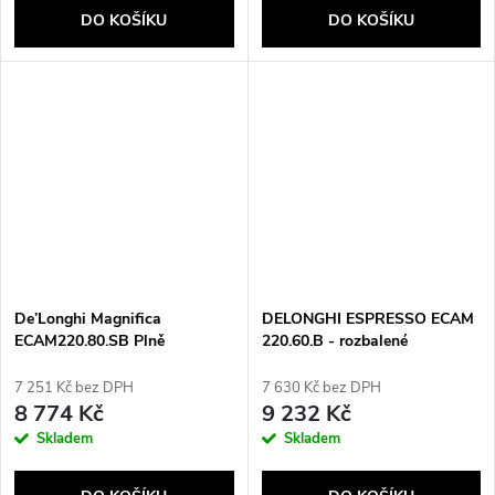
DO KOŠÍKU
DO KOŠÍKU
De’Longhi Magnifica
DELONGHI ESPRESSO ECAM
ECAM220.80.SB Plně
220.60.B - rozbalené
automatické Kávovar na
překapávanou kávu 1,8 l
7 251 Kč bez DPH
7 630 Kč bez DPH
8 774 Kč
9 232 Kč
Skladem
Skladem