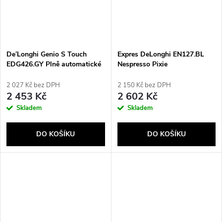
De’Longhi Genio S Touch
Expres DeLonghi EN127.BL
EDG426.GY Plně automatické
Nespresso Pixie
Kapslový kávovar 0,8 l
2 027 Kč bez DPH
2 150 Kč bez DPH
2 453 Kč
2 602 Kč
Skladem
Skladem
DO KOŠÍKU
DO KOŠÍKU