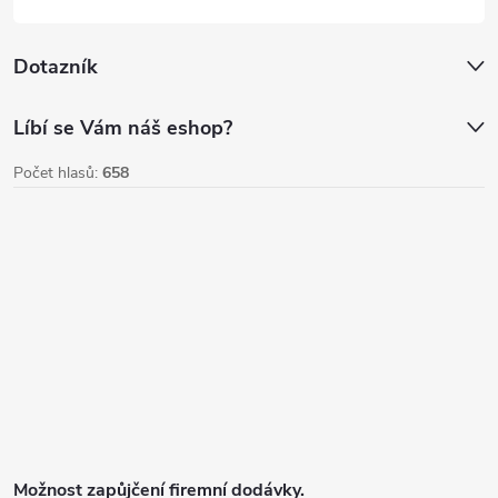
i
Dotazník
s
u
Líbí se Vám náš eshop?
Počet hlasů:
658
Možnost zapůjčení firemní dodávky.