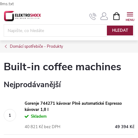
llms.txt
Přejít
NÁKUPNÍ
Elektroshock.cz - Chat
KOŠÍK
na
obsah
HLEDAT
Domácí spotřebiče - Produkty
Built-in coffee machines
Nejprodávanější
Gorenje 744271 kávovar Plně automatické Espresso
kávovar 1,8 l
Skladem
40 821 Kč bez DPH
49 394 Kč