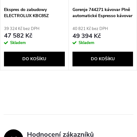
s
Ekspres do zabudowy
p
Gorenje 744271 kávovar Plně
ELECTROLUX KBC85Z
automatické Espresso kávovar
p
1,8 l
r
39 324 Kč bez DPH
40 821 Kč bez DPH
r
47 582 Kč
49 394 Kč
o
Skladem
Skladem
o
d
DO KOŠÍKU
DO KOŠÍKU
d
u
u
O
k
k
v
t
t
l
ů
á
ů
Hodnocení zákazníků