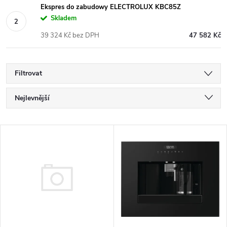
Ekspres do zabudowy ELECTROLUX KBC85Z
Skladem
39 324 Kč bez DPH
47 582 Kč
Filtrovat
Ř
Nejlevnější
a
Nejdražší
V
Nejprodávanější
z
ý
Abecedně
e
p
n
i
í