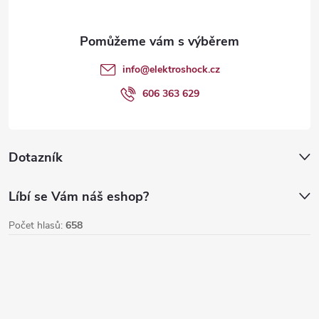
a
t
info
@
elektroshock.cz
í
606 363 629
Dotazník
Líbí se Vám náš eshop?
Počet hlasů:
658