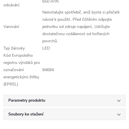
650 m³/h
odsávání
Neinstalujte spotřebič, aniž byste si přečetli
návod k použití., Před čištěním odpojte
Varování
jednotku od zdroje napájení., Udržujte
dostatečnou vzdálenost od hořlavých
povrchů.
Typ žárovky
LED
Kód Evropského
registru výrobků pro
označování
84684
energetickými štítky
(EPREL)
Parametry produktu
Soubory ke stažení