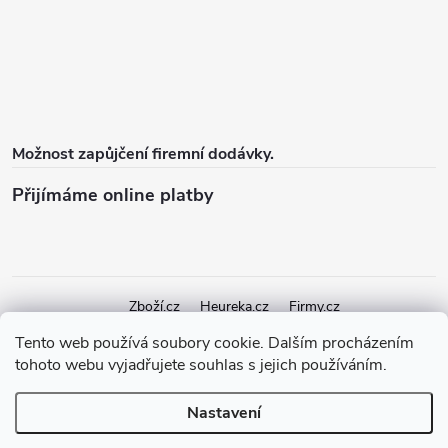
Možnost zapůjčení firemní dodávky.
Přijímáme online platby
Zboží.cz
Heureka.cz
Firmy.cz
Tento web používá soubory cookie. Dalším procházením
tohoto webu vyjadřujete souhlas s jejich používáním.
Copyright 2026
elektroshock.cz
. Všechna práva vyhrazena.
Upravit
nastavení cookies
Nastavení
Vytvořil Shoptet Premium