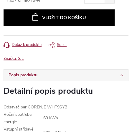
11 407 Kč bez DPH
Měrná
cena:
VLOŽIT DO KOŠÍKU
Dotaz k produktu
Sdílet
Značka:
GJE
Popis produktu
Detailní popis produktu
Odsavač par GORENJE WHT9SYB
Roční spotřeba
69 kWh
energie
Vstupní střídavé