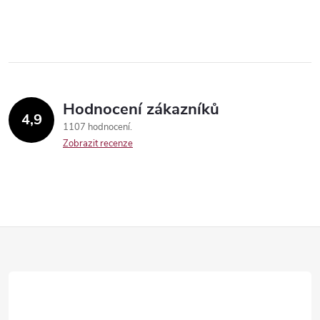
Hodnocení zákazníků
4,9
1107 hodnocení
Zobrazit recenze
Send
Z
á
p