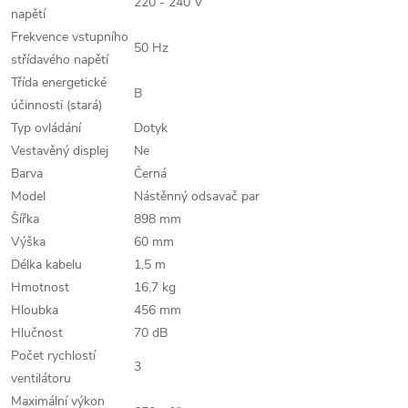
220 - 240 V
napětí
Frekvence vstupního
50 Hz
střídavého napětí
Třída energetické
B
účinnosti (stará)
Typ ovládání
Dotyk
Vestavěný displej
Ne
Barva
Černá
Model
Nástěnný odsavač par
Šířka
898 mm
Výška
60 mm
Délka kabelu
1,5 m
Hmotnost
16,7 kg
Hloubka
456 mm
Hlučnost
70 dB
Počet rychlostí
3
ventilátoru
Maximální výkon