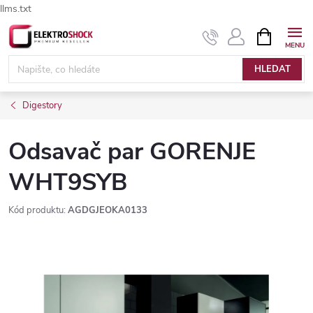
llms.txt
Přejít
NÁKUPNÍ
Elektroshock.cz - Chat
KOŠÍK
na
obsah
HLEDAT
Digestory
Odsavač par GORENJE
WHT9SYB
Kód produktu:
AGDGJEOKA0133