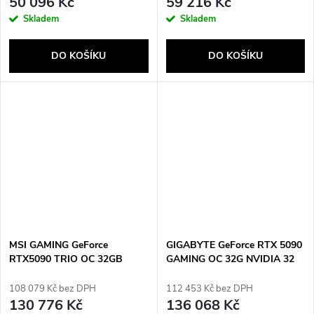
50 096 Kč
59 216 Kč
Skladem
Skladem
DO KOŠÍKU
DO KOŠÍKU
MSI GAMING GeForce
GIGABYTE GeForce RTX 5090
RTX5090 TRIO OC 32GB
GAMING OC 32G NVIDIA 32
NVIDIA GeForce RTX 5090
GB GDDR7
GDDR7
108 079 Kč bez DPH
112 453 Kč bez DPH
130 776 Kč
136 068 Kč