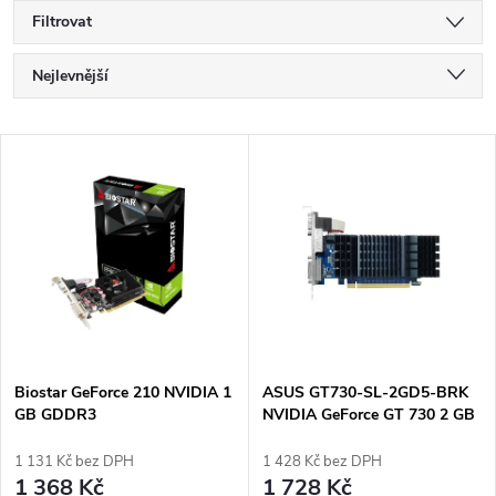
Filtrovat
Ř
Nejlevnější
a
Nejdražší
V
Nejprodávanější
z
ý
Abecedně
e
p
n
i
í
s
p
Biostar GeForce 210 NVIDIA 1
ASUS GT730-SL-2GD5-BRK
GB GDDR3
NVIDIA GeForce GT 730 2 GB
p
GDDR5
r
1 131 Kč bez DPH
1 428 Kč bez DPH
r
1 368 Kč
1 728 Kč