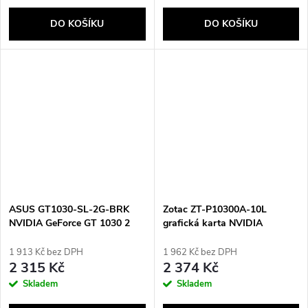
DO KOŠÍKU
DO KOŠÍKU
ASUS GT1030-SL-2G-BRK
Zotac ZT-P10300A-10L
NVIDIA GeForce GT 1030 2
grafická karta NVIDIA
GB GDDR5
GeForce GT 1030 2 GB
GDDR5
1 913 Kč bez DPH
1 962 Kč bez DPH
2 315 Kč
2 374 Kč
Skladem
Skladem