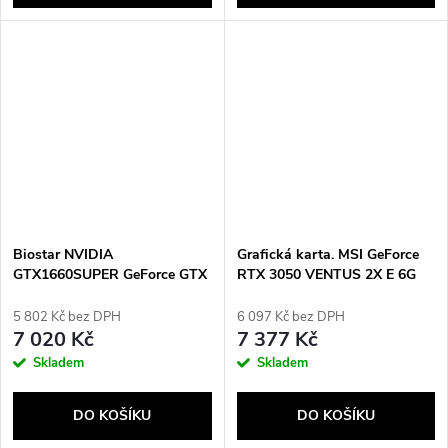
Biostar NVIDIA
Grafická karta. MSI GeForce
GTX1660SUPER GeForce GTX
RTX 3050 VENTUS 2X E 6G
1660 SUPER 6 GB GDDR6
OC
5 802 Kč bez DPH
6 097 Kč bez DPH
7 020 Kč
7 377 Kč
Skladem
Skladem
DO KOŠÍKU
DO KOŠÍKU