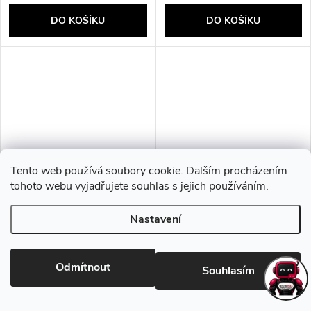
DO KOŠÍKU
DO KOŠÍKU
Tento web používá soubory cookie. Dalším procházením
tohoto webu vyjadřujete souhlas s jejich používáním.
GIGABYTE AORUS GeForce
Zotac GAMING GeForce RTX
Nastavení
RTX 5090 STEALTH ICE 32G
5090 SOLID OC NVIDIA 32
NVIDIA 32 GB GDDR7
GB GDDR7
131 558 Kč bez DPH
134 451 Kč bez DPH
159 185 Kč
162 686 Kč
Odmítnout
Souhlasím
Skladem
Skladem