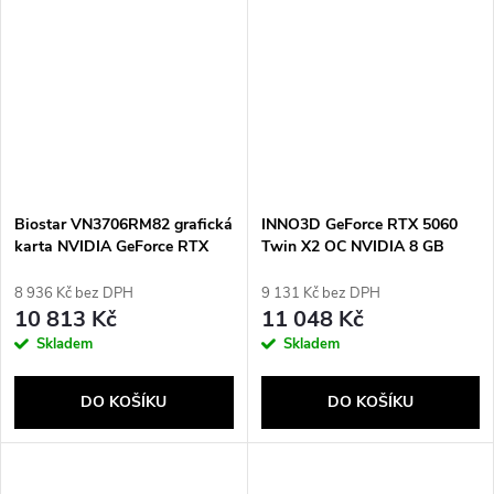
Biostar VN3706RM82 grafická
INNO3D GeForce RTX 5060
karta NVIDIA GeForce RTX
Twin X2 OC NVIDIA 8 GB
3070 8 GB GDDR6
GDDR7
8 936 Kč bez DPH
9 131 Kč bez DPH
10 813 Kč
11 048 Kč
Skladem
Skladem
DO KOŠÍKU
DO KOŠÍKU