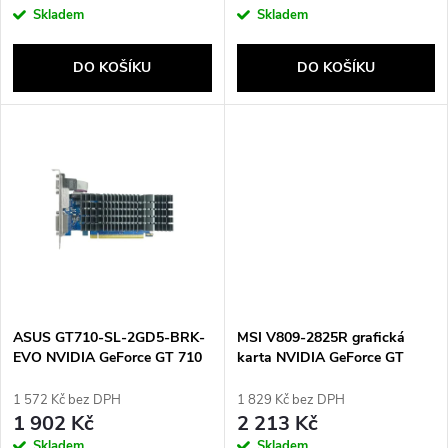
o
Skladem
Skladem
o
d
DO KOŠÍKU
DO KOŠÍKU
d
u
u
k
k
t
t
ů
ů
ASUS GT710-SL-2GD5-BRK-
MSI V809-2825R grafická
EVO NVIDIA GeForce GT 710
karta NVIDIA GeForce GT
2 GB GDDR5
1030 2 GB GDDR4
1 572 Kč bez DPH
1 829 Kč bez DPH
1 902 Kč
2 213 Kč
Skladem
Skladem