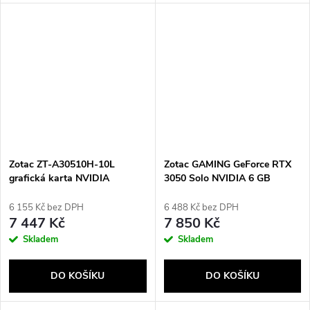
Zotac ZT-A30510H-10L
Zotac GAMING GeForce RTX
grafická karta NVIDIA
3050 Solo NVIDIA 6 GB
GeForce RTX 3050 6 GB
GDDR6
GDDR6
6 155 Kč bez DPH
6 488 Kč bez DPH
7 447 Kč
7 850 Kč
Skladem
Skladem
DO KOŠÍKU
DO KOŠÍKU