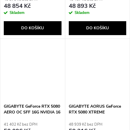
48 854 Kč
48 893 Kč
Skladem
Skladem
DO KOŠÍKU
DO KOŠÍKU
GIGABYTE GeForce RTX 5080
GIGABYTE AORUS GeForce
AERO OC SFF 16G NVIDIA 16
RTX 5080 XTREME
GB GDDR7
WATERFORCE WB 16G
NVIDIA 16 GB GDDR7
41 402 Kč bez DPH
48 939 Kč bez DPH