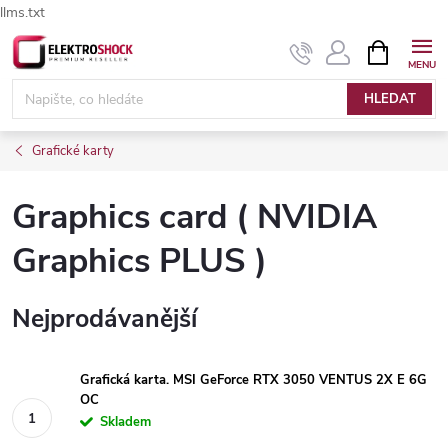
llms.txt
Přejít
NÁKUPNÍ
Elektroshock.cz - Chat
KOŠÍK
na
obsah
HLEDAT
Grafické karty
Graphics card ( NVIDIA
Graphics PLUS )
Nejprodávanější
Grafická karta. MSI GeForce RTX 3050 VENTUS 2X E 6G
OC
Skladem