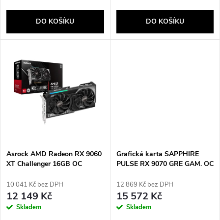
o
d
DO KOŠÍKU
DO KOŠÍKU
d
u
u
k
k
t
t
ů
ů
Asrock AMD Radeon RX 9060
Grafická karta SAPPHIRE
XT Challenger 16GB OC
PULSE RX 9070 GRE GAM. OC
GDDR6
12GB
10 041 Kč bez DPH
12 869 Kč bez DPH
12 149 Kč
15 572 Kč
Skladem
Skladem