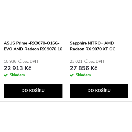
ASUS Prime -RX9070-O16G-
Sapphire NITRO+ AMD
EVO AMD Radeon RX 9070 16
Radeon RX 9070 XT OC
GB GDDR6
Crimson Desert Edition 16 GB
GDDR6
18 936 Kč bez DPH
23 021 Kč bez DPH
22 913 Kč
27 856 Kč
Skladem
Skladem
DO KOŠÍKU
DO KOŠÍKU
O
v