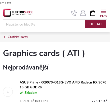
llms.txt
Přejít
NÁKUPNÍ
Elektroshock.cz - Chat
KOŠÍK
na
obsah
HLEDAT
Grafické karty
Graphics cards ( ATI )
Nejprodávanější
ASUS Prime -RX9070-O16G-EVO AMD Radeon RX 9070
16 GB GDDR6
Skladem
18 936 Kč bez DPH
22 913 Kč