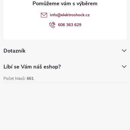
v
t
info
@
elektroshock.cz
ý
í
606 363 629
p
i
Dotazník
s
u
Líbí se Vám náš eshop?
Počet hlasů:
661