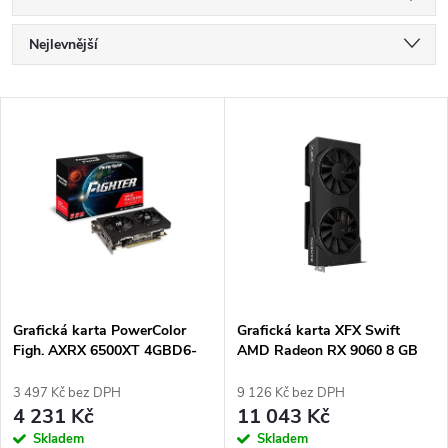
Ř
Nejlevnější
a
Nejdražší
V
Nejprodávanější
z
ý
Abecedně
e
p
n
i
í
s
p
Grafická karta PowerColor
Grafická karta XFX Swift
Figh. AXRX 6500XT 4GBD6-
AMD Radeon RX 9060 8 GB
p
DHV3
r
3 497 Kč bez DPH
9 126 Kč bez DPH
r
4 231 Kč
11 043 Kč
o
Skladem
Skladem