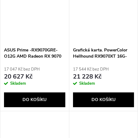
ASUS Prime -RX9070GRE-
Grafická karta. PowerColor
O12G AMD Radeon RX 9070
Hellhound RX9070XT 16G-
GRE 12 GB GDDR6
L/OC
17 047 Kč bez DPH
17 544 Kč bez DPH
20 627 Kč
21 228 Kč
Skladem
Skladem
DO KOŠÍKU
DO KOŠÍKU