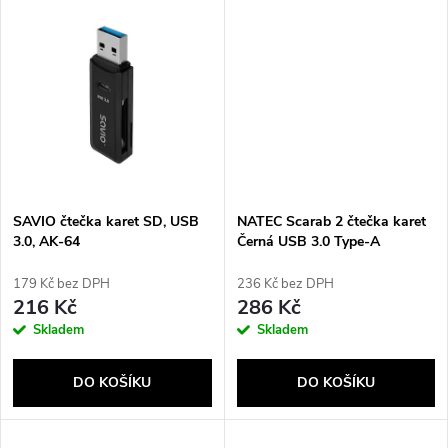
u
u
k
k
t
t
ů
ů
SAVIO čtečka karet SD, USB
NATEC Scarab 2 čtečka karet
3.0, AK-64
Černá USB 3.0 Type-A
179 Kč bez DPH
236 Kč bez DPH
216 Kč
286 Kč
Skladem
Skladem
DO KOŠÍKU
DO KOŠÍKU