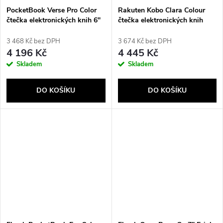
PocketBook Verse Pro Color
Rakuten Kobo Clara Colour
čtečka elektronických knih 6"
čtečka elektronických knih
E Ink Kaleido 3 16 GB Wi-Fi
Dotyková obrazovka 16 GB
Stormy Sea (PB634K3-1-
Wi-Fi Černá
3 468 Kč bez DPH
3 674 Kč bez DPH
WW)
4 196 Kč
4 445 Kč
Skladem
Skladem
DO KOŠÍKU
DO KOŠÍKU