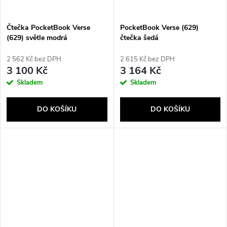
Čtečka PocketBook Verse
PocketBook Verse (629)
(629) světle modrá
čtečka šedá
2 562 Kč bez DPH
2 615 Kč bez DPH
3 100 Kč
3 164 Kč
Skladem
Skladem
DO KOŠÍKU
DO KOŠÍKU