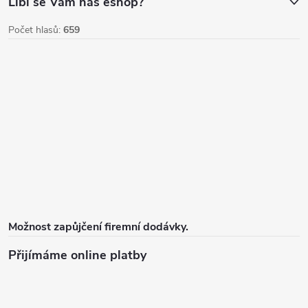
u
Líbí se Vám náš eshop?
Počet hlasů:
659
Možnost zapůjčení firemní dodávky.
Přijímáme online platby