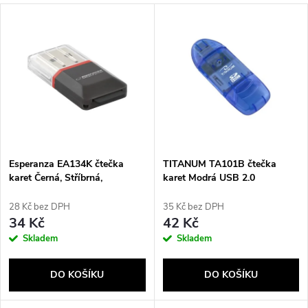
a
V
Nejprodávanější
z
ý
Abecedně
e
p
n
i
í
s
p
Esperanza EA134K čtečka
TITANUM TA101B čtečka
karet Černá, Stříbrná,
karet Modrá USB 2.0
p
Průhledná USB 2.0
r
28 Kč bez DPH
35 Kč bez DPH
r
34 Kč
42 Kč
o
Skladem
Skladem
o
d
DO KOŠÍKU
DO KOŠÍKU
d