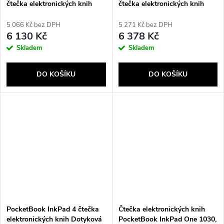
čtečka elektronických knih
čtečka elektronických knih
Dotyková obrazovka 32 GB
Dotyková obrazovka 4 GB
Wi-Fi Černá
Wi-Fi Černá
5 066 Kč bez DPH
5 271 Kč bez DPH
6 130 Kč
6 378 Kč
Skladem
Skladem
DO KOŠÍKU
DO KOŠÍKU
PocketBook InkPad 4 čtečka
Čtečka elektronických knih
elektronických knih Dotyková
PocketBook InkPad One 1030,