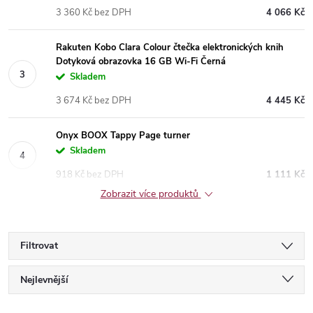
3 360 Kč bez DPH
4 066 Kč
Rakuten Kobo Clara Colour čtečka elektronických knih
Dotyková obrazovka 16 GB Wi-Fi Černá
Skladem
3 674 Kč bez DPH
4 445 Kč
Onyx BOOX Tappy Page turner
Skladem
918 Kč bez DPH
1 111 Kč
Zobrazit více produktů
Filtrovat
Ř
Nejlevnější
Nejdražší