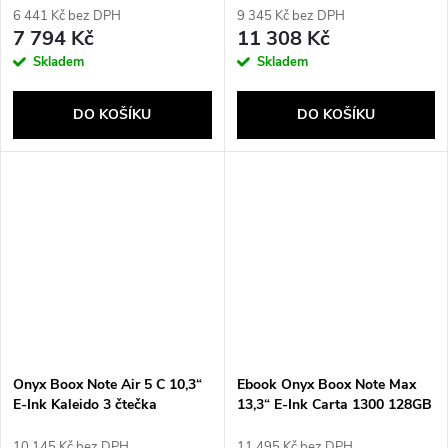
GB Wi-Fi šedá
6 441 Kč bez DPH
9 345 Kč bez DPH
7 794 Kč
11 308 Kč
Skladem
Skladem
DO KOŠÍKU
DO KOŠÍKU
Onyx Boox Note Air 5 C 10,3“
Ebook Onyx Boox Note Max
E-Ink Kaleido 3 čtečka
13,3“ E-Ink Carta 1300 128GB
elektronických knih 64GB Wi-
Wi-Fi šedá
Fi šedá
10 145 Kč bez DPH
11 495 Kč bez DPH