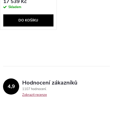
17 539 Kč
Skladem
DO KOŠÍKU
O
v
l
á
Hodnocení zákazníků
d
4,9
1107 hodnocení
a
Zobrazit recenze
c