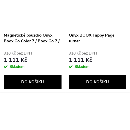
Magnetické pouzdro Onyx
Onyx BOOX Tappy Page
Boox Go Color 7 / Boox Go 7 /
turner
Boox Go Color 7 (Gen II) /
Boox Page s držákem stylusu
918 Kč bez DPH
918 Kč bez DPH
béžové barvy
1 111 Kč
1 111 Kč
Skladem
Skladem
DO KOŠÍKU
DO KOŠÍKU