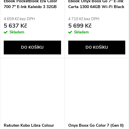
Ebook PocketBook Era Color
Ebook Onyx Boox Go 7" E-ink
700 7" E-Ink Kaleido 3 32GB
Carta 1300 64GB Wi-Fi Black
WI-FI Stormy Sea
4 659 Kč bez DPH
4 710 Kč bez DPH
5 637 Kč
5 699 Kč
Skladem
Skladem
DO KOŠÍKU
DO KOŠÍKU
Send
Rakuten Kobo Libra Colour
Onyx Boox Go Color 7 (Gen II)