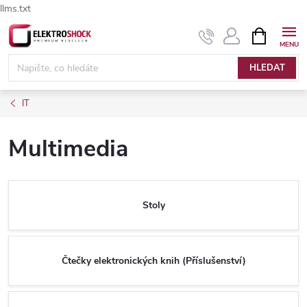
llms.txt
Přejít
NÁKUPNÍ
Elektroshock.cz - Chat
KOŠÍK
na
obsah
HLEDAT
IT
Multimedia
Stoly
Čtečky elektronických knih (Příslušenství)