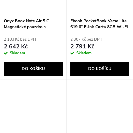
Onyx Boox Note Air 5 C
Ebook PocketBook Verse Lite
Magnetické pouzdro s
619 6“ E-Ink Carta 8GB Wi-Fi
klávesnicí hnědé
šedá
2 183 Kč bez DPH
2 307 Kč bez DPH
2 642 Kč
2 791 Kč
Skladem
Skladem
DO KOŠÍKU
DO KOŠÍKU