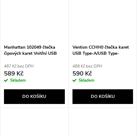
Manhattan 102049 čtečka
Vention CCHH0 čtečka karet
čipových karet Vnitřní USB
USB Type-A/USB Type-
USB 2.0 Černá
C/Micro-USB Šedá
487 Kč bez DPH
488 Kč bez DPH
589 Kč
590 Kč
Skladem
Skladem
DO KOŠÍKU
DO KOŠÍKU