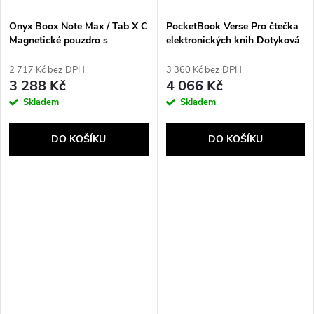
Onyx Boox Note Max / Tab X C
PocketBook Verse Pro čtečka
Magnetické pouzdro s
elektronických knih Dotyková
klávesnicí hnědé
obrazovka 16 GB Wi-Fi Černá,
Modrá
2 717 Kč bez DPH
3 360 Kč bez DPH
3 288 Kč
4 066 Kč
Skladem
Skladem
DO KOŠÍKU
DO KOŠÍKU