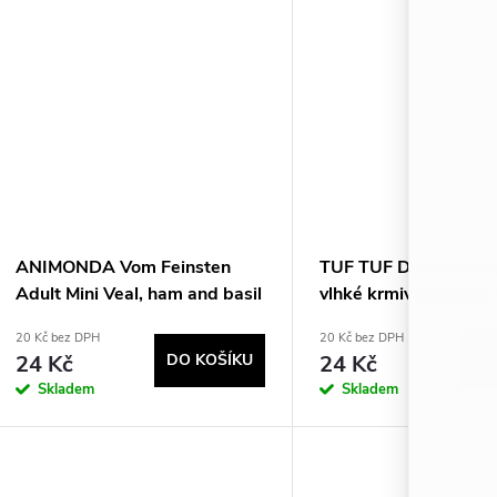
ANIMONDA Vom Feinsten
TUF TUF Duck with a
Adult Mini Veal, ham and basil
vlhké krmivo pro psy
- mokré krmivo pro psy -
20 Kč bez DPH
20 Kč bez DPH
100g
24 Kč
DO KOŠÍKU
24 Kč
DO
Skladem
Skladem