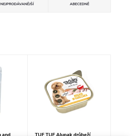
NEJPRODÁVANĚJŠÍ
ABECEDNĚ
n and
TUF TUF Alupak drůbeží