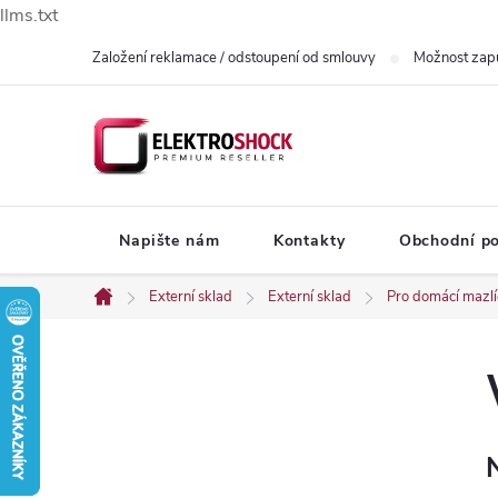
llms.txt
Přejít
Založení reklamace / odstoupení od smlouvy
Možnost zap
na
obsah
Napište nám
Kontakty
Obchodní p
Externí sklad
Externí sklad
Pro domácí mazl
Domů
P
o