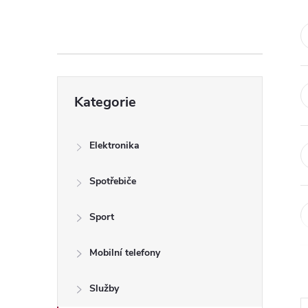
s
t
r
Přeskočit
a
Kategorie
kategorie
n
Elektronika
n
Spotřebiče
í
Sport
p
Mobilní telefony
a
Služby