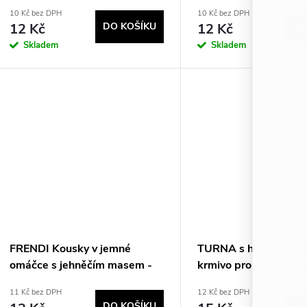
psa - 100g
- 300g
10 Kč bez DPH
10 Kč bez DPH
12 Kč
DO KOŠÍKU
12 Kč
DO
Skladem
Skladem
FRENDI Kousky v jemné
TURNA s hovězím – v
omáčce s jehněčím masem -
krmivo pro psa – 100
Mokré krmivo pro psy - 100 g
11 Kč bez DPH
12 Kč bez DPH
DO KOŠÍKU
DO