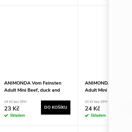
ANIMONDA Vom Feinsten
ANIMONDA Vom Fein
Adult Mini Beef, duck and
Adult Mini Chicken, 
oregano - mokré krmivo pro
parsley - mokré krmi
19 Kč bez DPH
20 Kč bez DPH
psy - 100g
psy - 100g
23 Kč
DO KOŠÍKU
24 Kč
DO
Skladem
Skladem