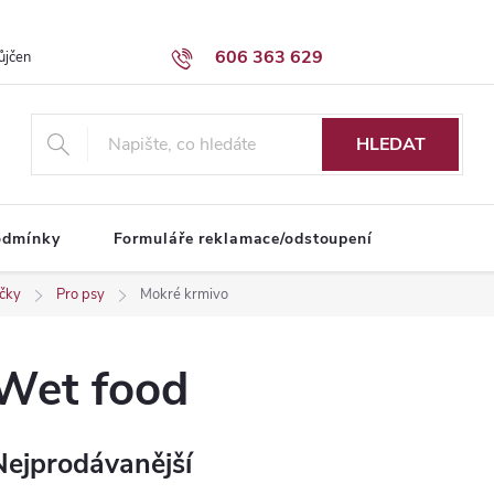
606 363 629
ůjčení dodávky
Obchodní podmínky
HLEDAT
odmínky
Formuláře reklamace/odstoupení
íčky
Pro psy
Mokré krmivo
Wet food
Nejprodávanější