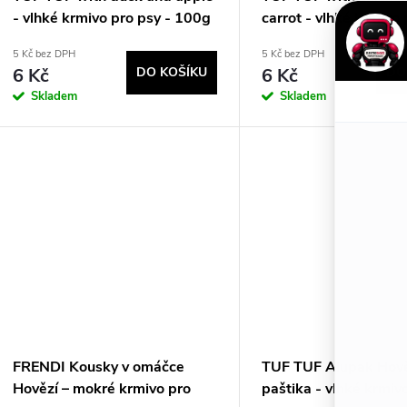
p
d
- vlhké krmivo pro psy - 100g
carrot - vlhké krmivo 
r
100g
u
5 Kč bez DPH
5 Kč bez DPH
6 Kč
DO KOŠÍKU
6 Kč
DO
o
k
Skladem
Skladem
d
t
u
ů
k
t
ů
FRENDI Kousky v omáčce
TUF TUF Alupak Hov
Hovězí – mokré krmivo pro
paštika - vlhké krmiv