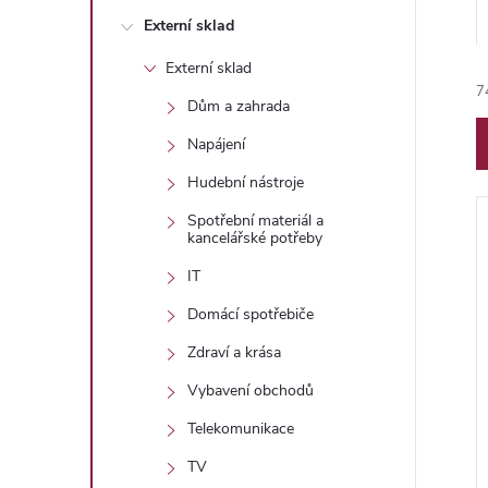
n
Externí sklad
e
Externí sklad
7
l
Dům a zahrada
Napájení
Hudební nástroje
Spotřební materiál a
kancelářské potřeby
í
IT
Domácí spotřebiče
Zdraví a krása
i
Vybavení obchodů
Telekomunikace
TV