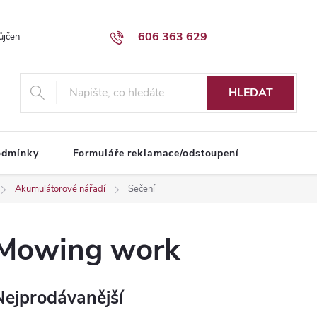
606 363 629
ůjčení dodávky
Obchodní podmínky
HLEDAT
odmínky
Formuláře reklamace/odstoupení
Akumulátorové nářadí
Sečení
Mowing work
Nejprodávanější