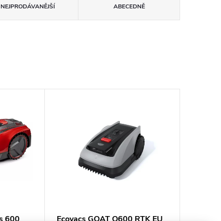
NEJPRODÁVANĚJŠÍ
ABECEDNĚ
us 600
Ecovacs GOAT O600 RTK EU