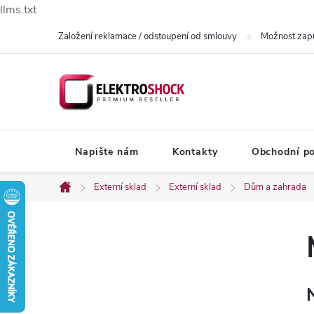
llms.txt
Přejít
Založení reklamace / odstoupení od smlouvy
Možnost zap
na
obsah
Napište nám
Kontakty
Obchodní p
Externí sklad
Externí sklad
Dům a zahrada
Domů
P
o