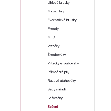
í
Úhlové brusky
Mazací lisy
r
Excentrické brusky
Proudy
MFD
Vrtačky
Šroubováky
Vrtačky-šroubováky
Přímočaré pily
Rázové utahováky
i
Sady nářadí
Sešívačky
Sečení