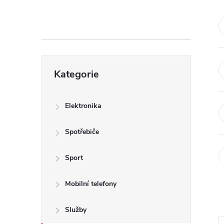
s
t
r
Přeskočit
a
Kategorie
kategorie
n
Elektronika
n
Spotřebiče
í
Sport
p
Mobilní telefony
a
Služby