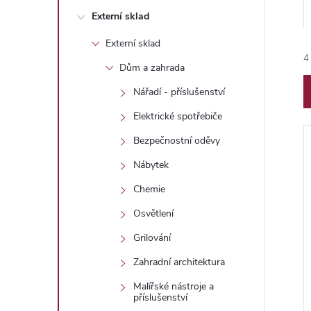
n
Externí sklad
e
Externí sklad
4
l
Dům a zahrada
Nářadí - příslušenství
Elektrické spotřebiče
Bezpečnostní oděvy
Nábytek
í
Chemie
Osvětlení
i
Grilování
Zahradní architektura
Malířské nástroje a
příslušenství