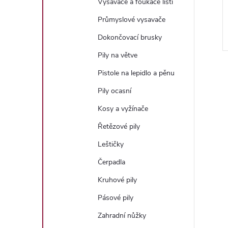
Vysavače a foukače listí
Průmyslové vysavače
Dokončovací brusky
Pily na větve
Pistole na lepidlo a pěnu
Pily ocasní
Kosy a vyžínače
l
Řetězové pily
Leštičky
Čerpadla
Kruhové pily
Pásové pily
Zahradní nůžky