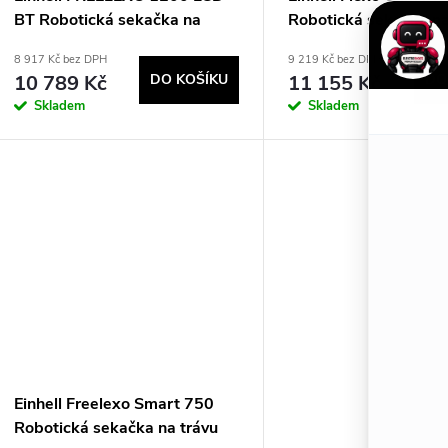
p
d
BT Robotická sekačka na
Robotická sekačka na
r
trávu Baterie Červená
Baterie Černá, Červe
u
8 917 Kč bez DPH
9 219 Kč bez DPH
Stříbrná
10 789 Kč
DO KOŠÍKU
11 155 Kč
DO
o
k
Skladem
Skladem
d
t
u
ů
k
t
ů
Einhell Freelexo Smart 750
Robotická sekačka na trávu