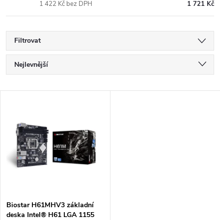
1 422 Kč bez DPH
1 721 Kč
Filtrovat
Ř
Nejlevnější
a
Nejdražší
V
Nejprodávanější
z
ý
Abecedně
e
p
n
i
í
s
p
Biostar H61MHV3 základní
deska Intel® H61 LGA 1155