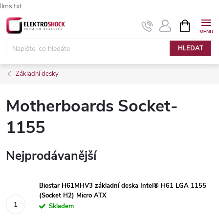
llms.txt
Přejít
NÁKUPNÍ
Elektroshock.cz - Chat
KOŠÍK
na
obsah
HLEDAT
Základní desky
Motherboards Socket-
1155
Nejprodávanější
Biostar H61MHV3 základní deska Intel® H61 LGA 1155
(Socket H2) Micro ATX
Skladem