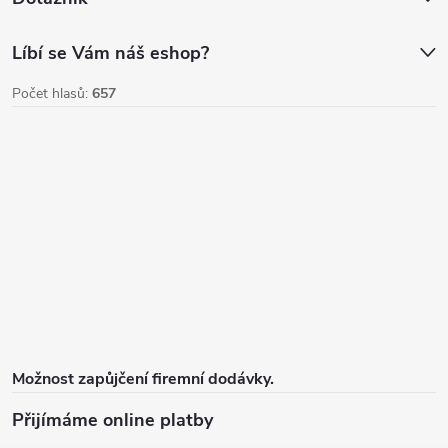
s
u
Líbí se Vám náš eshop?
Počet hlasů:
657
Možnost zapůjčení firemní dodávky.
Přijímáme online platby