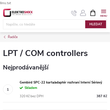
llms.txt
Přejít
NÁKUPNÍ
Elektroshock.cz - Chat
KOŠÍK
na
obsah
HLEDAT
Řadiče
LPT / COM controllers
Nejprodávanější
Gembird SPC-22 karta/adaptér rozhraní Interní Sériový
Skladem
320 Kč bez DPH
387 Kč