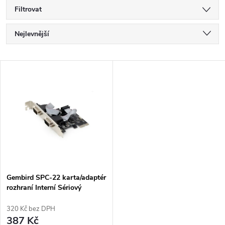
Filtrovat
Ř
Nejlevnější
a
Nejdražší
V
Nejprodávanější
z
ý
Abecedně
e
p
n
i
í
s
p
Gembird SPC-22 karta/adaptér
rozhraní Interní Sériový
p
r
320 Kč bez DPH
r
387 Kč