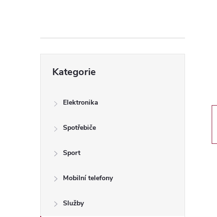
s
t
r
Přeskočit
a
Kategorie
kategorie
n
Elektronika
n
Spotřebiče
í
Sport
p
Mobilní telefony
a
Služby