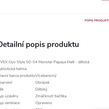
POPIS PRODUKT
Detailní popis produktu
VEX Oyo Style 50-54 Monster Papaya Matt - dětská
yklistická helma
lavní barva produktu
Vícebarevný
barvení
Obrázek
ěk
Dětský
yp uzávěru
Zmáčknutí tlačítka
yp ventilace
Opraveno