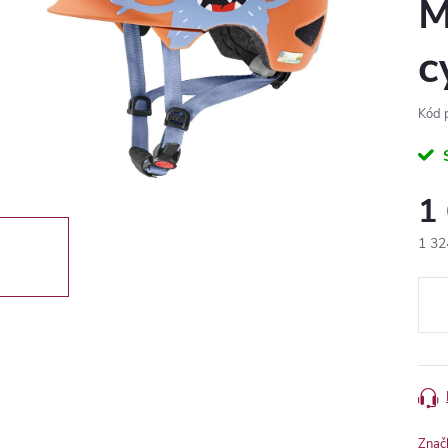
M
c
Kód 
1
1 32
Měr
cena
Znač