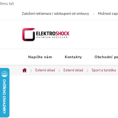
llms.txt
Přejít
Založení reklamace / odstoupení od smlouvy
Možnost zap
na
obsah
Napište nám
Kontakty
Obchodní p
Externí sklad
Externí sklad
Sport a turistika
Domů
P
o