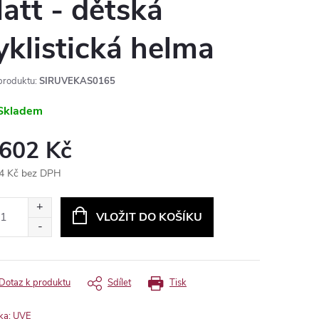
att - dětská
yklistická helma
produktu:
SIRUVEKAS0165
Skladem
 602 Kč
4 Kč bez DPH
ná
:
VLOŽIT DO KOŠÍKU
Dotaz k produktu
Sdílet
Tisk
ka:
UVE