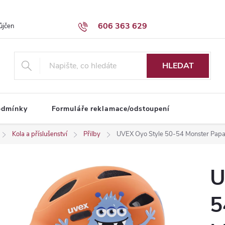
606 363 629
ůjčení dodávky
Obchodní podmínky
HLEDAT
odmínky
Formuláře reklamace/odstoupení
Kola a příslušenství
Přilby
UVEX Oyo Style 50-54 Monster Papaya
U
5