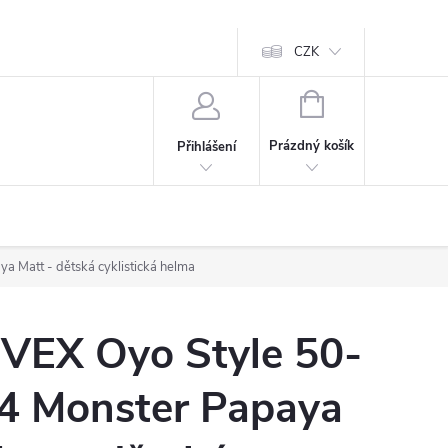
CZK
NÁKUPNÍ
KOŠÍK
Prázdný košík
Přihlášení
 Matt - dětská cyklistická helma
VEX Oyo Style 50-
4 Monster Papaya