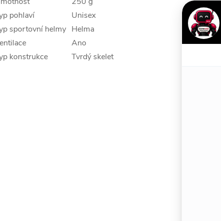
motnost
250 g
yp pohlaví
Unisex
yp sportovní helmy
Helma
entilace
Ano
yp konstrukce
Tvrdý skelet