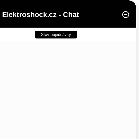
Typ uzávěru
:
Zmáčknutí tlačítka
Elektroshock.cz - Chat
Typ ventilace
:
Opraveno
Stav objednávky
Hmotnost
:
250 g
Typ pohlaví
:
Unisex
VŠECHNY PARAMETRY
Produkt naleznete v této kategorii
Helmets