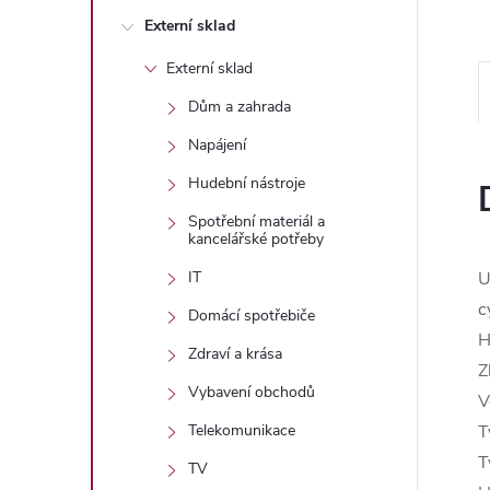
n
Externí sklad
e
Externí sklad
l
Dům a zahrada
Napájení
Hudební nástroje
Spotřební materiál a
kancelářské potřeby
U
IT
c
Domácí spotřebiče
H
Zdraví a krása
Z
Vybavení obchodů
V
T
Telekomunikace
T
TV