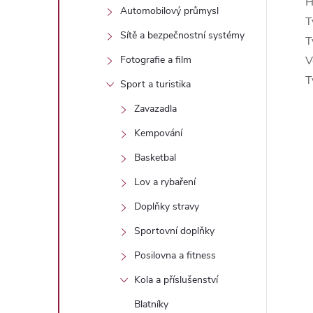
H
Automobilový průmysl
T
Sítě a bezpečnostní systémy
T
V
Fotografie a film
T
Sport a turistika
Zavazadla
Kempování
Basketbal
Lov a rybaření
Doplňky stravy
Sportovní doplňky
Posilovna a fitness
Kola a příslušenství
Blatníky