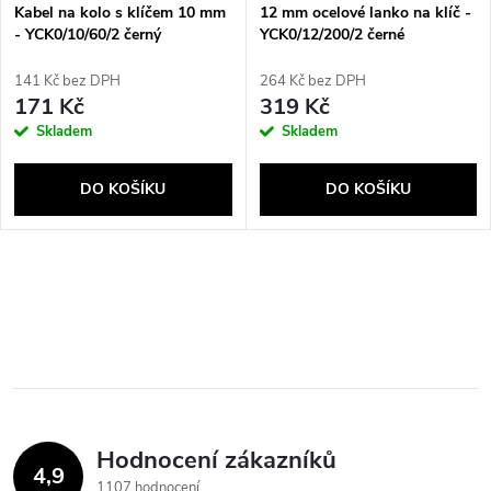
s
p
Kabel na kolo s klíčem 10 mm
12 mm ocelové lanko na klíč -
- YCK0/10/60/2 černý
YCK0/12/200/2 černé
p
r
141 Kč bez DPH
264 Kč bez DPH
r
171 Kč
319 Kč
o
Skladem
Skladem
o
d
DO KOŠÍKU
DO KOŠÍKU
d
u
u
O
k
k
v
t
t
l
ů
á
ů
Hodnocení zákazníků
d
4,9
1107 hodnocení