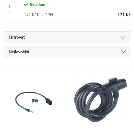
Skladem
141 Kč bez DPH
171 Kč
Filtrovat
Ř
Nejlevnější
a
Nejdražší
V
Nejprodávanější
z
ý
Abecedně
e
p
n
i
í