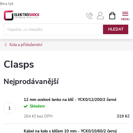
llms.txt
Přejít
NÁKUPNÍ
Elektroshock.cz - Chat
KOŠÍK
na
obsah
HLEDAT
Kola a příslušenství
Clasps
Nejprodávanější
12 mm ocelové lanko na klíč - YCK0/12/200/2 černé
Skladem
264 Kč bez DPH
319 Kč
Kabel na kolo s klíčem 10 mm - YCK0/10/60/2 černý