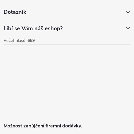
i
Dotazník
s
u
Líbí se Vám náš eshop?
Počet hlasů:
659
Možnost zapůjčení firemní dodávky.