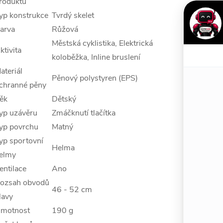
roduktu
yp konstrukce
Tvrdý skelet
arva
Růžová
Městská cyklistika, Elektrická
ktivita
koloběžka, Inline bruslení
ateriál
Pěnový polystyren (EPS)
chranné pěny
ěk
Dětský
yp uzávěru
Zmáčknutí tlačítka
yp povrchu
Matný
yp sportovní
Helma
elmy
entilace
Ano
ozsah obvodů
46 - 52 cm
lavy
motnost
190 g