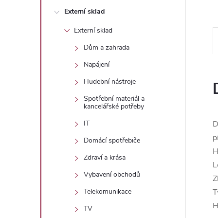
n
Externí sklad
e
Externí sklad
l
Dům a zahrada
Napájení
Hudební nástroje
Spotřební materiál a
kancelářské potřeby
D
IT
p
Domácí spotřebiče
H
Zdraví a krása
L
Vybavení obchodů
Z
T
Telekomunikace
H
TV