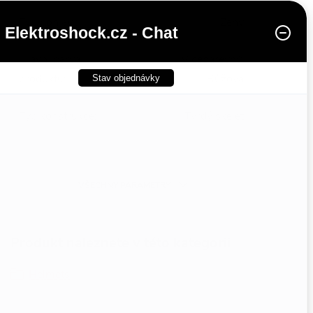
Typ pohlaví
:
Ženy
Elektroshock.cz - Chat
Hlavní barva
Vícebarevný,
produktu
:
Růžová
Stav objednávky
Typ konstrukce
:
Tvrdý skelet
Barva
:
Růžová
VŠECHNY PARAMETRY
Produkt naleznete v této kategorii
Helmets