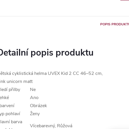
POPIS PRODUKT
Detailní popis produktu
ětská cyklistická helma UVEX Kid 2 CC 46–52 cm,
ink unicorn matt
ledí přilby
Ne
ehké
Ano
barvení
Obrázek
yp pohlaví
Ženy
lavní barva
Vícebarevný, Růžová