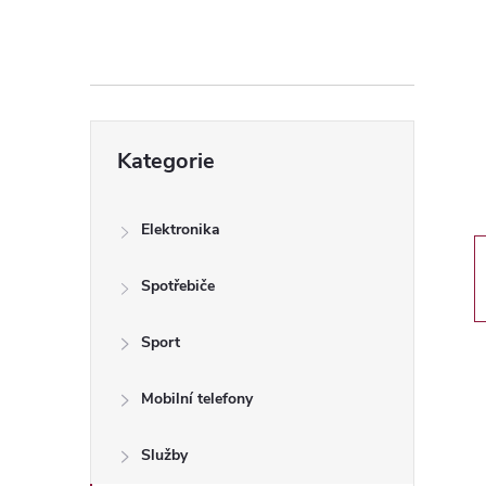
s
t
r
Přeskočit
a
Kategorie
kategorie
n
Elektronika
n
Spotřebiče
í
Sport
p
Mobilní telefony
a
Služby