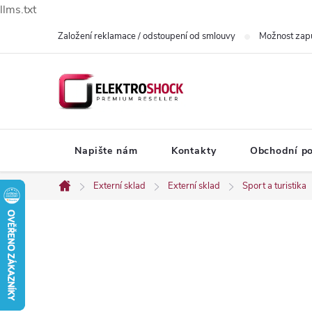
llms.txt
Přejít
Založení reklamace / odstoupení od smlouvy
Možnost zap
na
obsah
Napište nám
Kontakty
Obchodní p
Externí sklad
Externí sklad
Sport a turistika
Domů
P
o