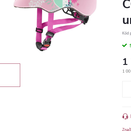
C
u
Kód 
1
1 00
Měr
cena
Znač