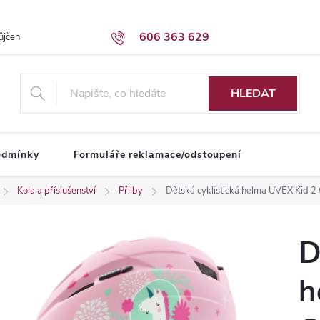
606 363 629
ůjčení dodávky
Obchodní podmínky
HLEDAT
odmínky
Formuláře reklamace/odstoupení
Kola a příslušenství
Přilby
Dětská cyklistická helma UVEX Kid 2
D
h