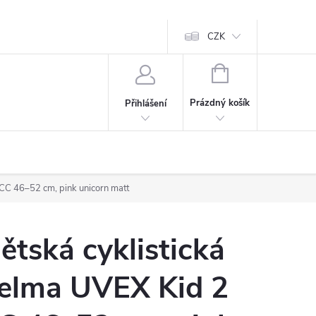
CZK
NÁKUPNÍ
KOŠÍK
Prázdný košík
Přihlášení
 CC 46–52 cm, pink unicorn matt
ětská cyklistická
elma UVEX Kid 2