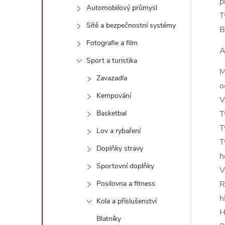
p
Automobilový průmysl
T
Sítě a bezpečnostní systémy
B
Fotografie a film
A
Sport a turistika
M
Zavazadla
o
Kempování
V
T
Basketbal
T
Lov a rybaření
T
Doplňky stravy
h
Sportovní doplňky
V
R
Posilovna a fitness
h
Kola a příslušenství
H
Blatníky