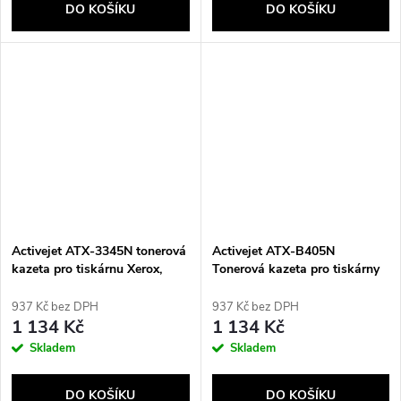
DO KOŠÍKU
DO KOŠÍKU
Activejet ATX-3345N tonerová
Activejet ATX-B405N
kazeta pro tiskárnu Xerox,
Tonerová kazeta pro tiskárny
náhradní XEROX 106R03773;
Xerox; Náhrada za Xerox
Supreme; 3000 stran; černá
106R03585; Supreme; 24600
937 Kč bez DPH
937 Kč bez DPH
barva
stran; černá
1 134 Kč
1 134 Kč
Skladem
Skladem
DO KOŠÍKU
DO KOŠÍKU