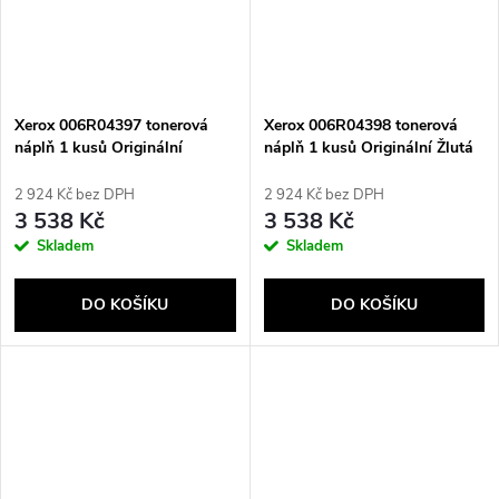
Xerox 006R04397 tonerová
Xerox 006R04398 tonerová
náplň 1 kusů Originální
náplň 1 kusů Originální Žlutá
Purpurová
2 924 Kč bez DPH
2 924 Kč bez DPH
3 538 Kč
3 538 Kč
Skladem
Skladem
DO KOŠÍKU
DO KOŠÍKU