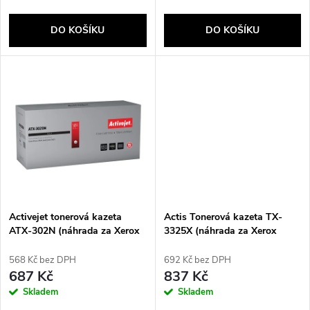
o
d
DO KOŠÍKU
DO KOŠÍKU
d
u
u
k
k
t
t
ů
ů
Activejet tonerová kazeta
Actis Tonerová kazeta TX-
ATX-302N (náhrada za Xerox
3325X (náhrada za Xerox
106R02773; Supreme; 1500
106R02312; 11000 stran;
stran; černá)
černá)
568 Kč bez DPH
692 Kč bez DPH
687 Kč
837 Kč
Skladem
Skladem