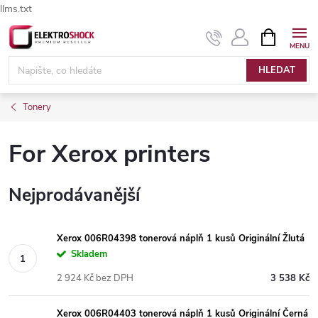
llms.txt
Přejít
NÁKUPNÍ
Elektroshock.cz - Chat
KOŠÍK
na
obsah
HLEDAT
Tonery
For Xerox printers
Nejprodávanější
Xerox 006R04398 tonerová náplň 1 kusů Originální Žlutá
Skladem
2 924 Kč bez DPH
3 538 Kč
Xerox 006R04403 tonerová náplň 1 kusů Originální Černá