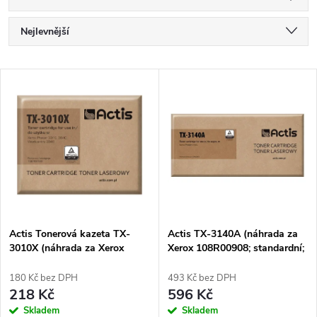
Ř
Nejlevnější
a
Nejdražší
V
Nejprodávanější
z
ý
Abecedně
e
p
n
i
í
s
p
Actis Tonerová kazeta TX-
Actis TX-3140A (náhrada za
3010X (náhrada za Xerox
Xerox 108R00908; standardní;
p
106R02182; 2300 stran; černá)
1500 stran; černá)
r
180 Kč bez DPH
493 Kč bez DPH
r
218 Kč
596 Kč
o
Skladem
Skladem