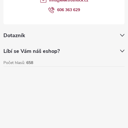
info
@
elektroshock.cz
ý
í
606 363 629
p
i
Dotazník
s
u
Líbí se Vám náš eshop?
Počet hlasů:
658