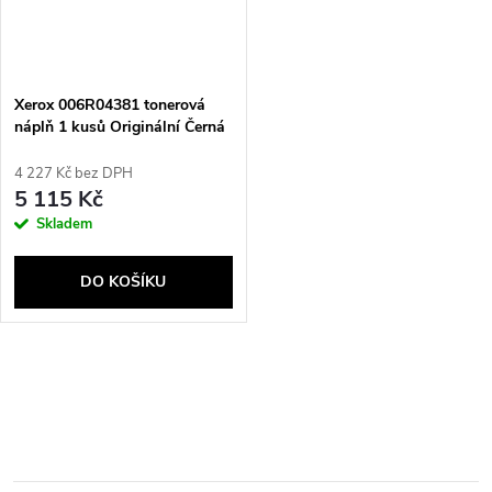
Xerox 006R04381 tonerová
náplň 1 kusů Originální Černá
4 227 Kč bez DPH
5 115 Kč
Skladem
DO KOŠÍKU
O
v
l