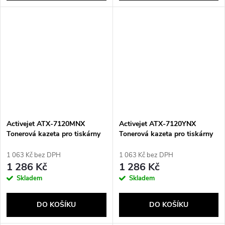
Activejet ATX-7120MNX
Activejet ATX-7120YNX
Tonerová kazeta pro tiskárny
Tonerová kazeta pro tiskárny
Xerox; Náhrada za Xerox
Xerox; Náhrada za Xerox
WC7120M; Supreme; 15000
WC7120Y; Supreme; 15000
1 063 Kč bez DPH
1 063 Kč bez DPH
stran; magenta
stran; žlutá
1 286 Kč
1 286 Kč
Skladem
Skladem
DO KOŠÍKU
DO KOŠÍKU