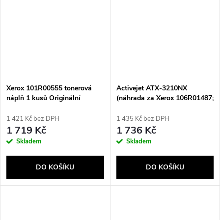
Xerox 101R00555 tonerová
Activejet ATX-3210NX
náplň 1 kusů Originální
(náhrada za Xerox 106R01487;
Supreme; 4100 stran; černá)
1 421 Kč bez DPH
1 435 Kč bez DPH
1 719 Kč
1 736 Kč
Skladem
Skladem
DO KOŠÍKU
DO KOŠÍKU