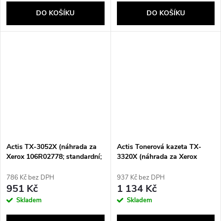
DO KOŠÍKU
DO KOŠÍKU
Actis TX-3052X (náhrada za
Actis Tonerová kazeta TX-
Xerox 106R02778; standardní;
3320X (náhrada za Xerox
3000 stran; černá)
106R02306; 11000 stran;
černá)
786 Kč bez DPH
937 Kč bez DPH
951 Kč
1 134 Kč
Skladem
Skladem