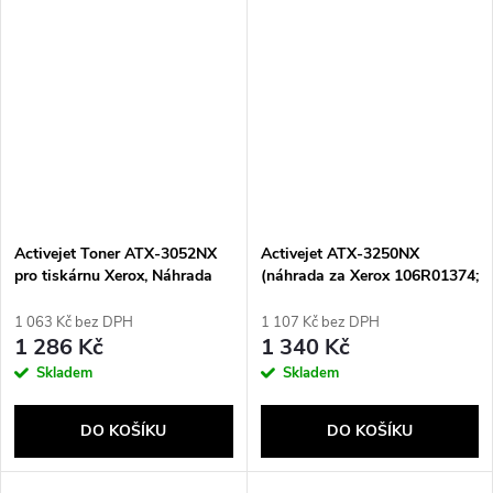
Activejet Toner ATX-3052NX
Activejet ATX-3250NX
pro tiskárnu Xerox, Náhrada
(náhrada za Xerox 106R01374;
za Xerox 106R02778;
Supreme; 5000 stran; černá)
Standardní; 3000 stran; černý
1 063 Kč bez DPH
1 107 Kč bez DPH
1 286 Kč
1 340 Kč
Skladem
Skladem
DO KOŠÍKU
DO KOŠÍKU