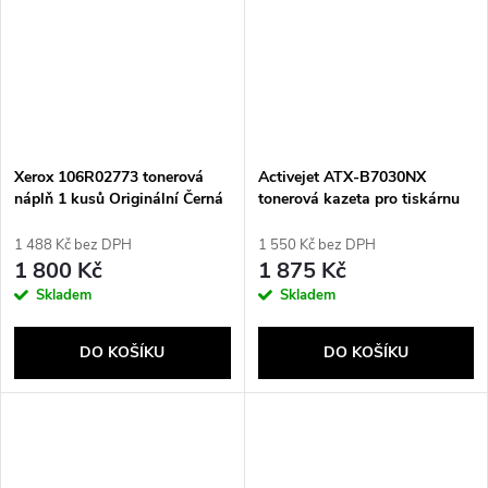
Xerox 106R02773 tonerová
Activejet ATX-B7030NX
náplň 1 kusů Originální Černá
tonerová kazeta pro tiskárnu
Xerox, náhradní XEROX
106R03396; Supreme; 30000
1 488 Kč bez DPH
1 550 Kč bez DPH
stran; černá barva
1 800 Kč
1 875 Kč
Skladem
Skladem
DO KOŠÍKU
DO KOŠÍKU