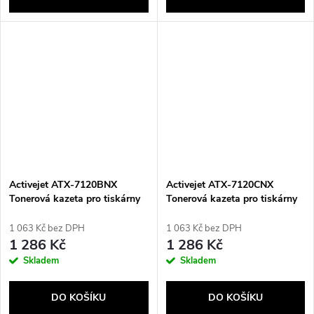
Activejet ATX-7120BNX
Activejet ATX-7120CNX
Tonerová kazeta pro tiskárny
Tonerová kazeta pro tiskárny
Xerox; Náhrada za Xerox
Xerox; Náhrada za Xerox
WC7120K; Supreme; 22000
WC7120C; Supreme; 15000
1 063 Kč bez DPH
1 063 Kč bez DPH
stran; černá
stran; azurová
1 286 Kč
1 286 Kč
Skladem
Skladem
DO KOŠÍKU
DO KOŠÍKU