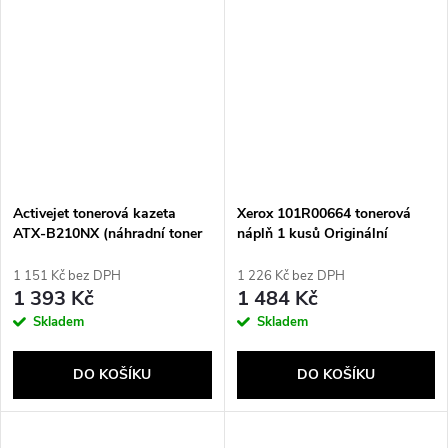
Activejet tonerová kazeta
Xerox 101R00664 tonerová
ATX-B210NX (náhradní toner
náplň 1 kusů Originální
pro Xerox 106R04347;
Supreme; 3000 stran; černá)
1 151 Kč bez DPH
1 226 Kč bez DPH
1 393 Kč
1 484 Kč
Skladem
Skladem
DO KOŠÍKU
DO KOŠÍKU