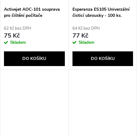
Activejet AOC-101 souprava
Esperanza ES105 Univerzální
pro čištění počítače
čisticí ubrousky - 100 ks.
LCD/LED/Plasma,
LCD/TFT/Plazma, Mobilní
62 Kč bez DPH
64 Kč bez DPH
telefon/smartphone,
75 Kč
77 Kč
Zástěny/plasty Pěna na čištění
Skladem
Skladem
zařízení 400 ml
DO KOŠÍKU
DO KOŠÍKU