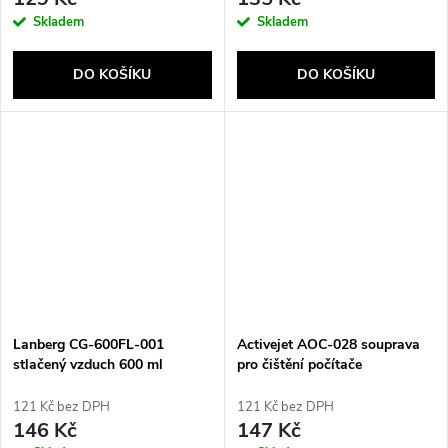
Skladem
Skladem
DO KOŠÍKU
DO KOŠÍKU
Send
Lanberg CG-600FL-001
Activejet AOC-028 souprava
stlačený vzduch 600 ml
pro čištění počítače
LCD/LED/Plasma,
LCD/TFT/Plazma Sprej na
121 Kč bez DPH
121 Kč bez DPH
čištění zařízení 500 ml
146 Kč
147 Kč