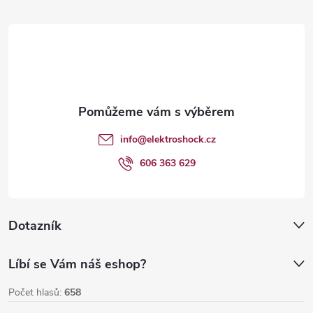
r
á
v
p
k
y
a
v
t
info
@
elektroshock.cz
ý
í
606 363 629
p
i
Dotazník
s
u
Líbí se Vám náš eshop?
Počet hlasů:
658