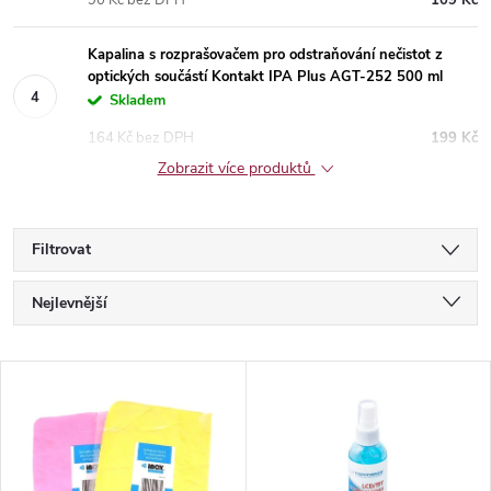
90 Kč bez DPH
109 Kč
Kapalina s rozprašovačem pro odstraňování nečistot z
optických součástí Kontakt IPA Plus AGT-252 500 ml
Skladem
164 Kč bez DPH
199 Kč
Zobrazit více produktů
Filtrovat
Ř
Nejlevnější
a
Nejdražší
V
Nejprodávanější
z
ý
Abecedně
e