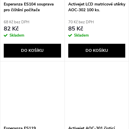
Esperanza ES104 souprava
Activejet LCD matricové utěrky
pro čištění počítače
AOC-302 100 ks.
Zástěny/plasty Pěna na čištění
zařízení 400 ml
68 Kč bez DPH
70 Kč bez DPH
82 Kč
85 Kč
Skladem
Skladem
DO KOŠÍKU
DO KOŠÍKU
Esperanza ES119
Activejet AOC-301 čisticí