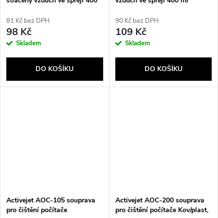
stlačený vzduch ve spreji 400
vzduch ve spreji 400 ml
ml
81 Kč bez DPH
90 Kč bez DPH
98 Kč
109 Kč
Skladem
Skladem
DO KOŠÍKU
DO KOŠÍKU
Activejet AOC-105 souprava
Activejet AOC-200 souprava
pro čištění počítače
pro čištění počítače Kov/plast,