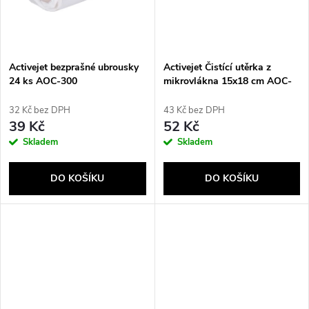
t
ů
ů
Activejet bezprašné ubrousky
Activejet Čistící utěrka z
24 ks AOC-300
mikrovlákna 15x18 cm AOC-
500
32 Kč bez DPH
43 Kč bez DPH
39 Kč
52 Kč
Skladem
Skladem
DO KOŠÍKU
DO KOŠÍKU