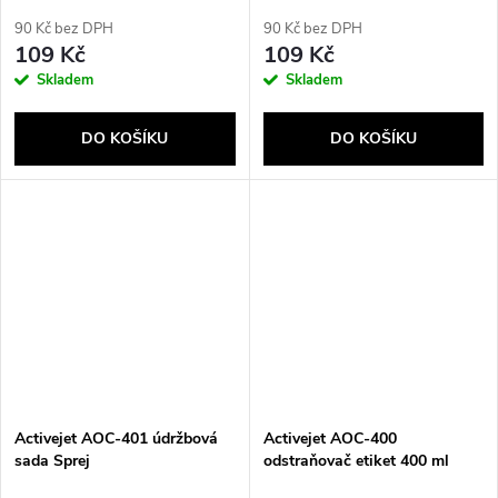
LCD/LED/Plasma,
Mobilní telefon/smartphone,
LCD/TFT/Plazma,
PC, Tiskárnový, Skener Čištění
90 Kč bez DPH
90 Kč bez DPH
Zástěny/plasty Pěna na čištění
zařízení tlakem vzduchu 400
109 Kč
109 Kč
zařízení 400 ml
ml
Skladem
Skladem
DO KOŠÍKU
DO KOŠÍKU
Activejet AOC-401 údržbová
Activejet AOC-400
sada Sprej
odstraňovač etiket 400 ml