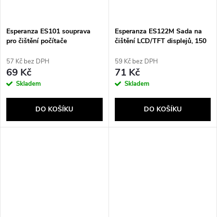
Esperanza ES101 souprava
Esperanza ES122M Sada na
pro čištění počítače
čištění LCD/TFT displejů, 150
LCD/TFT/Plazma Pěna na
ml
čištění zařízení 100 ml
57 Kč bez DPH
59 Kč bez DPH
69 Kč
71 Kč
Skladem
Skladem
DO KOŠÍKU
DO KOŠÍKU