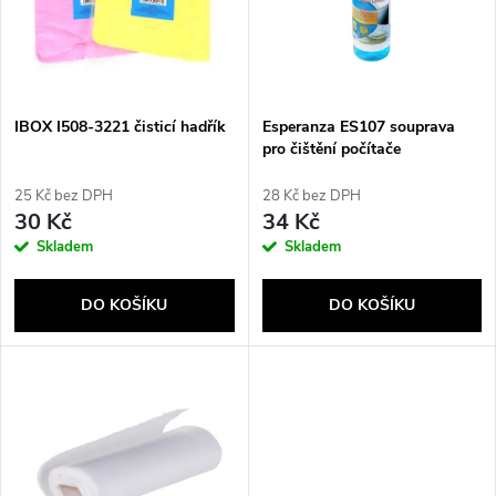
p
n
i
í
s
p
IBOX I508-3221 čisticí hadřík
Esperanza ES107 souprava
pro čištění počítače
p
LCD/TFT/Plazma 100 ml
r
25 Kč bez DPH
28 Kč bez DPH
r
30 Kč
34 Kč
o
Skladem
Skladem
o
d
DO KOŠÍKU
DO KOŠÍKU
d
u
u
k
k
t