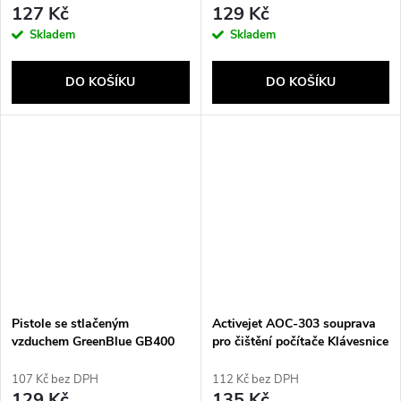
127 Kč
129 Kč
Skladem
Skladem
DO KOŠÍKU
DO KOŠÍKU
Pistole se stlačeným
Activejet AOC-303 souprava
vzduchem GreenBlue GB400
pro čištění počítače Klávesnice
400 ml
Sada na čištění zařízení
107 Kč bez DPH
112 Kč bez DPH
129 Kč
135 Kč