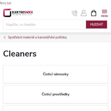
llms.txt
Přejít
NÁKUPNÍ
Elektroshock.cz - Chat
KOŠÍK
na
obsah
HLEDAT
Spotřební materiál a kancelářské potřeby
Cleaners
Čisticí ubrousky
Čisticí prostředky