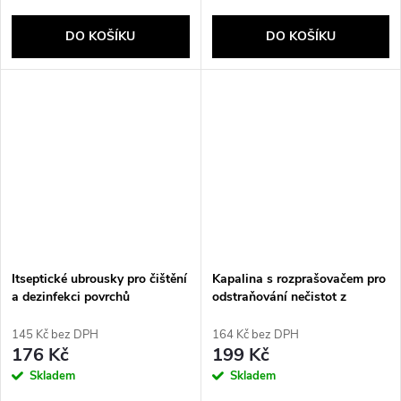
DO KOŠÍKU
DO KOŠÍKU
Itseptické ubrousky pro čištění
Kapalina s rozprašovačem pro
a dezinfekci povrchů
odstraňování nečistot z
optických součástí Kontakt
IPA Plus AGT-252 500 ml
145 Kč bez DPH
164 Kč bez DPH
176 Kč
199 Kč
Skladem
Skladem