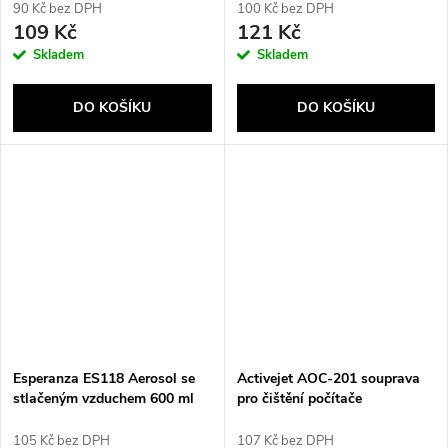
90 Kč bez DPH
100 Kč bez DPH
109 Kč
121 Kč
Skladem
Skladem
DO KOŠÍKU
DO KOŠÍKU
Esperanza ES118 Aerosol se
Activejet AOC-201 souprava
stlačeným vzduchem 600 ml
pro čištění počítače
CD's/DVD's Čištění zařízení
tlakem vzduchu 600 ml
105 Kč bez DPH
107 Kč bez DPH