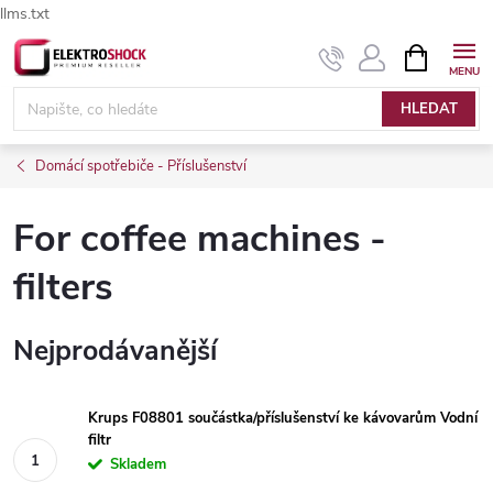
llms.txt
Přejít
NÁKUPNÍ
Elektroshock.cz - Chat
KOŠÍK
na
obsah
HLEDAT
Domácí spotřebiče - Příslušenství
For coffee machines -
filters
Nejprodávanější
Krups F08801 součástka/příslušenství ke kávovarům Vodní
filtr
Skladem