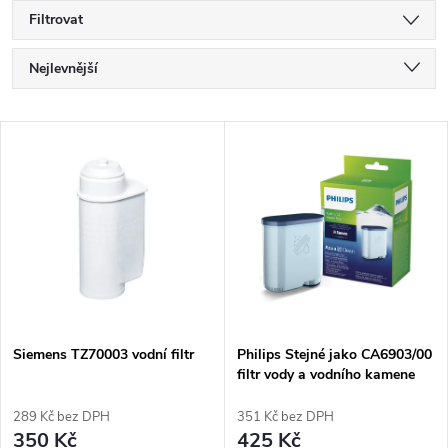
Filtrovat
Ř
Nejlevnější
a
Nejdražší
V
Nejprodávanější
z
ý
Abecedně
e
p
n
i
í
s
p
Siemens TZ70003 vodní filtr
Philips Stejné jako CA6903/00
filtr vody a vodního kamene
p
r
289 Kč bez DPH
351 Kč bez DPH
r
350 Kč
425 Kč