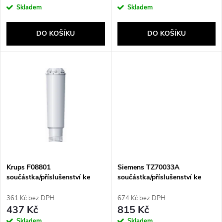
o
Skladem
Skladem
o
d
DO KOŠÍKU
DO KOŠÍKU
d
u
u
k
k
t
t
ů
ů
Krups F08801
Siemens TZ70033A
součástka/příslušenství ke
součástka/příslušenství ke
kávovarům Vodní filtr
kávovarům Vodní filtr
361 Kč bez DPH
674 Kč bez DPH
437 Kč
815 Kč
Skladem
Skladem