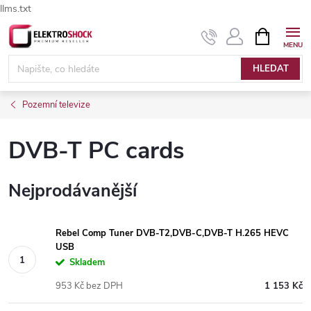
llms.txt
Přejít
NÁKUPNÍ
Elektroshock.cz - Chat
KOŠÍK
na
obsah
HLEDAT
Pozemní televize
DVB-T PC cards
Nejprodávanější
Rebel Comp Tuner DVB-T2,DVB-C,DVB-T H.265 HEVC
USB
Skladem
953 Kč bez DPH
1 153 Kč