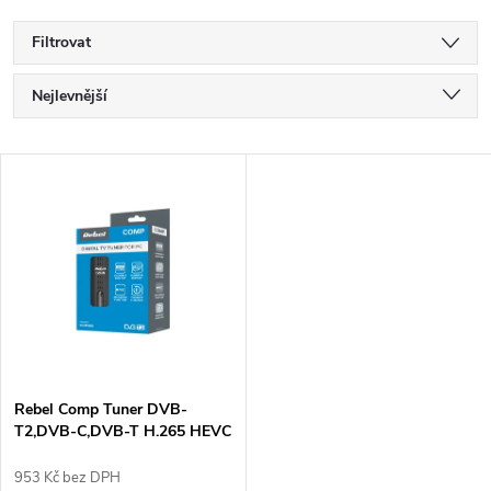
Filtrovat
Ř
Nejlevnější
a
Nejdražší
V
Nejprodávanější
z
ý
Abecedně
e
p
n
i
í
s
p
Rebel Comp Tuner DVB-
T2,DVB-C,DVB-T H.265 HEVC
p
USB
r
953 Kč bez DPH