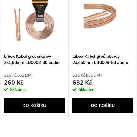
z
ý
Abecedně
e
p
n
i
í
s
p
Libox Kabel głośnikowy
Libox Kabel głośnikowy
2x1,50mm LB0008-30 audio
2x2,50mm LB0009-50 audio
p
kabel 30 m Průhledná
kabel 50 m Průhledná
r
215 Kč bez DPH
522 Kč bez DPH
r
260 Kč
632 Kč
o
Skladem
Skladem
o
d
DO KOŠÍKU
DO KOŠÍKU
d
u
u
O