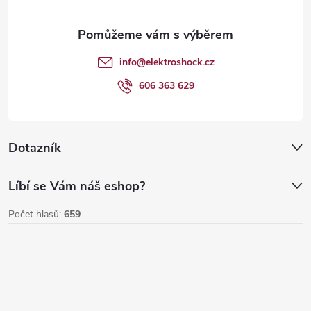
y
a
v
t
Send
info
@
elektroshock.cz
ý
í
606 363 629
p
i
Dotazník
s
u
Líbí se Vám náš eshop?
Počet hlasů:
659