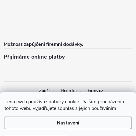
Možnost zapůjčení firemní dodávky.
Přijímáme online platby
Zboží.cz
Heureka.cz
Firmy.cz
Tento web používá soubory cookie. Dalším procházením
tohoto webu vyjadřujete souhlas s jejich používáním.
Copyright 2026
elektroshock.cz
. Všechna práva vyhrazena.
Upravit
nastavení cookies
Nastavení
Vytvořil Shoptet Premium