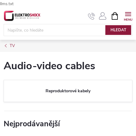
llms.txt
Přejít
NÁKUPNÍ
Elektroshock.cz - Chat
KOŠÍK
na
obsah
HLEDAT
TV
Audio-video cables
Reproduktorové kabely
Nejprodávanější