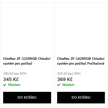
Chieftec ZF-1225RGB Chladicí
Chieftec ZF-1425RGB Chladicí
systém pro počítač
systém pro počítač Počítačová
Vícebarevný 1 kusů
skříň Ventilátor 14 cm
Vícebarevný 1 kusů
285 Kč bez DPH
305 Kč bez DPH
345 Kč
369 Kč
Skladem
Skladem
DO KOŠÍKU
DO KOŠÍKU