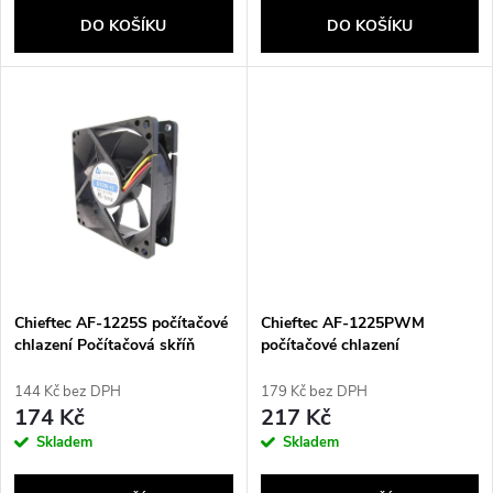
o
d
DO KOŠÍKU
DO KOŠÍKU
d
u
u
k
k
t
t
ů
ů
Chieftec AF-1225S počítačové
Chieftec AF-1225PWM
chlazení Počítačová skříň
počítačové chlazení
Černá
Počítačová skříň Černá
144 Kč bez DPH
179 Kč bez DPH
174 Kč
217 Kč
Skladem
Skladem