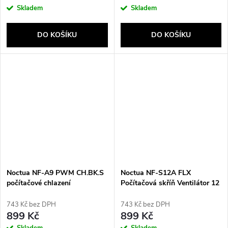
Skladem
Skladem
DO KOŠÍKU
DO KOŠÍKU
Noctua NF-A9 PWM CH.BK.S
Noctua NF-S12A FLX
počítačové chlazení
Počítačová skříň Ventilátor 12
Počítačová skříň Ventilátor 9,2
cm Béžová, Hnědá
cm Černá
743 Kč bez DPH
743 Kč bez DPH
899 Kč
899 Kč
Skladem
Skladem