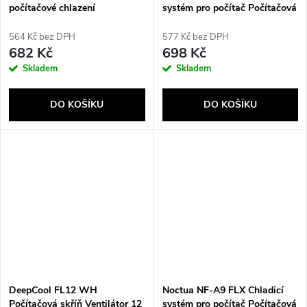
počítačové chlazení
systém pro počítač Počítačová
Počítačová skříň Ventilátor 8
skříň Ventilátor 8 cm Béžová,
cm Béžová, Hnědá 1 kusů
Hnědá
564 Kč bez DPH
577 Kč bez DPH
682 Kč
698 Kč
Skladem
Skladem
DO KOŠÍKU
DO KOŠÍKU
DeepCool FL12 WH
Noctua NF-A9 FLX Chladicí
Počítačová skříň Ventilátor 12
systém pro počítač Počítačová