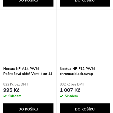
DO KOŠÍKU
DO KOŠÍKU
Noctua NF-A14 PWM
Noctua NF-F12 PWM
Počítačová skříň Ventilátor 14
chromax.black.swap
cm Hnědá
Počítačová skříň Ventilátor 12
cm Černá
822 Kč bez DPH
832 Kč bez DPH
995 Kč
1 007 Kč
Skladem
Skladem
DO KOŠÍKU
DO KOŠÍKU