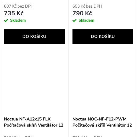
Béžová, Hnědá
cm Černá
607 Kč bez DPH
653 Kč bez DPH
735 Kč
790 Kč
Skladem
Skladem
DO KOŠÍKU
DO KOŠÍKU
Noctua NF-A12x15 FLX
Noctua NOC-NF-F12-PWM
Počítačová skříň Ventilátor 12
Počítačová skříň Ventilátor 12
cm Béžová, Hnědá
cm Béžová, Hnědá 1 kusů