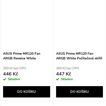
ASUS Prime MR120 Fan
ASUS Prime MR120 Fan
ARGB Reverse White
ARGB White Počítačová skříň
Počítačová skříň Ventilátor 12
Ventilátor 12 cm Bílá
cm Bílá
369 Kč bez DPH
369 Kč bez DPH
446 Kč
447 Kč
Skladem
Skladem
DO KOŠÍKU
DO KOŠÍKU