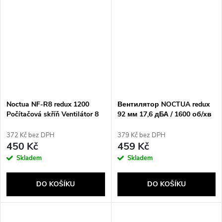
Noctua NF-R8 redux 1200
Вентилятор NOCTUA redux
Počítačová skříň Ventilátor 8
92 мм 17,6 дБА / 1600 об/хв
cm Černá, Šedá
372 Kč bez DPH
379 Kč bez DPH
450 Kč
459 Kč
Skladem
Skladem
DO KOŠÍKU
DO KOŠÍKU