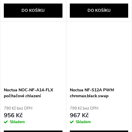
DO KOŠÍKU
DO KOŠÍKU
Noctua NOC-NF-A14-FLX
Noctua NF-S12A PWM
počítačové chlazení
chromax.black.swap
Počítačová skříň Ventilátor 14
Počítačová skříň Ventilátor 12
cm Béžová, Hnědá
cm Černá 1 kusů
790 Kč bez DPH
799 Kč bez DPH
956 Kč
967 Kč
Skladem
Skladem