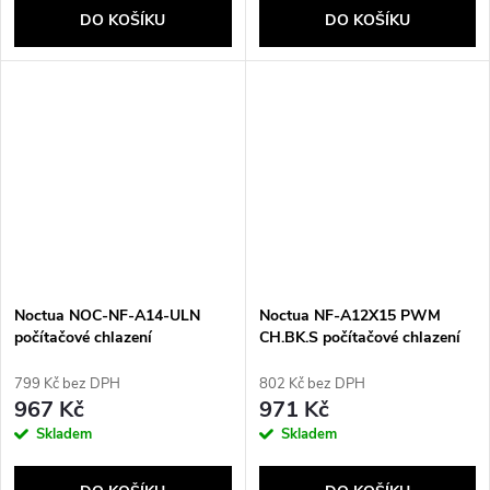
DO KOŠÍKU
DO KOŠÍKU
Noctua NOC-NF-A14-ULN
Noctua NF-A12X15 PWM
počítačové chlazení
CH.BK.S počítačové chlazení
Počítačová skříň Ventilátor 14
Počítačová skříň Ventilátor 12
cm Béžová, Hnědá 1 kusů
cm Černá
799 Kč bez DPH
802 Kč bez DPH
967 Kč
971 Kč
Skladem
Skladem