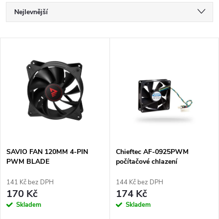
Ř
Nejlevnější
a
Nejdražší
V
Nejprodávanější
z
ý
Abecedně
e
p
n
i
í
s
p
SAVIO FAN 120MM 4-PIN
Chieftec AF-0925PWM
PWM BLADE
počítačové chlazení
p
Počítačová skříň Černá
r
141 Kč bez DPH
144 Kč bez DPH
r
170 Kč
174 Kč
o
Skladem
Skladem