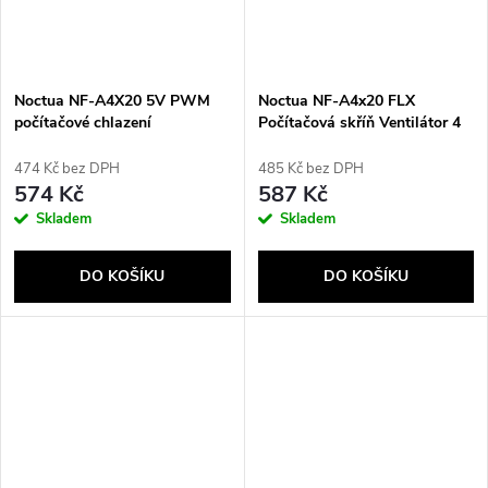
Noctua NF-A4X20 5V PWM
Noctua NF-A4x20 FLX
počítačové chlazení
Počítačová skříň Ventilátor 4
Počítačová skříň Ventilátor 4
cm Béžová, Hnědá
cm
474 Kč bez DPH
485 Kč bez DPH
574 Kč
587 Kč
Skladem
Skladem
DO KOŠÍKU
DO KOŠÍKU