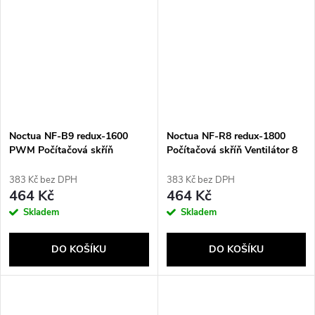
Noctua NF-B9 redux-1600
Noctua NF-R8 redux-1800
PWM Počítačová skříň
Počítačová skříň Ventilátor 8
Ventilátor 9,2 cm Černá, Šedá
cm Černá, Šedá
383 Kč bez DPH
383 Kč bez DPH
464 Kč
464 Kč
Skladem
Skladem
DO KOŠÍKU
DO KOŠÍKU