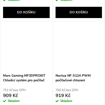
DO KOŠÍKU
DO KOŠÍKU
Mars Gaming MF3DPROKIT
Noctua NF-S12A PWM
Chladicí systém pro počítač
počítačové chlazení
Počítačová skříň Ventilátor 12
Počítačová skříň Ventilátor 12
cm Černá
cm Hnědá
751 Kč bez DPH
760 Kč bez DPH
909 Kč
919 Kč
Skladem
Skladem