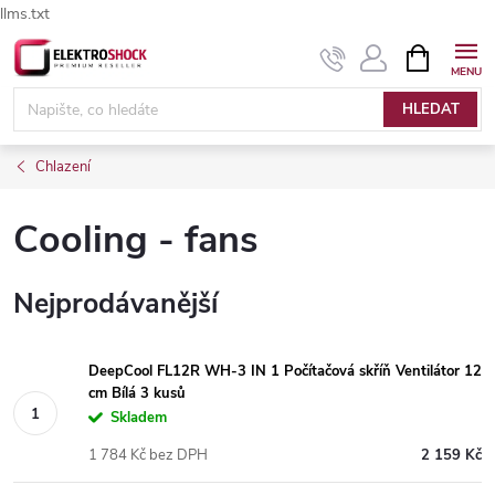
llms.txt
Přejít
NÁKUPNÍ
Elektroshock.cz - Chat
KOŠÍK
na
obsah
HLEDAT
Chlazení
Cooling - fans
Nejprodávanější
DeepCool FL12R WH-3 IN 1 Počítačová skříň Ventilátor 12
cm Bílá 3 kusů
Skladem
1 784 Kč bez DPH
2 159 Kč