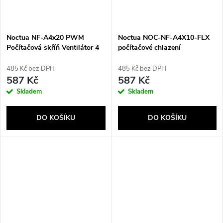
Noctua NF-A4x20 PWM
Noctua NOC-NF-A4X10-FLX
Počítačová skříň Ventilátor 4
počítačové chlazení
cm Béžová, Hnědá
Počítačová skříň Ventilátor 4
cm Béžová, Hnědá 1 kusů
485 Kč bez DPH
485 Kč bez DPH
587 Kč
587 Kč
Skladem
Skladem
DO KOŠÍKU
DO KOŠÍKU