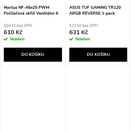
Noctua NF-A6x25 PWM
ASUS TUF GAMING TR120
Počítačová skříň Ventilátor 6
ARGB REVERSE 1-pack
cm Béžová, Hnědá
White Počítačová skříň
Vzduchový chladič 12 cm Bílá
504 Kč bez DPH
521 Kč bez DPH
610 Kč
631 Kč
Skladem
Skladem
DO KOŠÍKU
DO KOŠÍKU