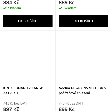
884 Kč
889 Kč
Skladem
Skladem
DO KOŠÍKU
DO KOŠÍKU
KRUX LUNAR 120 ARGB
Noctua NF-A8 PWM CH.BK.S
3X120KIT
počítačové chlazení
Počítačová skříň Ventilátor 8
cm Černá
741 Kč bez DPH
743 Kč bez DPH
897 Kč
899 Kč