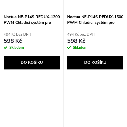
Noctua NF-P14S REDUX-1200
Noctua NF-P14S REDUX-1500
PWM Chladicí systém pro
PWM Chladicí systém pro
počítač Počítačová skříň
počítač Počítačová skříň
Ventilátor 14 cm Šedá
Ventilátor 14 cm Šedá
494 Kč bez DPH
494 Kč bez DPH
598 Kč
598 Kč
Skladem
Skladem
DO KOŠÍKU
DO KOŠÍKU