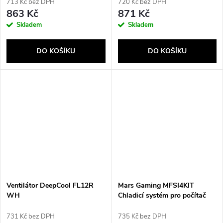
713 Kč bez DPH
720 Kč bez DPH
863 Kč
871 Kč
Skladem
Skladem
DO KOŠÍKU
DO KOŠÍKU
Ventilátor DeepCool FL12R
Mars Gaming MFSI4KIT
WH
Chladicí systém pro počítač
Počítačová skříň Ventilátor 12
cm Černá
731 Kč bez DPH
735 Kč bez DPH