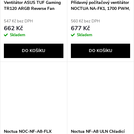
Ventilátor ASUS TUF Gaming
Přídavný počítačový ventilátor
TR120 ARGB Reverse Fan
NOCTUA NA-FK1, 1700 PWM,
černý
120 mm
547 Kč bez DPH
560 Kč bez DPH
662 Kč
677 Kč
Skladem
Skladem
DO KOŠÍKU
DO KOŠÍKU
Noctua NOC-NF-A8-FLX
Noctua NF-A8 ULN Chladicí