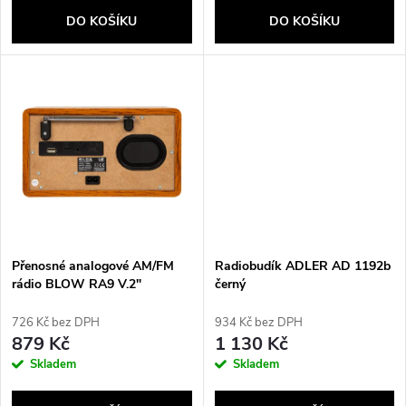
o
d
DO KOŠÍKU
DO KOŠÍKU
d
u
u
k
k
t
t
ů
ů
Přenosné analogové AM/FM
Radiobudík ADLER AD 1192b
rádio BLOW RA9 V.2"
černý
726 Kč bez DPH
934 Kč bez DPH
879 Kč
1 130 Kč
Skladem
Skladem