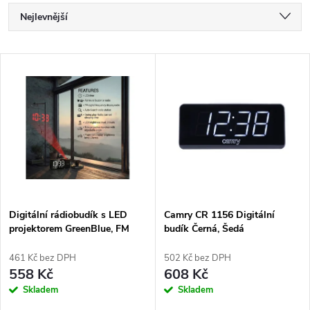
Ř
Nejlevnější
a
Nejdražší
V
Nejprodávanější
z
ý
Abecedně
e
p
n
i
í
s
p
Digitální rádiobudík s LED
Camry CR 1156 Digitální
projektorem GreenBlue, FM
budík Černá, Šedá
p
rádio, budík, 12/24 hodinový
r
formát, napájení USB 5V DC +
461 Kč bez DPH
502 Kč bez DPH
r
CR2032, GB172
558 Kč
608 Kč
o
Skladem
Skladem