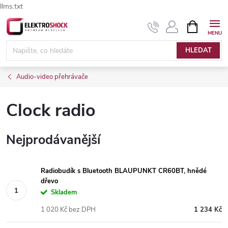
llms.txt
Přejít
NÁKUPNÍ
Elektroshock.cz - Chat
KOŠÍK
na
obsah
HLEDAT
Audio-video přehrávače
Clock radio
Nejprodávanější
Radiobudík s Bluetooth BLAUPUNKT CR60BT, hnědé
dřevo
Skladem
1 020 Kč bez DPH
1 234 Kč