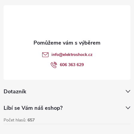
á
v
p
k
y
a
v
t
info
@
elektroshock.cz
ý
í
606 363 629
p
i
Dotazník
s
u
Líbí se Vám náš eshop?
Počet hlasů:
657