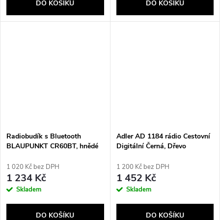
DO KOŠÍKU
DO KOŠÍKU
Radiobudík s Bluetooth
Adler AD 1184 rádio Cestovní
BLAUPUNKT CR60BT, hnědé
Digitální Černá, Dřevo
dřevo
1 020 Kč bez DPH
1 200 Kč bez DPH
1 234 Kč
1 452 Kč
Skladem
Skladem
DO KOŠÍKU
DO KOŠÍKU