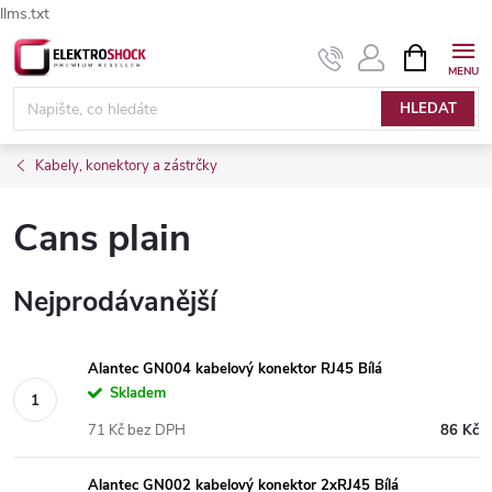
llms.txt
Přejít
NÁKUPNÍ
Elektroshock.cz - Chat
KOŠÍK
na
obsah
HLEDAT
Kabely, konektory a zástrčky
Cans plain
Nejprodávanější
Alantec GN004 kabelový konektor RJ45 Bílá
Skladem
71 Kč bez DPH
86 Kč
Alantec GN002 kabelový konektor 2xRJ45 Bílá