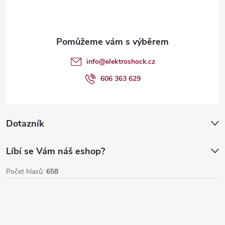
p
k
y
a
v
t
info
@
elektroshock.cz
ý
í
606 363 629
p
i
Dotazník
s
u
Líbí se Vám náš eshop?
Počet hlasů:
658