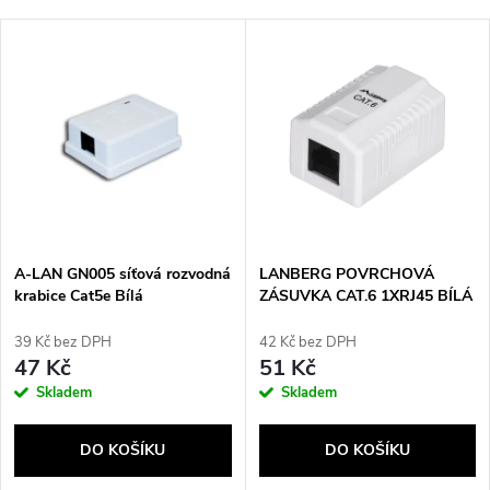
a
Nejdražší
V
Nejprodávanější
z
ý
Abecedně
e
p
n
i
í
s
p
A-LAN GN005 síťová rozvodná
LANBERG POVRCHOVÁ
krabice Cat5e Bílá
ZÁSUVKA CAT.6 1XRJ45 BÍLÁ
p
r
39 Kč bez DPH
42 Kč bez DPH
r
47 Kč
51 Kč
o
Skladem
Skladem
o
d
DO KOŠÍKU
DO KOŠÍKU
d