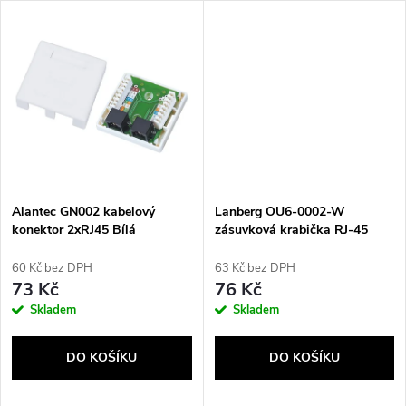
u
u
k
k
t
t
ů
ů
Alantec GN002 kabelový
Lanberg OU6-0002-W
konektor 2xRJ45 Bílá
zásuvková krabička RJ-45
Bílá
60 Kč bez DPH
63 Kč bez DPH
73 Kč
76 Kč
Skladem
Skladem
DO KOŠÍKU
DO KOŠÍKU