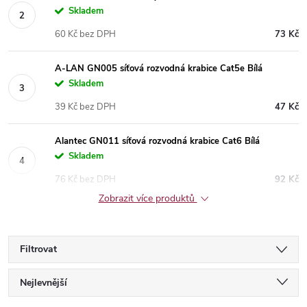
Skladem
60 Kč bez DPH
73 Kč
A-LAN GN005 síťová rozvodná krabice Cat5e Bílá
Skladem
39 Kč bez DPH
47 Kč
Alantec GN011 síťová rozvodná krabice Cat6 Bílá
Skladem
76 Kč bez DPH
92 Kč
Zobrazit více produktů
Filtrovat
Ř
Nejlevnější