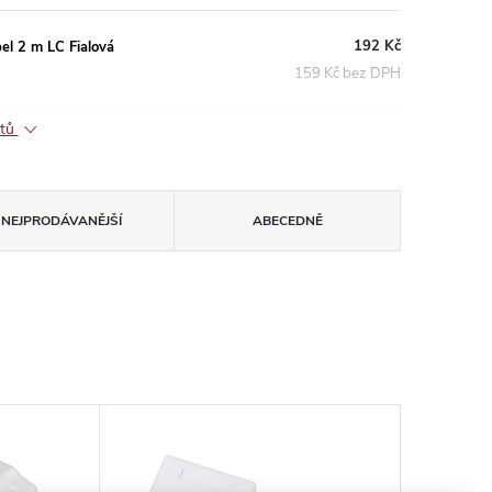
192 Kč
l 2 m LC Fialová
159 Kč bez DPH
ktů
NEJPRODÁVANĚJŠÍ
ABECEDNĚ