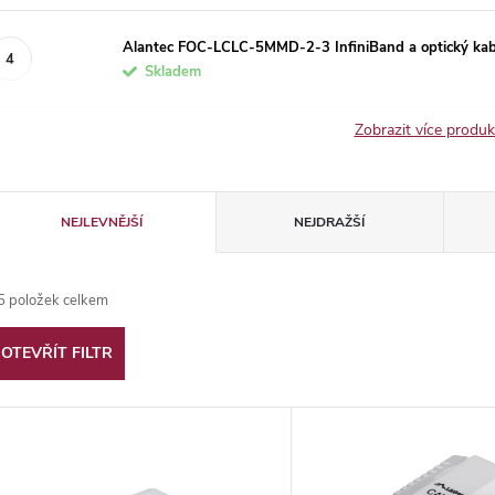
Alantec FOC-LCLC-5MMD-2-3 InfiniBand a optický kabe
Skladem
Zobrazit více produ
Ř
NEJLEVNĚJŠÍ
NEJDRAŽŠÍ
a
5
položek celkem
z
OTEVŘÍT FILTR
e
V
n
ý