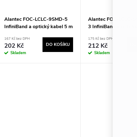
Alantec FOC-LCLC-9SMD-5
Alantec FOC-LCLC-
InfiniBand a optický kabel 5 m
3 InfiniBand a optick
LC Žlutá
m LC Tyrkysová
167 Kč bez DPH
175 Kč bez DPH
202 Kč
DO KOŠÍKU
212 Kč
DO
Skladem
Skladem