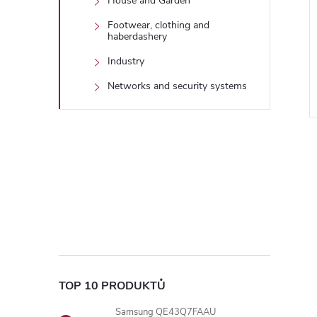
House and Garden
Footwear, clothing and
haberdashery
Industry
Networks and security systems
l
TOP 10 PRODUKTŮ
Samsung QE43Q7FAAU