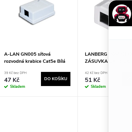
p
p
r
s
o
p
d
A-LAN GN005 síťová
LANBERG POVRCH
rozvodná krabice Cat5e Bílá
ZÁSUVKA CAT.6 1X
r
BÍLÁ
u
39 Kč bez DPH
42 Kč bez DPH
47 Kč
DO KOŠÍKU
51 Kč
DO
o
k
Skladem
Skladem
d
t
u
ů
k