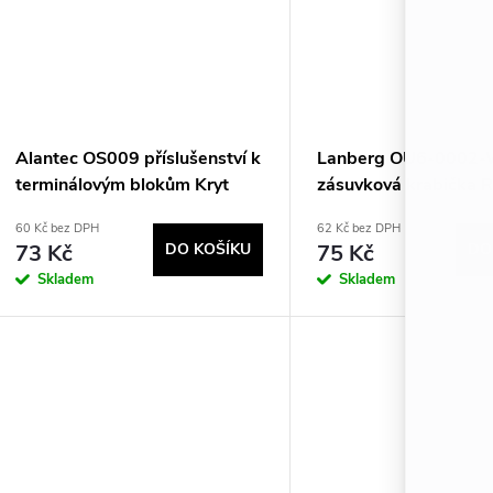
t
ů
Alantec OS009 příslušenství k
Lanberg OU6-0002
terminálovým blokům Kryt
zásuvková krabička R
svorkovnice 1 kusů
60 Kč bez DPH
62 Kč bez DPH
73 Kč
DO KOŠÍKU
75 Kč
DO
Skladem
Skladem