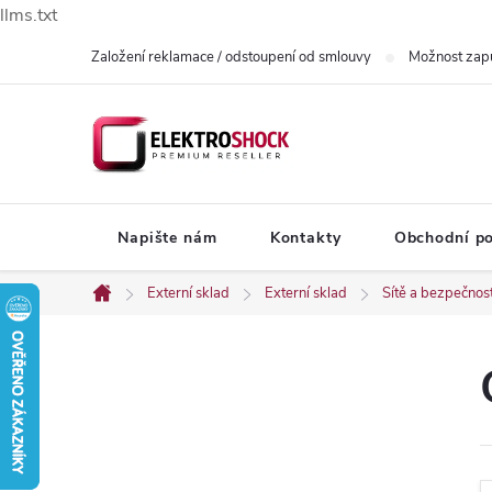
llms.txt
Přejít
Založení reklamace / odstoupení od smlouvy
Možnost zap
na
obsah
Napište nám
Kontakty
Obchodní p
Externí sklad
Externí sklad
Sítě a bezpečnos
Domů
P
o