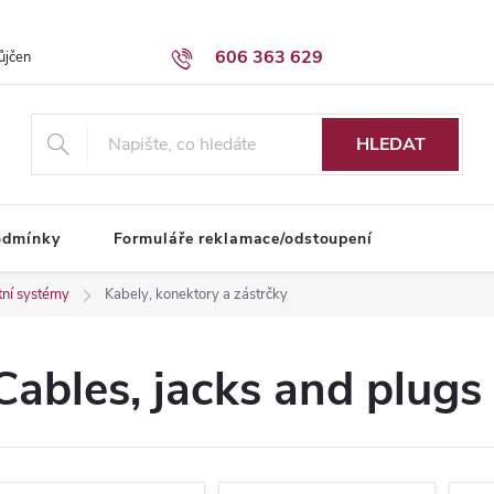
606 363 629
ůjčení dodávky
Obchodní podmínky
HLEDAT
odmínky
Formuláře reklamace/odstoupení
tní systémy
Kabely, konektory a zástrčky
Cables, jacks and plugs