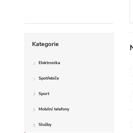
s
t
r
Přeskočit
a
Kategorie
kategorie
n
Elektronika
n
Spotřebiče
í
Sport
p
Mobilní telefony
a
Služby