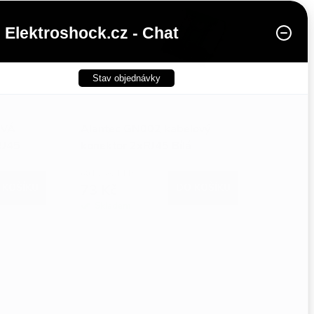
Elektroshock.cz - Chat
Stav objednávky
OVÁ
Alantec GN002 kabelový
RJ45
konektor 2xRJ45 Bílá
60 Kč bez DPH
 KOŠÍKU
73 Kč
DO KOŠÍKU
Skladem