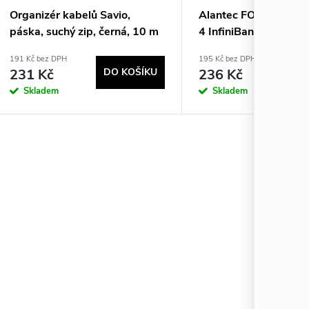
Organizér kabelů Savio,
Alantec FOC-LCLC-
páska, suchý zip, černá, 10 m
4 InfiniBand a optick
OC-01/B 1 ks.
m LC Fialová
191 Kč bez DPH
195 Kč bez DPH
231 Kč
DO KOŠÍKU
236 Kč
DO
Skladem
Skladem
O
v
á
d
a