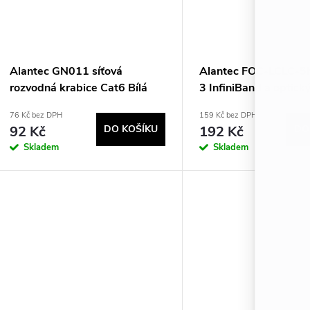
Alantec GN011 síťová
Alantec FOC-LCLC-
rozvodná krabice Cat6 Bílá
3 InfiniBand a optick
m LC Fialová
76 Kč bez DPH
159 Kč bez DPH
92 Kč
DO KOŠÍKU
192 Kč
DO
Skladem
Skladem