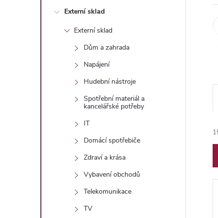
n
Externí sklad
e
Externí sklad
l
Dům a zahrada
Napájení
Hudební nástroje
Spotřební materiál a
kancelářské potřeby
IT
1
Domácí spotřebiče
Zdraví a krása
Vybavení obchodů
Telekomunikace
TV
í