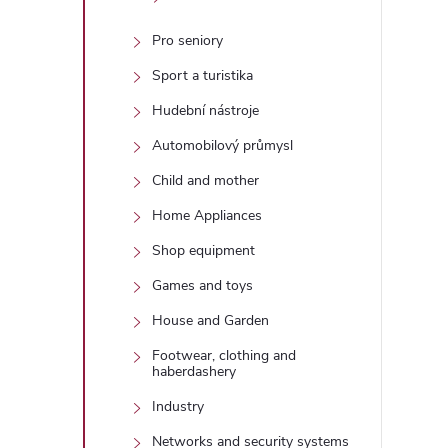
í
Pro seniory
r
Sport a turistika
Hudební nástroje
Automobilový průmysl
Child and mother
Home Appliances
Shop equipment
Games and toys
House and Garden
i
Footwear, clothing and
haberdashery
Industry
Networks and security systems