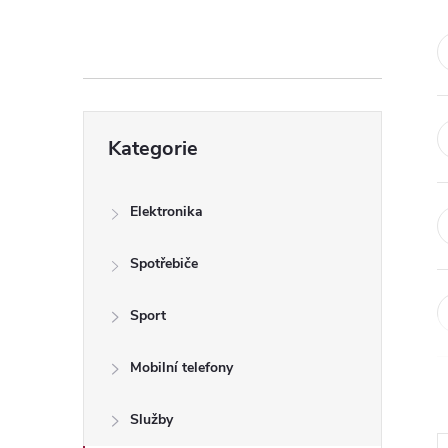
s
t
r
Přeskočit
a
Kategorie
kategorie
n
Elektronika
n
Spotřebiče
í
Sport
p
Mobilní telefony
a
Služby