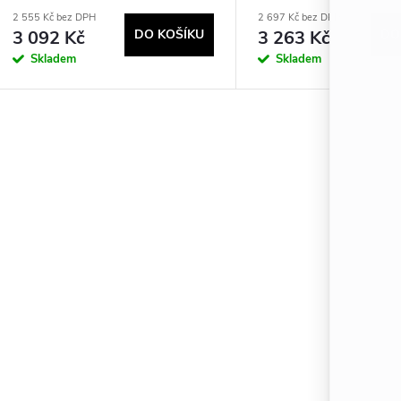
2 555 Kč bez DPH
2 697 Kč bez DPH
3 092 Kč
DO KOŠÍKU
3 263 Kč
DO
Skladem
Skladem
O
v
á
d
a
c