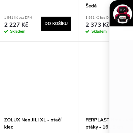
p
d
Šedá
r
u
1 841 Kč bez DPH
1 961 Kč bez DPH
2 227 Kč
DO KOŠÍKU
2 373 Kč
DO
o
k
Skladem
Skladem
d
t
u
ů
k
t
ů
ZOLUX Neo JILI XL - ptačí
FERPLAST Nota - voli
klec
ptáky - 161,5 cm