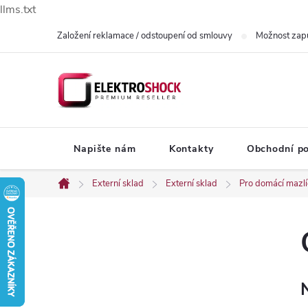
llms.txt
Přejít
Založení reklamace / odstoupení od smlouvy
Možnost zap
na
obsah
Napište nám
Kontakty
Obchodní p
Externí sklad
Externí sklad
Pro domácí mazl
Domů
P
o