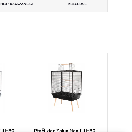
NEJPRODÁVANĚJŠÍ
ABECEDNĚ
ili H80
Ptačí klec Zolux Neo Jili H80