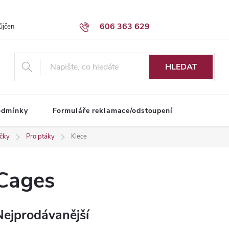
606 363 629
ůjčení dodávky
Obchodní podmínky
HLEDAT
odmínky
Formuláře reklamace/odstoupení
íčky
Pro ptáky
Klece
Cages
Nejprodávanější