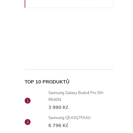
TOP 10 PRODUKTŮ
Samsung Galaxy Buds4 Pro SM-
R640N
3 990 Kč
Samsung QE43Q7FAAU
6 796 Kč