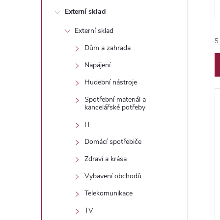
n
Externí sklad
e
Externí sklad
5
l
Dům a zahrada
Napájení
Hudební nástroje
Spotřební materiál a
kancelářské potřeby
í
IT
Domácí spotřebiče
Zdraví a krása
i
Vybavení obchodů
Telekomunikace
TV