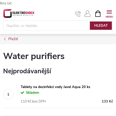
llms.txt
Přejít
NÁKUPNÍ
Elektroshock.cz - Chat
KOŠÍK
na
obsah
HLEDAT
Přežití
Water purifiers
Nejprodávanější
Tablety na dezinfekci vody Javel Aqua 20 ks
Skladem
110 Kč bez DPH
133 Kč