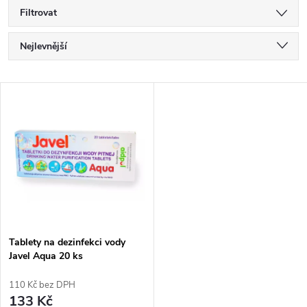
Filtrovat
Ř
Nejlevnější
a
Nejdražší
V
Nejprodávanější
z
ý
Abecedně
e
p
n
i
í
s
p
Tablety na dezinfekci vody
Javel Aqua 20 ks
p
r
110 Kč bez DPH
r
133 Kč