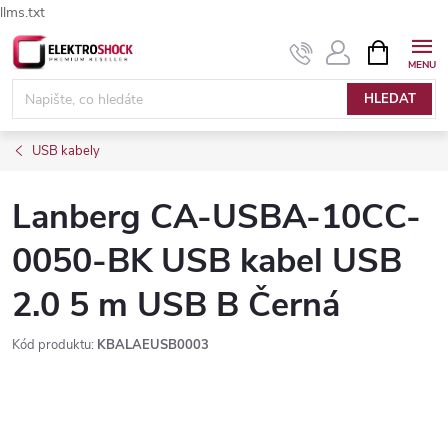
llms.txt
Přejít
NÁKUPNÍ
Elektroshock.cz - Chat
KOŠÍK
na
obsah
HLEDAT
USB kabely
Lanberg CA-USBA-10CC-
0050-BK USB kabel USB
2.0 5 m USB B Černá
Kód produktu:
KBALAEUSB0003