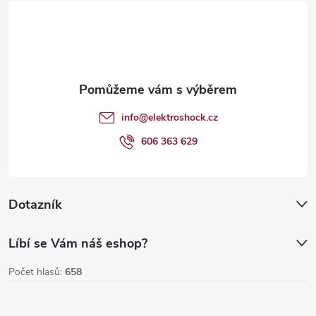
á
Send
p
a
t
info
@
elektroshock.cz
í
606 363 629
Dotazník
Líbí se Vám náš eshop?
Počet hlasů:
658