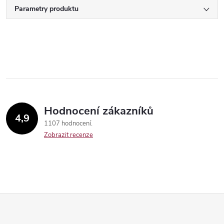
Parametry produktu
Hodnocení zákazníků
4,9
1107 hodnocení
Zobrazit recenze
Z