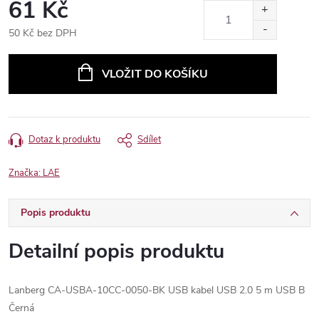
61 Kč
50 Kč bez DPH
Měrná
cena:
VLOŽIT DO KOŠÍKU
Dotaz k produktu
Sdílet
Značka:
LAE
Popis produktu
Detailní popis produktu
Lanberg CA-USBA-10CC-0050-BK USB kabel USB 2.0 5 m USB B
Černá