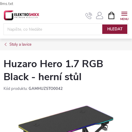
llms.txt
Přejít
NÁKUPNÍ
Elektroshock.cz - Chat
KOŠÍK
na
obsah
HLEDAT
Stoly a lavice
Huzaro Hero 1.7 RGB
Black - herní stůl
Kód produktu:
GAMHUZSTO0042