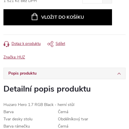
1 521 Kč bez DPH
Měrná
cena:
VLOŽIT DO KOŠÍKU
Dotaz k produktu
Sdílet
Značka:
HUZ
Popis produktu
Detailní popis produktu
Huzaro Hero 1.7 RGB Black - herní stůl
Barva
Černá
Tvar desky stolu
Obdélníkový tvar
Barva rámečku
Černá