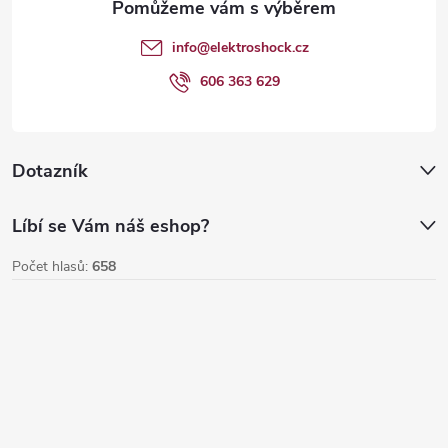
t
info
@
elektroshock.cz
í
606 363 629
Dotazník
Líbí se Vám náš eshop?
Počet hlasů:
658