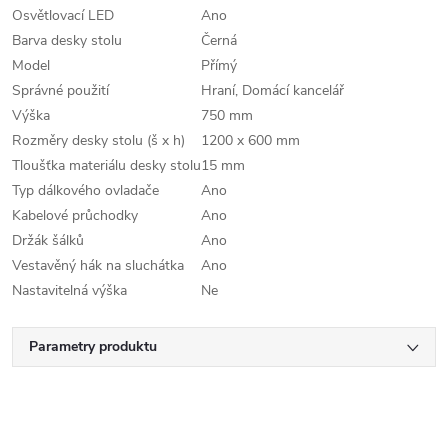
Osvětlovací LED
Ano
Barva desky stolu
Černá
Model
Přímý
Správné použití
Hraní, Domácí kancelář
Výška
750 mm
Rozměry desky stolu (š x h)
1200 x 600 mm
Tloušťka materiálu desky stolu
15 mm
Typ dálkového ovladače
Ano
Kabelové průchodky
Ano
Držák šálků
Ano
Vestavěný hák na sluchátka
Ano
Nastavitelná výška
Ne
Parametry produktu