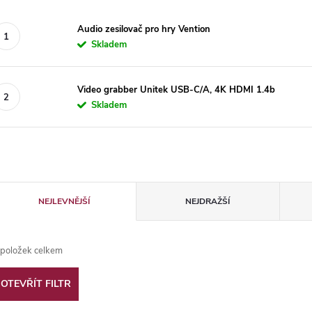
Audio zesilovač pro hry Vention
Skladem
Video grabber Unitek USB-C/A, 4K HDMI 1.4b
Skladem
Ř
NEJLEVNĚJŠÍ
NEJDRAŽŠÍ
a
položek celkem
z
OTEVŘÍT FILTR
e