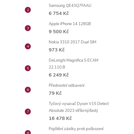
Samsung QE43Q7FAAU
6 754 Kč
Apple iPhone 14 128GB
9 500 Kč
Nokia 3310 2017 Dual SIM
973 Kč
DeLonghi Magnifica S ECAM
22.110.B
6 249 Kč
Přednostní odbavení
79 Kč
Tyčový vysavač Dyson V15 Detect
Absolute 2023 stříbrný/šedý
16 478 Kč
Pojištění zásilky proti poškození