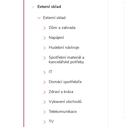
n
Externí sklad
e
Externí sklad
í
l
Dům a zahrada
Napájení
i
Hudební nástroje
Spotřební materiál a
kancelářské potřeby
IT
Domácí spotřebiče
Zdraví a krása
Vybavení obchodů
Telekomunikace
TV