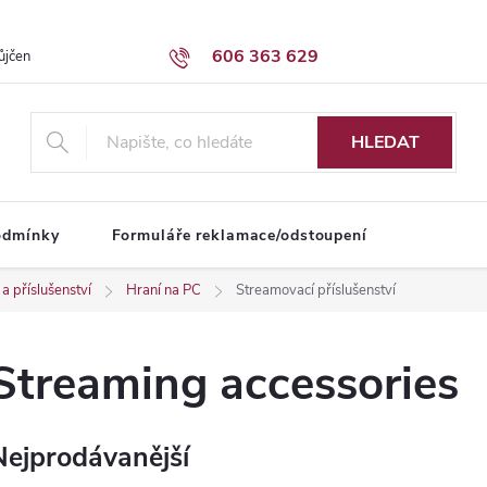
606 363 629
ůjčení dodávky
Obchodní podmínky
HLEDAT
odmínky
Formuláře reklamace/odstoupení
 a příslušenství
Hraní na PC
Streamovací příslušenství
Streaming accessories
Nejprodávanější