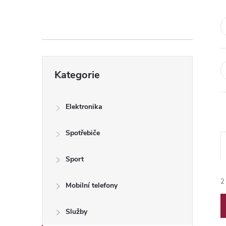
s
t
r
Přeskočit
a
Kategorie
kategorie
n
Elektronika
n
Spotřebiče
í
Sport
p
2
Mobilní telefony
a
Služby