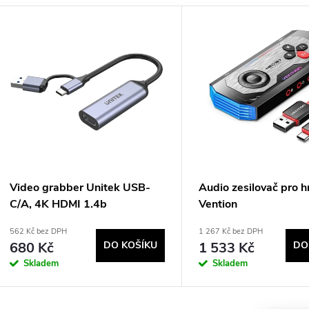
V
n
ý
p
p
r
s
o
p
d
Video grabber Unitek USB-
Audio zesilovač pro h
C/A, 4K HDMI 1.4b
Vention
r
u
562 Kč bez DPH
1 267 Kč bez DPH
680 Kč
DO KOŠÍKU
1 533 Kč
DO
o
k
Skladem
Skladem
d
t