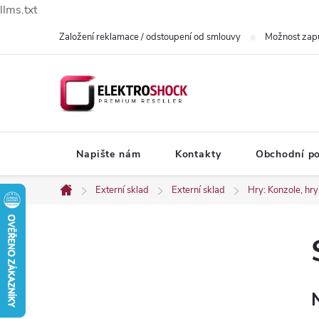
llms.txt
Přejít
Založení reklamace / odstoupení od smlouvy
Možnost zap
na
obsah
Napište nám
Kontakty
Obchodní p
Externí sklad
Externí sklad
Hry: Konzole, hry
Domů
P
o