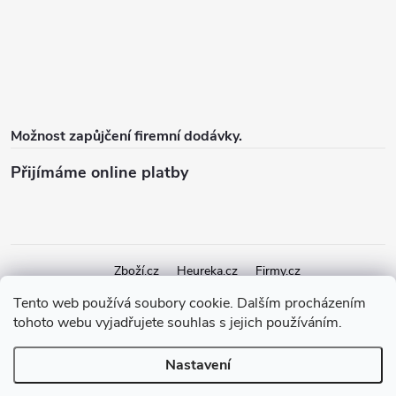
Možnost zapůjčení firemní dodávky.
Přijímáme online platby
Zboží.cz
Heureka.cz
Firmy.cz
Tento web používá soubory cookie. Dalším procházením
tohoto webu vyjadřujete souhlas s jejich používáním.
Copyright 2026
elektroshock.cz
. Všechna práva vyhrazena.
Upravit
nastavení cookies
Nastavení
Vytvořil Shoptet Premium