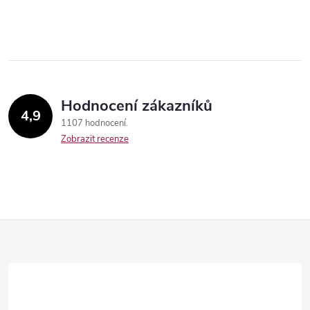
Hodnocení zákazníků
4,9
1107 hodnocení
Zobrazit recenze
Z
á
Send
p