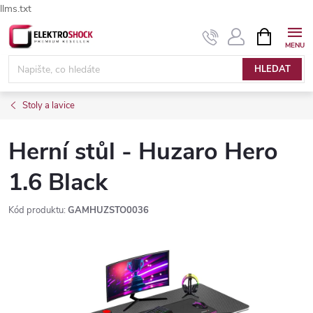
llms.txt
Přejít
NÁKUPNÍ
Elektroshock.cz - Chat
KOŠÍK
na
obsah
HLEDAT
Stoly a lavice
Herní stůl - Huzaro Hero
1.6 Black
Kód produktu:
GAMHUZSTO0036