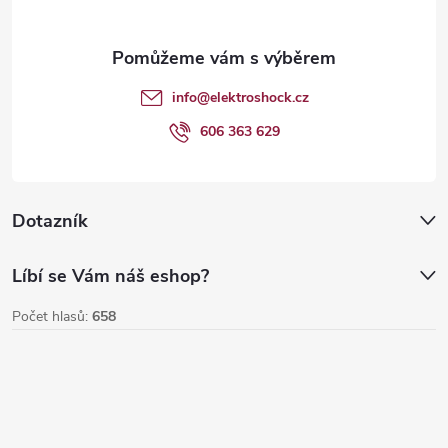
a
t
info
@
elektroshock.cz
í
606 363 629
Dotazník
Líbí se Vám náš eshop?
Počet hlasů:
658