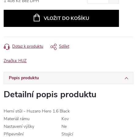
1 408 Kč bez DPH
Měrná
cena:
VLOŽIT DO KOŠÍKU
Dotaz k produktu
Sdílet
Značka:
HUZ
Popis produktu
Detailní popis produktu
Herní stůl - Huzaro Hero 1.6 Black
Materiál rámu
Kov
Nastavení výšky
Ne
Připevnění
Stojící