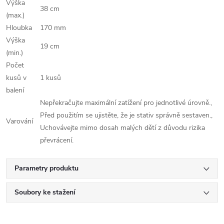
Výška
38 cm
(max.)
Hloubka
170 mm
Výška
19 cm
(min.)
Počet
kusů v
1 kusů
balení
Nepřekračujte maximální zatížení pro jednotlivé úrovně.,
Před použitím se ujistěte, že je stativ správně sestaven.,
Varování
Uchovávejte mimo dosah malých dětí z důvodu rizika
převrácení.
Parametry produktu
Soubory ke stažení