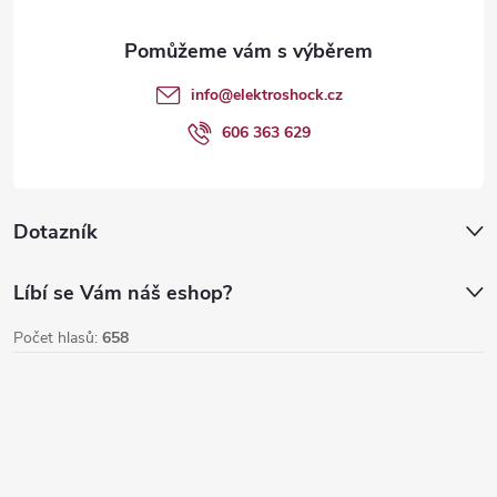
a
t
info
@
elektroshock.cz
í
606 363 629
Dotazník
Líbí se Vám náš eshop?
Počet hlasů:
658