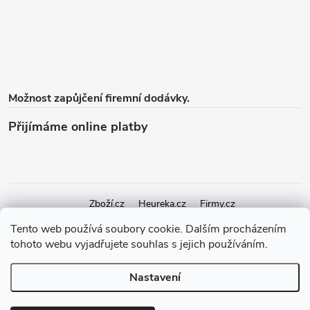
Možnost zapůjčení firemní dodávky.
Přijímáme online platby
Zboží.cz
Heureka.cz
Firmy.cz
Tento web používá soubory cookie. Dalším procházením
tohoto webu vyjadřujete souhlas s jejich používáním.
Copyright 2026
elektroshock.cz
. Všechna práva vyhrazena.
Upravit
nastavení cookies
Nastavení
Vytvořil Shoptet Premium