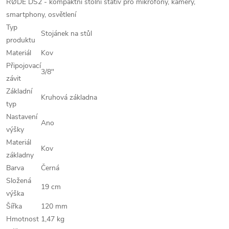
RØDE DS2 - kompaktní stolní stativ pro mikrofony, kamery,
smartphony, osvětlení
Typ
Stojánek na stůl
produktu
Materiál
Kov
Připojovací
3/8"
závit
Základní
Kruhová základna
typ
Nastavení
Ano
výšky
Materiál
Kov
základny
Barva
Černá
Složená
19 cm
výška
Šířka
120 mm
Hmotnost
1,47 kg