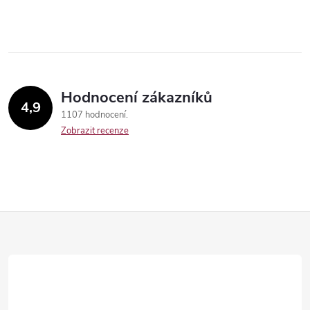
Hodnocení zákazníků
4,9
1107 hodnocení
Zobrazit recenze
Send
Z
á
p