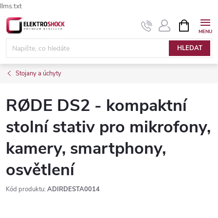
llms.txt
Přejít
NÁKUPNÍ
Elektroshock.cz - Chat
KOŠÍK
na
obsah
HLEDAT
Stojany a úchyty
RØDE DS2 - kompaktní
stolní stativ pro mikrofony,
kamery, smartphony,
osvětlení
Kód produktu:
ADIRDESTA0014