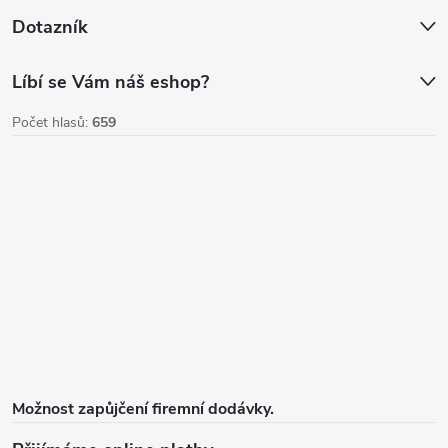
i
Dotazník
s
u
Líbí se Vám náš eshop?
Počet hlasů:
659
Možnost zapůjčení firemní dodávky.