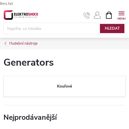
llms.txt
Přejít
NÁKUPNÍ
Elektroshock.cz - Chat
KOŠÍK
na
obsah
HLEDAT
Hudební nástroje
Generators
Kouřové
Nejprodávanější