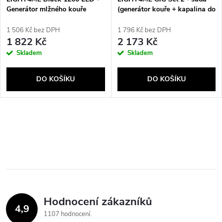
Generátor mlžného kouře
(generátor kouře + kapalina do
kouře 1 l + akumulátorový
generátor bublin + kapalina do
1 506 Kč bez DPH
1 796 Kč bez DPH
bublin 1 l + světelný efekt 4 v
1 822 Kč
2 173 Kč
1)
Skladem
Skladem
DO KOŠÍKU
DO KOŠÍKU
O
v
l
á
Hodnocení zákazníků
d
4,9
1107 hodnocení