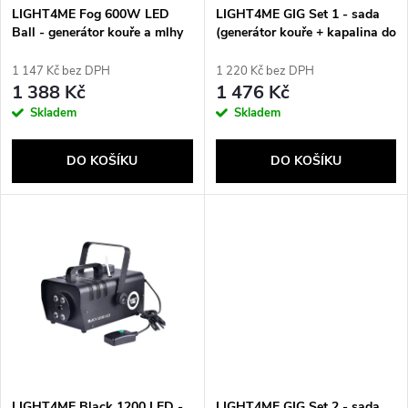
s
p
LIGHT4ME Fog 600W LED
LIGHT4ME GIG Set 1 - sada
Ball - generátor kouře a mlhy
(generátor kouře + kapalina do
p
s efektem podsvícení kouře +
kouře 1 l + světelný efekt 4 v
r
diskotéková koule
1)
1 147 Kč bez DPH
1 220 Kč bez DPH
r
1 388 Kč
1 476 Kč
o
Skladem
Skladem
o
d
DO KOŠÍKU
DO KOŠÍKU
d
u
u
k
k
t
t
ů
ů
LIGHT4ME Black 1200 LED -
LIGHT4ME GIG Set 2 - sada