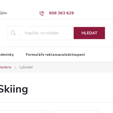
606 363 629
ůjčení dodávky
Obchodní podmínky
HLEDAT
odmínky
Formuláře reklamace/odstoupení
lanterie
Lyžování
Skiing