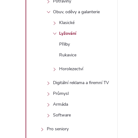
Potraviny
Obuv, oděvy a galanterie
Klasické
Lyžování
í
Přilby
Rukavice
r
Horolezectví
Digitální reklama a firemní TV
Průmysl
Armáda
Software
Pro seniory