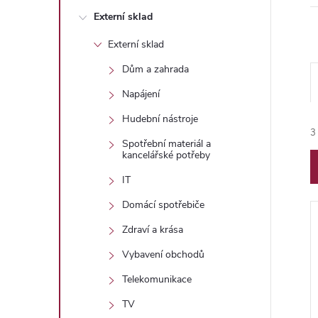
n
Externí sklad
e
Externí sklad
l
Dům a zahrada
Napájení
Hudební nástroje
3
Spotřební materiál a
kancelářské potřeby
IT
Domácí spotřebiče
Zdraví a krása
í
Vybavení obchodů
Telekomunikace
TV