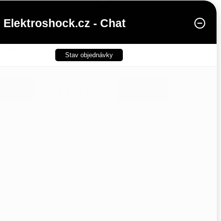
Elektroshock.cz - Chat
lyžařské
POC Obex MIPS Černá
Stav objednávky
2 053 Kč bez DPH
 KOŠÍKU
2 484 Kč
DO KOŠÍKU
Skladem