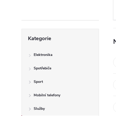
s
t
r
Přeskočit
a
Kategorie
kategorie
n
Elektronika
n
Spotřebiče
í
Sport
p
Mobilní telefony
a
Služby