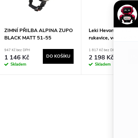
r
s
o
p
d
ZIMNÍ PŘILBA ALPINA ZUPO
Leki Hevon Pro 3D - 
BLACK MATT 51-55
rukavice, velikost 8.5
r
u
947 Kč bez DPH
1 817 Kč bez DPH
1 146 Kč
DO KOŠÍKU
2 198 Kč
DO
o
k
Skladem
Skladem
d
t
u
ů
O
k
v
t
á