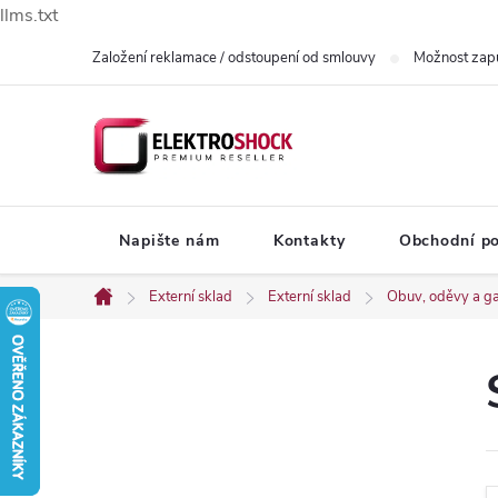
llms.txt
Přejít
Založení reklamace / odstoupení od smlouvy
Možnost zap
na
obsah
Napište nám
Kontakty
Obchodní p
Externí sklad
Externí sklad
Obuv, oděvy a ga
Domů
P
o