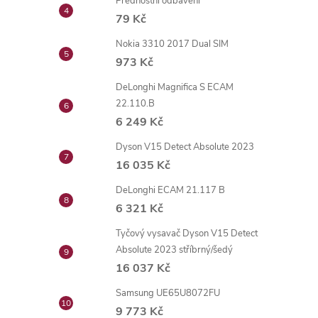
Přednostní odbavení
79 Kč
Nokia 3310 2017 Dual SIM
973 Kč
DeLonghi Magnifica S ECAM
22.110.B
6 249 Kč
Dyson V15 Detect Absolute 2023
16 035 Kč
DeLonghi ECAM 21.117 B
6 321 Kč
Tyčový vysavač Dyson V15 Detect
Absolute 2023 stříbrný/šedý
16 037 Kč
Samsung UE65U8072FU
9 773 Kč