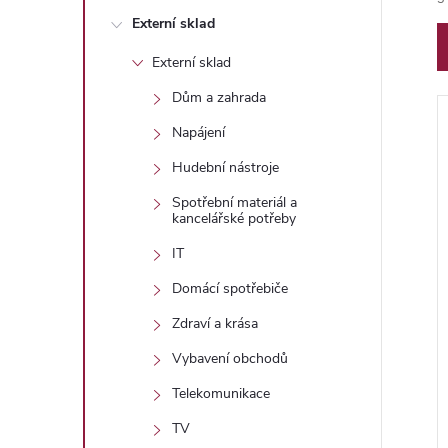
n
Externí sklad
e
Externí sklad
l
Dům a zahrada
Napájení
í
Hudební nástroje
Spotřební materiál a
kancelářské potřeby
i
IT
Domácí spotřebiče
Zdraví a krása
Vybavení obchodů
Telekomunikace
TV