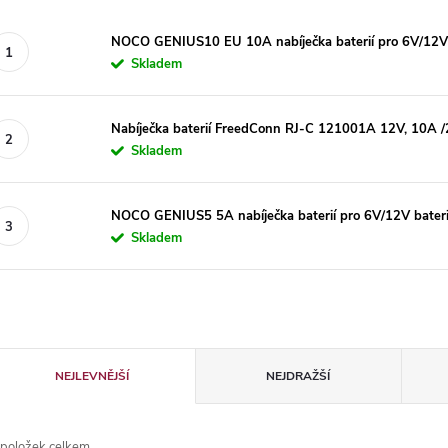
NOCO GENIUS10 EU 10A nabíječka baterií pro 6V/12V ba
Skladem
Nabíječka baterií FreedConn RJ-C 121001A 12V, 10A 
Skladem
NOCO GENIUS5 5A nabíječka baterií pro 6V/12V baterie
Skladem
Ř
NEJLEVNĚJŠÍ
NEJDRAŽŠÍ
a
položek celkem