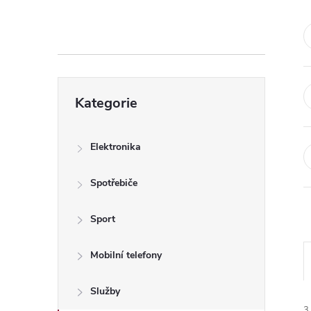
s
t
r
Přeskočit
a
Kategorie
kategorie
n
Elektronika
n
Spotřebiče
í
Sport
p
Mobilní telefony
a
Služby
3