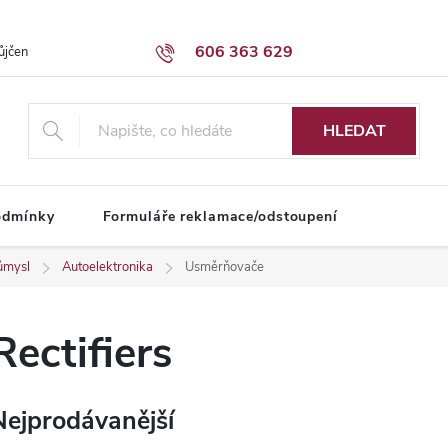
606 363 629
ůjčení dodávky
Obchodní podmínky
HLEDAT
odmínky
Formuláře reklamace/odstoupení
ůmysl
Autoelektronika
Usměrňovače
Rectifiers
Nejprodávanější