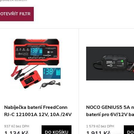
z
OTEVŘÍT FILTR
e
V
n
ý
p
p
r
s
o
p
d
Nabíječka baterií FreedConn
NOCO GENIUS5 5A n
RJ-C 121001A 12V, 10A /24V
baterií pro 6V/12V ba
r
5A
funkcí údržby a odsíř
u
937 Kč bez DPH
1 579 Kč bez DPH
1 134 Kč
DO KOŠÍKU
1 911 Kč
DO