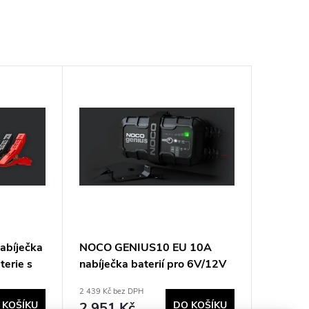
abíječka
NOCO GENIUS10 EU 10A
terie s
nabíječka baterií pro 6V/12V
ení
baterie s funkcí údržby a
2 439 Kč bez DPH
odsíření
 KOŠÍKU
2 951 Kč
DO KOŠÍKU