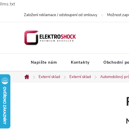
llms.txt
Přejít
Založení reklamace / odstoupení od smlouvy
Možnost zap
na
obsah
Napište nám
Kontakty
Obchodní p
Externí sklad
Externí sklad
Automobilový pr
Domů
P
o