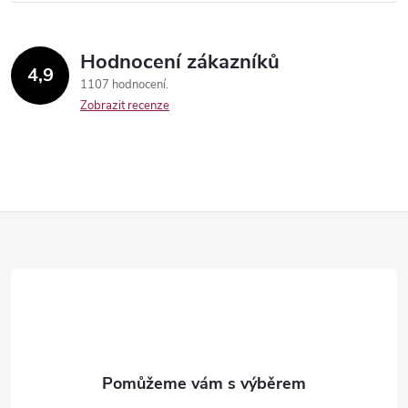
Hodnocení zákazníků
4,9
1107 hodnocení
Zobrazit recenze
Send
Z
á
p
a