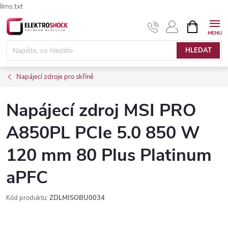
llms.txt
Přejít
NÁKUPNÍ
Elektroshock.cz - Chat
KOŠÍK
na
obsah
HLEDAT
Napájecí zdroje pro skříně
Napájecí zdroj MSI PRO
A850PL PCIe 5.0 850 W
120 mm 80 Plus Platinum
aPFC
Kód produktu:
ZDLMISOBU0034