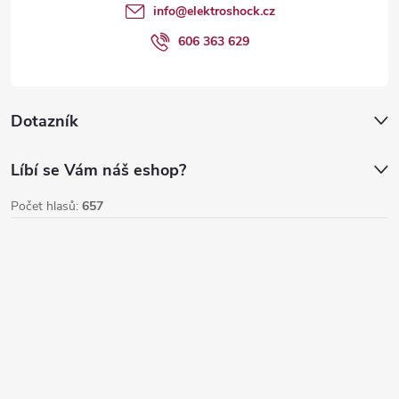
t
info
@
elektroshock.cz
í
606 363 629
Dotazník
Líbí se Vám náš eshop?
Počet hlasů:
657