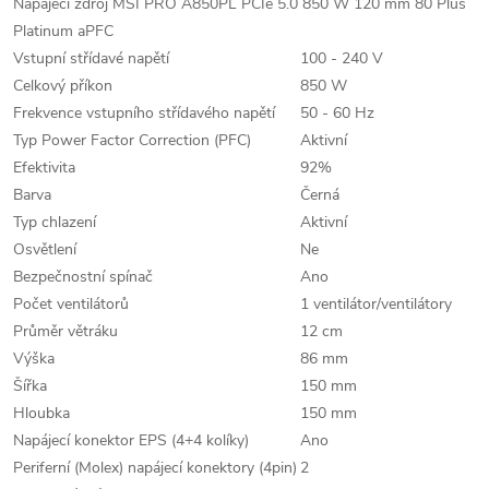
Napájecí zdroj MSI PRO A850PL PCIe 5.0 850 W 120 mm 80 Plus
Platinum aPFC
Vstupní střídavé napětí
100 - 240 V
Celkový příkon
850 W
Frekvence vstupního střídavého napětí
50 - 60 Hz
Typ Power Factor Correction (PFC)
Aktivní
Efektivita
92%
Barva
Černá
Typ chlazení
Aktivní
Osvětlení
Ne
Bezpečnostní spínač
Ano
Počet ventilátorů
1 ventilátor/ventilátory
Průměr větráku
12 cm
Výška
86 mm
Šířka
150 mm
Hloubka
150 mm
Napájecí konektor EPS (4+4 kolíky)
Ano
Periferní (Molex) napájecí konektory (4pin)
2