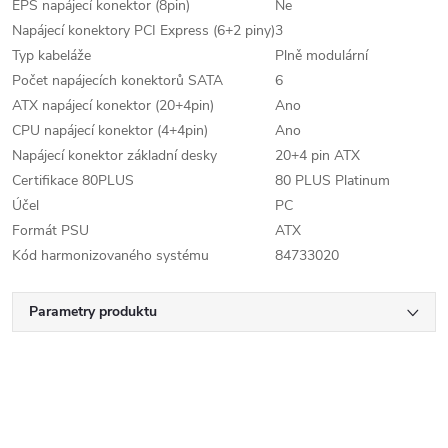
EPS napájecí konektor (8pin)
Ne
Napájecí konektory PCI Express (6+2 piny)
3
Typ kabeláže
Plně modulární
Počet napájecích konektorů SATA
6
ATX napájecí konektor (20+4pin)
Ano
CPU napájecí konektor (4+4pin)
Ano
Napájecí konektor základní desky
20+4 pin ATX
Certifikace 80PLUS
80 PLUS Platinum
Účel
PC
Formát PSU
ATX
Kód harmonizovaného systému
84733020
Parametry produktu