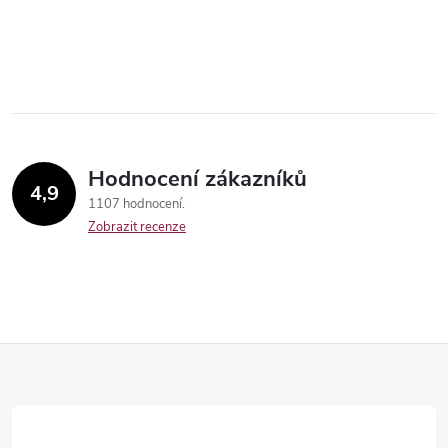
Hodnocení zákazníků
4,9
1107 hodnocení
Zobrazit recenze
Z
á
Send