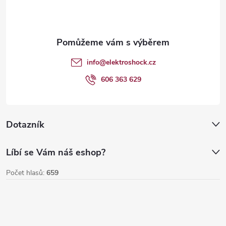
p
a
t
info
@
elektroshock.cz
í
606 363 629
Dotazník
Líbí se Vám náš eshop?
Počet hlasů:
659