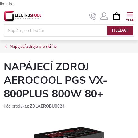
llms.txt
Přejít
NÁKUPNÍ
Elektroshock.cz - Chat
KOŠÍK
na
obsah
HLEDAT
Napájecí zdroje pro skříně
NAPÁJECÍ ZDROJ
AEROCOOL PGS VX-
800PLUS 800W 80+
Kód produktu:
ZDLAEROBU0024