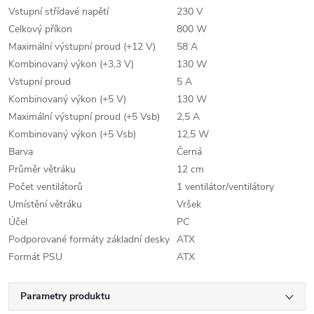
Vstupní střídavé napětí
230 V
Celkový příkon
800 W
Maximální výstupní proud (+12 V)
58 A
Kombinovaný výkon (+3,3 V)
130 W
Vstupní proud
5 A
Kombinovaný výkon (+5 V)
130 W
Maximální výstupní proud (+5 Vsb)
2,5 A
Kombinovaný výkon (+5 Vsb)
12,5 W
Barva
Černá
Průměr větráku
12 cm
Počet ventilátorů
1 ventilátor/ventilátory
Umístění větráku
Vršek
Účel
PC
Podporované formáty základní desky
ATX
Formát PSU
ATX
Parametry produktu