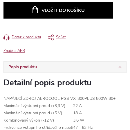
cena:
VLOŽIT DO KOŠÍKU
Dotaz k produktu
Sdílet
Značka:
AER
Popis produktu
Detailní popis produktu
NAPÁJECÍ ZDROJ AEROCOOL PGS VX-800PLUS 800W 80+
Maximální výstupní proud (+3,3 V)
22 A
Maximální výstupní proud (+5 V)
18 A
Kombinovaný výkon (-12 V)
3,6 W
Frekvence vstupního střídavého napětí
47 - 63 Hz