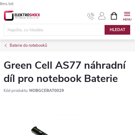
llms.txt
Přejít
NÁKUPNÍ
Elektroshock.cz - Chat
KOŠÍK
na
obsah
HLEDAT
Baterie do notebooků
Green Cell AS77 náhradní
díl pro notebook Baterie
Kód produktu:
MOBGCEBAT0029