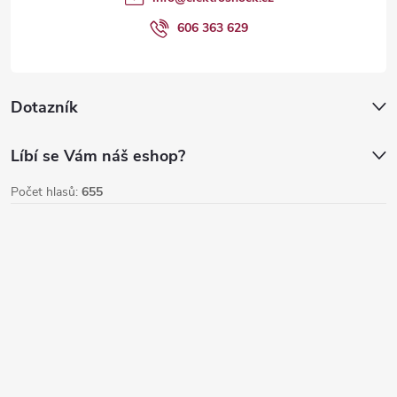
í
606 363 629
Dotazník
Líbí se Vám náš eshop?
Počet hlasů:
655