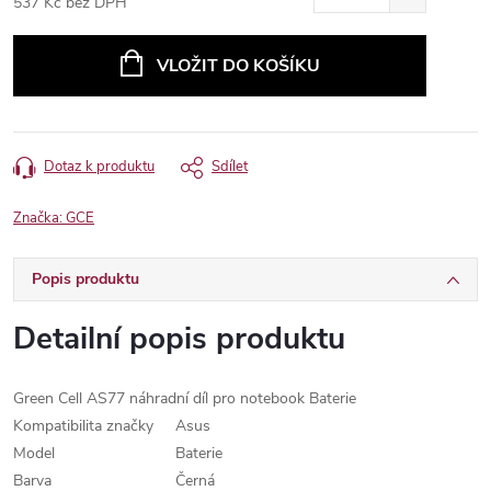
537 Kč bez DPH
Měrná
cena:
VLOŽIT DO KOŠÍKU
Dotaz k produktu
Sdílet
Značka:
GCE
Popis produktu
Detailní popis produktu
Green Cell AS77 náhradní díl pro notebook Baterie
Kompatibilita značky
Asus
Model
Baterie
Barva
Černá