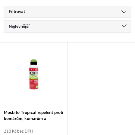
Filtrovat
Ř
Nejlevnější
a
Nejdražší
V
Nejprodávanější
z
ý
Abecedně
e
p
n
i
í
s
p
Mosbito Tropical repelent proti
komárům, komárům a
p
klíšťatům
r
218 Kč bez DPH