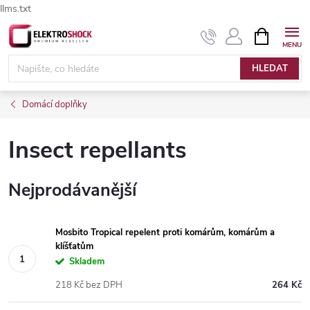
llms.txt
Přejít
NÁKUPNÍ
Elektroshock.cz - Chat
KOŠÍK
na
obsah
HLEDAT
Domácí doplňky
Insect repellants
Nejprodávanější
Mosbito Tropical repelent proti komárům, komárům a
klíšťatům
Skladem
218 Kč bez DPH
264 Kč