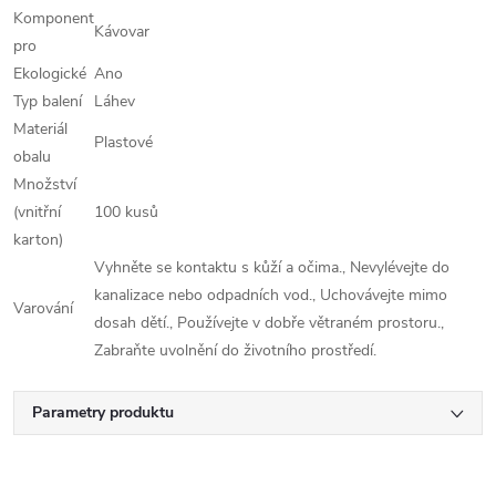
Komponent
Kávovar
pro
Ekologické
Ano
Typ balení
Láhev
Materiál
Plastové
obalu
Množství
(vnitřní
100 kusů
karton)
Vyhněte se kontaktu s kůží a očima., Nevylévejte do
kanalizace nebo odpadních vod., Uchovávejte mimo
Varování
dosah dětí., Používejte v dobře větraném prostoru.,
Zabraňte uvolnění do životního prostředí.
Parametry produktu