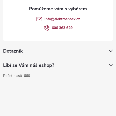
a
t
info
@
elektroshock.cz
í
606 363 629
Dotazník
Líbí se Vám náš eshop?
Počet hlasů:
660