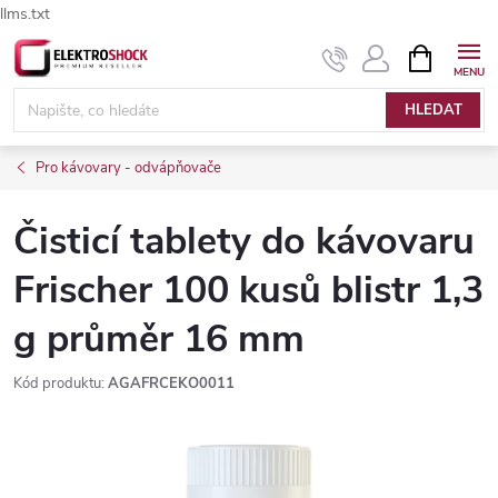
llms.txt
Přejít
NÁKUPNÍ
Elektroshock.cz - Chat
KOŠÍK
na
obsah
HLEDAT
Pro kávovary - odvápňovače
Čisticí tablety do kávovaru
Frischer 100 kusů blistr 1,3
g průměr 16 mm
Kód produktu:
AGAFRCEKO0011