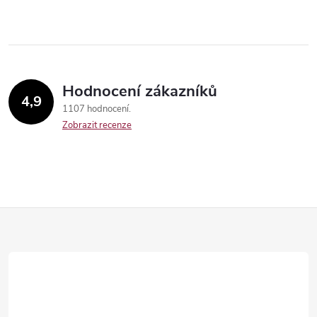
Hodnocení zákazníků
4,9
1107 hodnocení
Zobrazit recenze
Z
á
Send
p