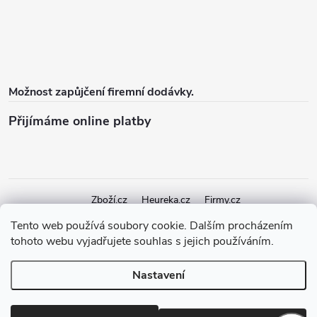
Možnost zapůjčení firemní dodávky.
Přijímáme online platby
Zboží.cz
Heureka.cz
Firmy.cz
Tento web používá soubory cookie. Dalším procházením
tohoto webu vyjadřujete souhlas s jejich používáním.
Copyright 2026
elektroshock.cz
. Všechna práva vyhrazena.
Upravit
nastavení cookies
Nastavení
Vytvořil Shoptet Premium