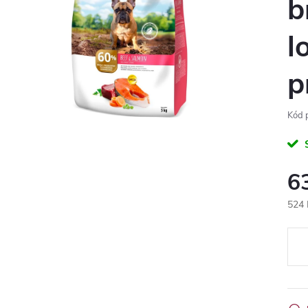
b
l
p
Kód 
6
524 
Měr
cena