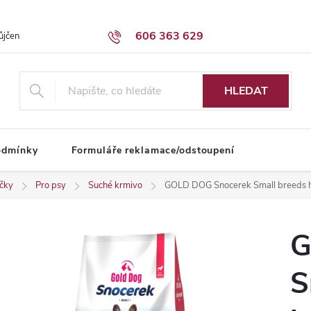
606 363 629
ůjčení dodávky
Obchodní podmínky
HLEDAT
odmínky
Formuláře reklamace/odstoupení
íčky
Pro psy
Suché krmivo
GOLD DOG Snocerek Small breeds hov
G
S