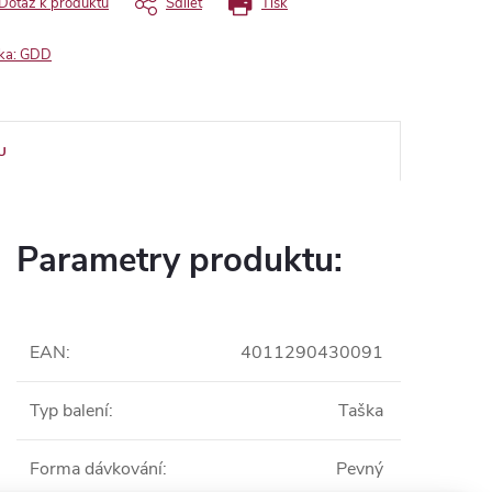
Dotaz k produktu
Sdílet
Tisk
ka:
GDD
U
Parametry produktu:
EAN
:
4011290430091
Typ balení
:
Taška
Forma dávkování
:
Pevný