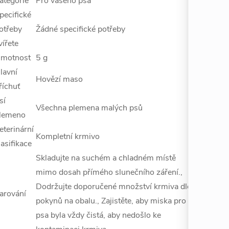
ategorie
Pro vašeho psa
pecifické
otřeby
Žádné specifické potřeby
vířete
motnost
5 g
lavní
Hovězí maso
říchuť
sí
Všechna plemena malých psů
lemeno
eterinární
Kompletní krmivo
lasifikace
Skladujte na suchém a chladném místě
mimo dosah přímého slunečního záření.,
Dodržujte doporučené množství krmiva dle
arování
pokynů na obalu., Zajistěte, aby miska pro
psa byla vždy čistá, aby nedošlo ke