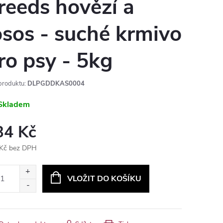
reeds hovězí a
osos - suché krmivo
ro psy - 5kg
produktu:
DLPGDDKAS0004
Skladem
34 Kč
Kč bez DPH
ná
:
VLOŽIT DO KOŠÍKU