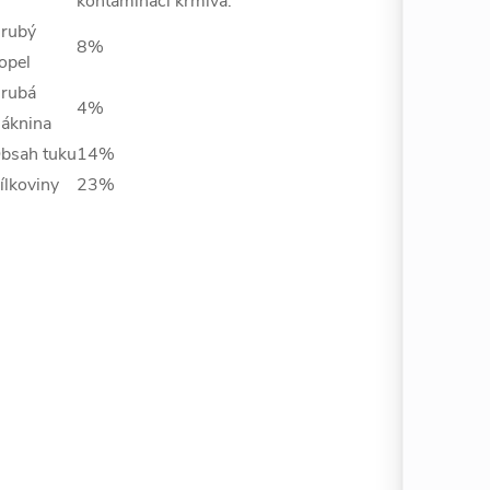
kontaminaci krmiva.
rubý
8%
opel
rubá
4%
láknina
bsah tuku
14%
ílkoviny
23%