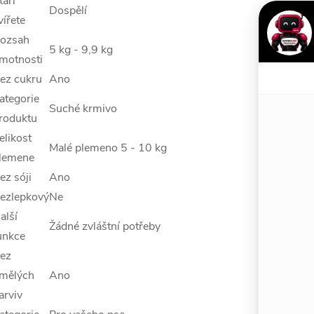
táří
Dospělí
vířete
ozsah
5 kg - 9,9 kg
motnosti
ez cukru
Ano
ategorie
Suché krmivo
roduktu
elikost
Malé plemeno 5 - 10 kg
lemene
ez sóji
Ano
ezlepkový
Ne
alší
Žádné zvláštní potřeby
unkce
ez
mělých
Ano
arviv