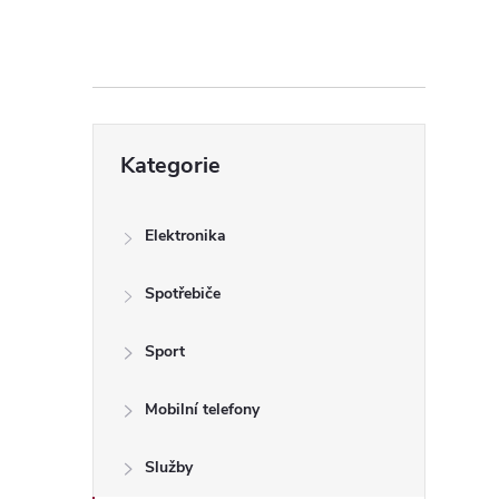
s
t
r
Přeskočit
a
Kategorie
kategorie
n
Elektronika
n
Spotřebiče
í
Sport
p
Mobilní telefony
a
Služby