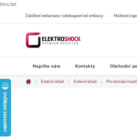
llms.txt
Přejít
Založení reklamace / odstoupení od smlouvy
Možnost zap
na
obsah
Napište nám
Kontakty
Obchodní p
Externí sklad
Externí sklad
Pro domácí mazl
Domů
P
o