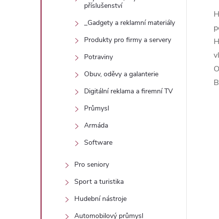
příslušenství
H
_Gadgety a reklamní materiály
p
Produkty pro firmy a servery
H
v
Potraviny
O
Obuv, oděvy a galanterie
B
Digitální reklama a firemní TV
Průmysl
Armáda
Software
Pro seniory
Sport a turistika
Hudební nástroje
Automobilový průmysl