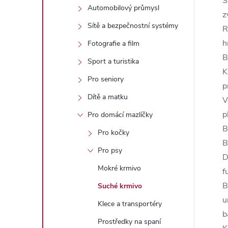
S
Automobilový průmysl
z
Sítě a bezpečnostní systémy
R
h
Fotografie a film
B
Sport a turistika
K
Pro seniory
p
Dítě a matku
V
p
Pro domácí mazlíčky
B
Pro kočky
B
Pro psy
D
Mokré krmivo
f
B
Suché krmivo
u
Klece a transportéry
b
Prostředky na spaní