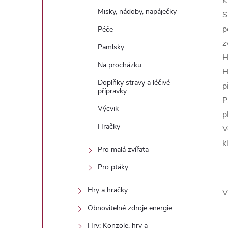
K
Misky, nádoby, napáječky
S
p
Péče
z
Pamlsky
H
Na procházku
H
Doplňky stravy a léčivé
p
přípravky
P
Výcvik
p
Hračky
V
k
Pro malá zvířata
Pro ptáky
Hry a hračky
V
Obnovitelné zdroje energie
Hry: Konzole, hry a