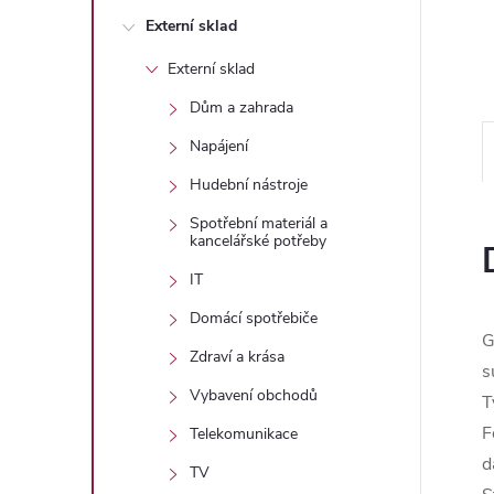
n
Externí sklad
e
Externí sklad
l
Dům a zahrada
Napájení
Hudební nástroje
Spotřební materiál a
kancelářské potřeby
IT
Domácí spotřebiče
G
Zdraví a krása
s
Vybavení obchodů
T
F
Telekomunikace
d
TV