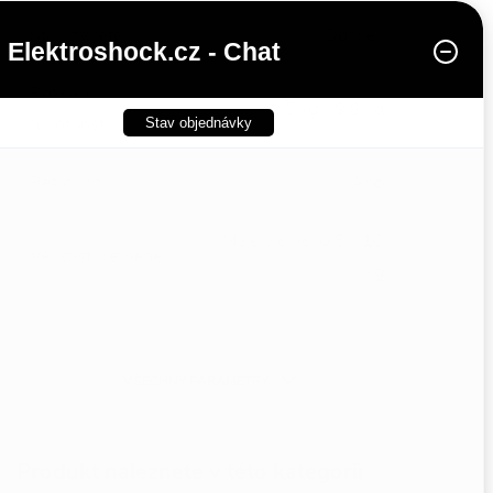
Stáří zvířete
:
Dospělí
Elektroshock.cz - Chat
Rozsah
5 kg - 9,9 kg
hmotnosti
:
Stav objednávky
Bez cukru
:
Ano
Malé plemeno 5 - 10
Velikost plemene
:
kg
Bez sóji
:
Ano
VŠECHNY PARAMETRY
Produkt naleznete v této kategorii