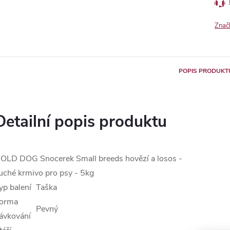
Znač
POPIS PRODUKT
Detailní popis produktu
OLD DOG Snocerek Small breeds hovězí a losos -
uché krmivo pro psy - 5kg
yp balení
Taška
orma
Pevný
ávkování