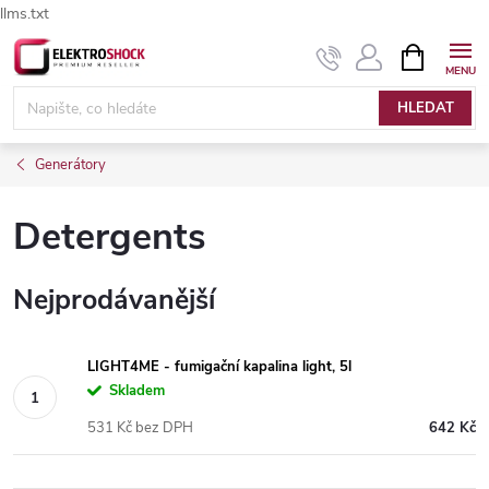
llms.txt
Přejít
NÁKUPNÍ
Elektroshock.cz - Chat
KOŠÍK
na
obsah
HLEDAT
Generátory
Detergents
Nejprodávanější
LIGHT4ME - fumigační kapalina light, 5l
Skladem
531 Kč bez DPH
642 Kč