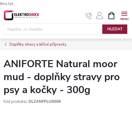
llms.txt
Přejít
NÁKUPNÍ
Elektroshock.cz - Chat
KOŠÍK
na
obsah
HLEDAT
Doplňky stravy a léčivé přípravky
ANIFORTE Natural moor
mud - doplňky stravy pro
psy a kočky - 300g
Kód produktu:
DLZANFPLU0006