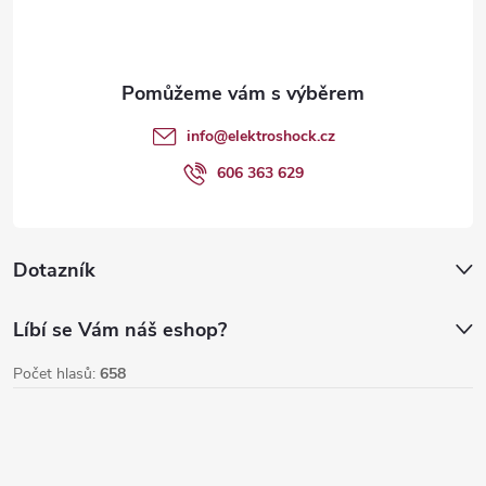
p
a
t
info
@
elektroshock.cz
í
606 363 629
Dotazník
Líbí se Vám náš eshop?
Počet hlasů:
658