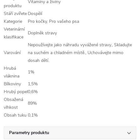
Vitamíny a živiny
produktu
Stáří zvířete
Dospělí
Kategorie
Pro kočky, Pro vašeho psa
Veterinární
Doplněk stravy
klasifikace
Nepoužívejte jako náhradu vyvážené stravy., Skladujte
Varování
na suchém a chladném místě., Uchovávejte mimo
dosah dětí.
Hrubá
1%
vláknina
Bílkoviny
1,5%
Hrubý popel
0,6%
Obsažená
89%
vlhkost
Obsah tuku
0,1%
Parametry produktu