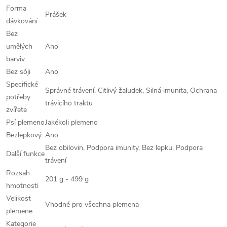
Forma
Prášek
dávkování
Bez
umělých
Ano
barviv
Bez sóji
Ano
Specifické
Správné trávení, Citlivý žaludek, Silná imunita, Ochrana
potřeby
trávicího traktu
zvířete
Psí plemeno
Jakékoli plemeno
Bezlepkový
Ano
Bez obilovin, Podpora imunity, Bez lepku, Podpora
Další funkce
trávení
Rozsah
201 g - 499 g
hmotnosti
Velikost
Vhodné pro všechna plemena
plemene
Kategorie