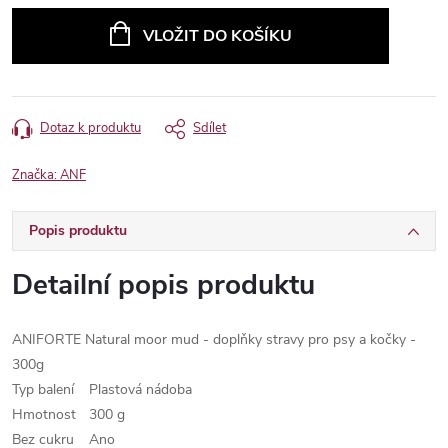
cena:
VLOŽIT DO KOŠÍKU
Dotaz k produktu
Sdílet
Značka:
ANF
Popis produktu
Detailní popis produktu
ANIFORTE Natural moor mud - doplňky stravy pro psy a kočky -
300g
Typ balení
Plastová nádoba
Hmotnost
300 g
Bez cukru
Ano