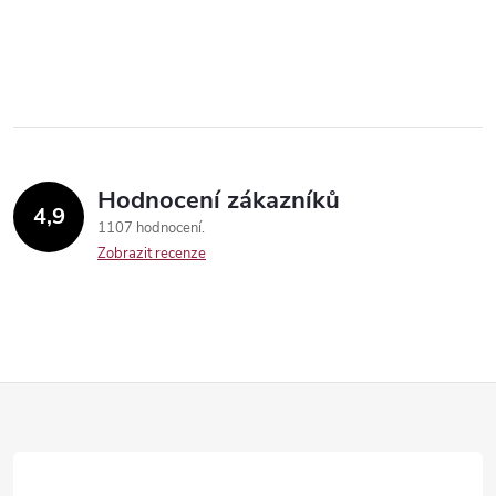
Hodnocení zákazníků
4,9
1107 hodnocení
Zobrazit recenze
Send
Z
á